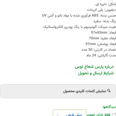
شکل: دایره ای
دیفیوزر: پلی کربنات
جنس بدنه: ABS فرآوری شده با مواد نانو و آنتی UV
رنگ بدنه: سفید
هیت سینک: آلومینیوم با رنگ پودری الکترواستاتیک
ابعاد: 97x43mm
ابعاد حفره: 70mm
ابعاد پوشش: 97mm
تعداد در کارتن: 50 عدد
مدت گارانتی: 24 ماه
درباره پارس شعاع توس
شرایط ارسال و تحویل
🔍 نمایش کلمات کلیدی محصول
دیدگاهها
فقط دارای تصویر