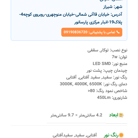
شهر:
شیراز
آدرس:
خیابان قاآنی شمالی-خیابان منوچهری-روبروی کوچه4-
پلاک19-انبار مرکزی پارسانور
📞 تماس با پشتیبانی: 09190836720
نوع نصب: توکار, سقفی
توان: 7w
منبع نور: LED SMD
چیدمان چیپ: پشت نور
رنگ نور: سفید, سفید آفتابی, آفتابی
دمای رنگ نور: 3000K, 4000K, 6500K
شاخص نمود رنگ: 80<
شارنوری: 450Lm
ابعاد
4.2 سانتی‌متر × 9.7 سانتی‌متر
رنگ نور
آفتابی
,
سفید
,
سفیدآفتابی