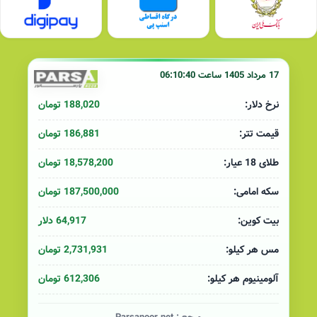
17 مرداد 1405 ساعت 06:10:40
188,020 تومان
نرخ دلار:
186,881 تومان
قیمت تتر:
18,578,200 تومان
طلای 18 عیار:
187,500,000 تومان
سکه امامی:
64,917 دلار
بیت کوین:
2,731,931 تومان
مس هر کیلو:
612,306 تومان
آلومینیوم هر کیلو: