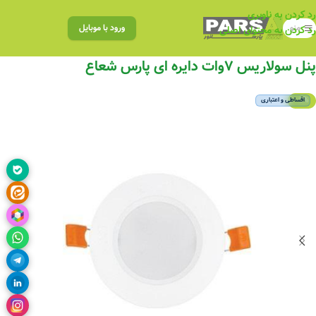
رد کردن به ناوبری
منو
ورود با موبایل
رد کردن به محتوای اصلی
پنل سولاریس ۷وات دایره ای پارس شعاع
-5%
اقساطی و اعتباری