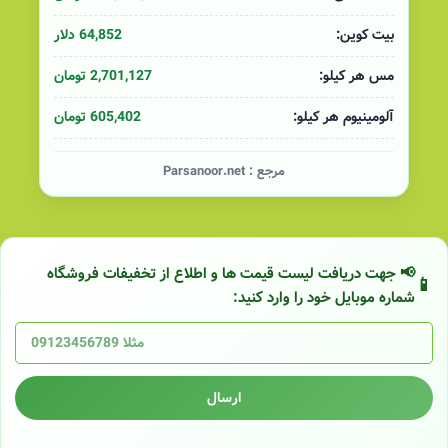
64,852 دلار
بیت کوین:
2,701,127 تومان
مس هر کیلو:
605,402 تومان
آلومینیوم هر کیلو:
مرجع :
Parsanoor.net
📢 جهت دریافت لیست قیمت ها و اطلاع از تخفیفات فروشگاه
شماره موبایل خود را وارد کنید:
ارسال