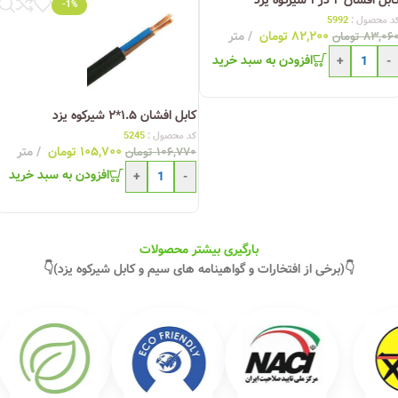
ابل افشان ۲ در ۱ شیرکوه یزد
-1%
د محصول :
5992
۸۲,۲۰۰
تومان
متر
۸۳,۰۶
تومان
افزودن به سبد خرید
+
-
کابل افشان ۱.۵*۲ شیرکوه یزد
کد محصول :
5245
۱۰۵,۷۰۰
تومان
متر
۱۰۶,۷۷۰
تومان
افزودن به سبد خرید
+
-
بارگیری بیشتر محصولات
👇(برخی از افتخارات و گواهینامه های سیم و کابل شیرکوه یزد)👇