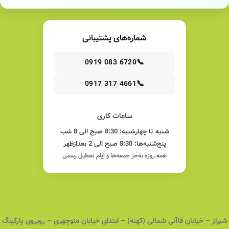
شماره‌های پشتیبانی
📞
0919 083 6720
📞
0917 317 4661
ساعات کاری
شنبه تا چهارشنبه: 8:30 صبح الی 8 شب
پنج‌شنبه‌ها: 8:30 صبح الی 2 بعدازظهر
همه روزه به‌جز جمعه‌ها و ایام تعطیل رسمی
شیراز – خیابان قاآنی شمالی (کهنه) – ابتدای خیابان منوچهری – روبروی پارکینگ