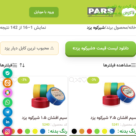
رد کردن به ناوبری
منو
ورود با موبایل
رد کردن به محتوای اصلی
خانه
/
محصول برند
/
شیرکوه یزد
نمایش 1–16 از 142 نتیجه
دانلود لیست قیمت «شیرکوه یزد»
⚠️ محبوب ترین کابل دیار یزد
مشاهده فیلترها
فیلترها
-3%
-3%
یم افشان ۲.۵ شیرکوه یزد
سیم افشان ۱.۵ شیرکوه یزد
د محصول :
5241
کد محصول :
5240
نگ بدنه
رنگ بدنه