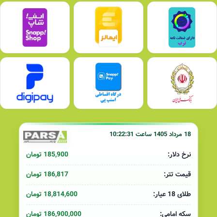
18 مرداد 1405 ساعت 10:22:31
185,900 تومان
نرخ دلار:
186,817 تومان
قیمت تتر:
18,814,600 تومان
طلای 18 عیار:
186,900,000 تومان
سکه امامی: