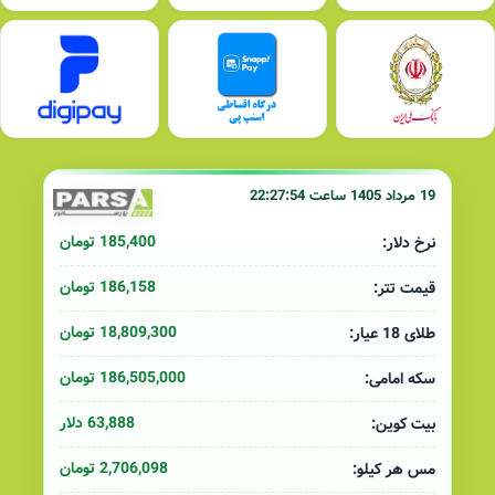
19 مرداد 1405 ساعت 22:27:54
185,400 تومان
نرخ دلار:
186,158 تومان
قیمت تتر:
18,809,300 تومان
طلای 18 عیار:
186,505,000 تومان
سکه امامی:
63,888 دلار
بیت کوین:
2,706,098 تومان
مس هر کیلو: