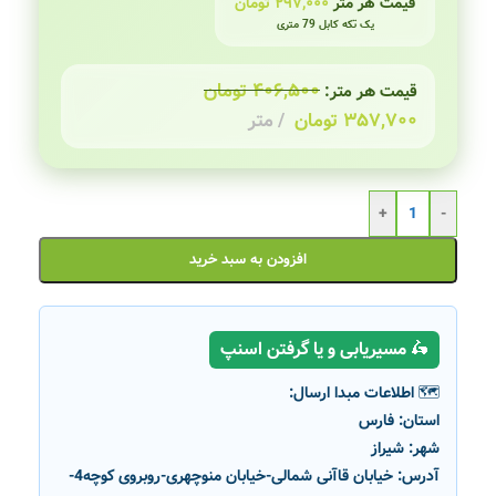
قیمت هر متر
۲۹۷,۰۰۰
تومان
یک تکه کابل 79 متری
۴۰۶,۵۰۰
تومان
قیمت هر متر:
۳۵۷,۷۰۰
تومان
متر
+
-
افزودن به سبد خرید
🛵 مسیریابی و یا گرفتن اسنپ
🗺️ اطلاعات مبدا ارسال:
استان:
فارس
شهر:
شیراز
آدرس:
خیابان قاآنی شمالی-خیابان منوچهری-روبروی کوچه4-