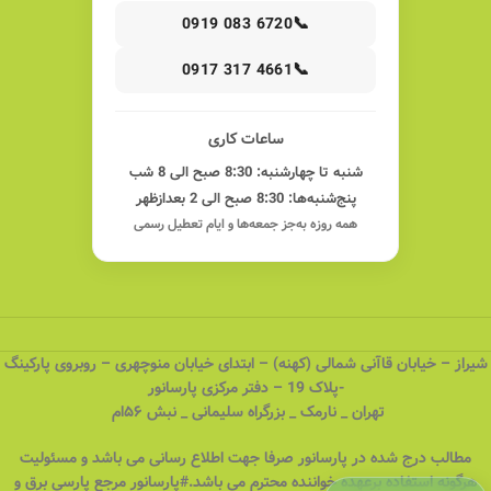
📞
0919 083 6720
📞
0917 317 4661
ساعات کاری
شنبه تا چهارشنبه: 8:30 صبح الی 8 شب
پنج‌شنبه‌ها: 8:30 صبح الی 2 بعدازظهر
همه روزه به‌جز جمعه‌ها و ایام تعطیل رسمی
شیراز – خیابان قاآنی شمالی (کهنه) – ابتدای خیابان منوچهری – روبروی پارکینگ
-پلاک 19 – دفتر مرکزی پارسانور
تهران _ نارمک _ بزرگراه سلیمانی _ نبش ۵۶ام
مطالب درج شده در پارسانور صرفا جهت اطلاع رسانی می باشد و مسئولیت
هرگونه استفاده برعهده خواننده محترم می باشد.#پارسانور مرجع پارسی برق و