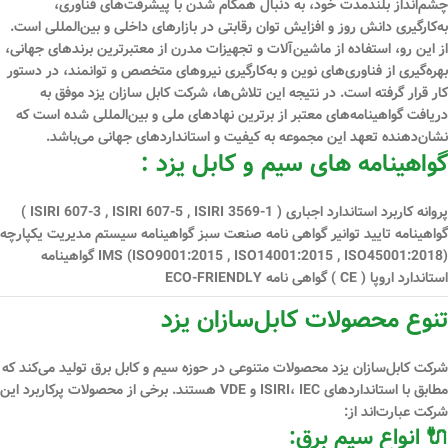
چشم‌انداز بلندمدت خود، به دنبال همگام شدن با پیشرفت‌های فناوری،
به‌کارگیری دانش روز و افزایش توان رقابتی در بازارهای داخلی و بین‌المللی است.
از این رو، استفاده از ماشین‌آلات و تجهیزات مدرن از معتبرترین برندهای جهانی،
بهره‌گیری از فناوری‌های نوین و به‌کارگیری نیروهای متخصص و توانمند، در دستور
کار قرار گرفته است. در نتیجه این تلاش‌ها، شرکت کابل سازان یزد موفق به
دریافت گواهینامه‌های معتبر از برترین نهادهای ملی و بین‌المللی شده است که
نشان‌دهنده تعهد این مجموعه به کیفیت و استانداردهای جهانی می‌باشد.
گواهینامه های سیم و کابل یزد :
پروانه کاربرد استاندارد اجباری ( ISIRI 607-3 , ISIRI 607-5 , ISIRI 3569-1 )
گواهینامه تایید توانیر گواهی نامه صنعت سبز گواهینامه سیستم مدیریت یكپارچه
IMS (ISO9001:2015 , ISO14001:2015 , ISO45001:2018) گواهینامه
استاندارد اروپا ( CE ) گواهی نامه ECO-FRIENDLY
تنوع محصولات کابل‌سازان یزد
شرکت کابل‌سازان یزد محصولات متنوعی در حوزه سیم و کابل برق تولید می‌کند که
مطابق با استانداردهای
ISIRI، IEC و VDE
هستند. برخی از محصولات پرکاربرد این
شرکت عبارت‌اند از:
🔌 انواع سیم برق: