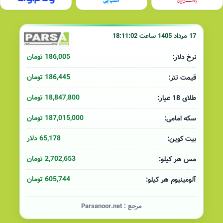
17 مرداد 1405 ساعت 18:11:02
186,005 تومان
نرخ دلار:
186,445 تومان
قیمت تتر:
18,847,800 تومان
طلای 18 عیار:
187,015,000 تومان
سکه امامی:
65,178 دلار
بیت کوین:
2,702,653 تومان
مس هر کیلو:
605,744 تومان
آلومینیوم هر کیلو:
مرجع :
Parsanoor.net