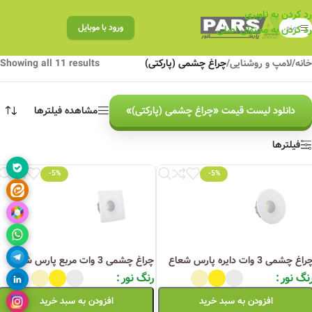
رد کردن به ناوبری
منو
ورود با موبایل
رد کردن به محتوای اصلی
خانه
/
لامپ و روشنایی
/
چراغ چشمی (پارکتی)
Showing all 11 results
دانلود لیست قیمت «چراغ چشمی (پارکتی)»
مشاهده فیلترها
فیلترها
-5%
-5%
راغ چشمی 3 وات دایره پارس شعاع
چراغ چشمی 3 وات مربع پارس شعاع
نگ نور
رنگ نور
افزودن به سبد خرید
افزودن به سبد خرید