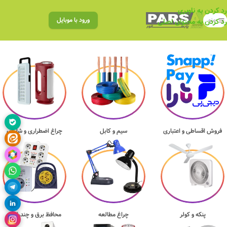
رد کردن به ناوبری
منو
ورود با موبایل
رد کردن به محتوای اصلی
فروش اقساطی و اعتباری
سیم و کابل
چراغ اضطراری و شارژی
پنکه و کولر
چراغ مطالعه
محافظ برق و چندراهی