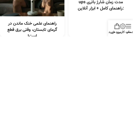
مدت زمان شارژ باتری ups
:راهنمای کامل + ابزار آنلاین
راهنمای علمی خنک ماندن در
گرمای تابستان، وقتی برق قطع
منو
ساب کاربری من
سبد خرید
است!
قیمت فعلی مواد خام
قیمت لحظه ای مس خالص (هر
کیلو 2,702,830 تومان)
قیمت و نمودار جهانی طلا
(18,792,200 تومان/گرم)