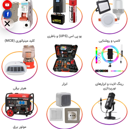
مخفی
یو پی اس (UPS) و باطری
لامپ و روشنایی
کلید مینیاتوری (MCB)
رینگ لایت و ابزارهای
ابزار
نورپردازی
هیتر برقی
موتور برق