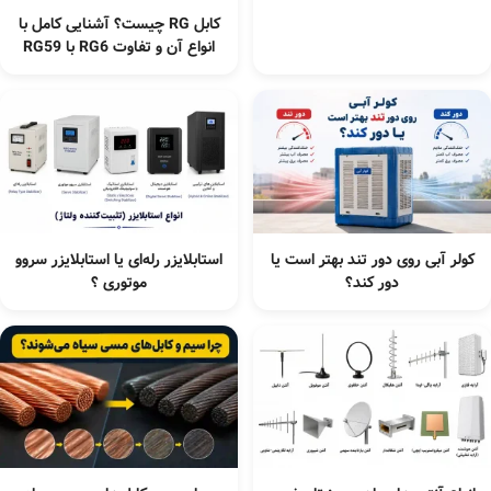
کابل RG چیست؟ آشنایی کامل با
انواع آن و تفاوت RG6 با RG59
کولر آبی روی دور تند بهتر است یا
استابلایزر رله‌ای یا استابلایزر سروو
دور کند؟
موتوری ؟