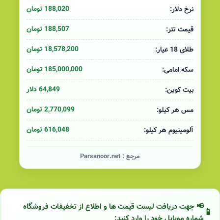
188,020 تومان
نرخ دلار:
188,507 تومان
قیمت تتر:
18,578,200 تومان
طلای 18 عیار:
185,000,000 تومان
سکه امامی:
64,849 دلار
بیت کوین:
2,770,099 تومان
مس هر کیلو:
616,048 تومان
آلومینیوم هر کیلو:
مرجع :
Parsanoor.net
📢 جهت دریافت لیست قیمت ها و اطلاع از تخفیفات فروشگاه
شماره موبایل خود را وارد کنید: