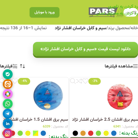
رد کردن به ناوبری
منو
ورود با موبایل
رد کردن به محتوای اصلی
خانه
/
محصول برند
/
سیم و کابل خراسان افشار نژاد
نمایش 1–16 از 136 نتیجه
دانلود لیست قیمت «سیم و کابل خراسان افشار نژاد»
مشاهده فیلترها
فیلترها
-4%
-3%
یم برق افشان 2.5 خراسان افشار نژاد
سیم برق افشان 1.5 خراسان افشارنژاد
د محصول :
6341
کد محصول :
6339
نگ بدنه
رنگ بدنه