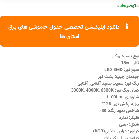
توضیحات
📱
دانلود اپلیکیشن تخصصی جدول خاموشی های برق
استان ها
نوع نصب: روکار
توان: 15w
منبع نور: LED SMD
چیدمان چیپ: پشت نور
رنگ نور: سفید, سفید آفتابی, آفتابی
دمای رنگ نور: 3000K, 4000K, 6500K
شارنوری: 1100Lm
زاویه پخش نور: 125°
شاخص نمود رنگ: 80<
فلیکر: ندارد
شکل: خطی
درایور: درایور داخلی(ِDOB)
دیفیوزر: پلی کربنات