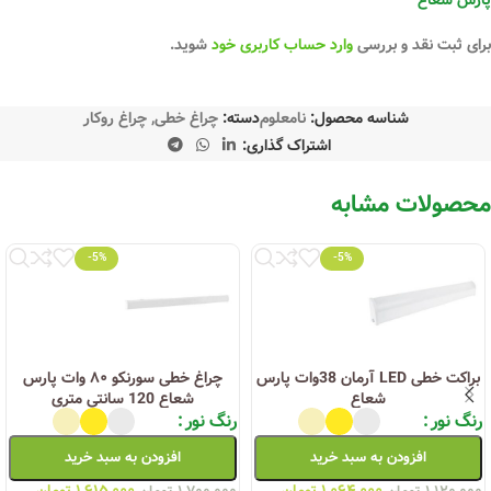
برای ثبت نقد و بررسی
وارد حساب کاربری خود
شوید.
شناسه محصول:
نامعلوم
دسته:
چراغ خطی
,
چراغ روکار
اشتراک گذاری:
محصولات مشابه
-5%
-5%
براکت خطی LED آرمان 38وات پارس
چراغ خطی سورنکو ۸۰ وات پارس
شعاع
شعاع 120 سانتی متری
رنگ نور
رنگ نور
افزودن به سبد خرید
افزودن به سبد خرید
۱,۰۶۴,۰۰۰
تومان
۱,۶۱۵,۰۰۰
تومان