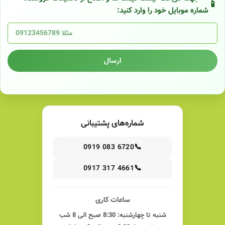
شماره موبایل خود را وارد کنید:
ارسال
شماره‌های پشتیبانی
📞
0919 083 6720
📞
0917 317 4661
ساعات کاری
شنبه تا چهارشنبه: 8:30 صبح الی 8 شب