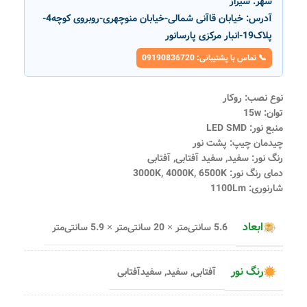
شهر:
شیراز
آدرس:
خیابان قاآنی شمالی-خیابان منوچهری-روبروی کوچه4-
پلاک19-انبار مرکزی پارسانور
📞 تماس با پشتیبانی: 09190836720
نوع نصب: روکار
توان: 15w
منبع نور: LED SMD
چیدمان چیپ: پشت نور
رنگ نور: سفید, سفید آفتابی, آفتابی
دمای رنگ نور: 3000K, 4000K, 6500K
شارنوری: 1100Lm
ابعاد
5.6 سانتی‌متر × 20 سانتی‌متر × 5.9 سانتی‌متر
رنگ نور
آفتابی
,
سفید
,
سفیدآفتابی