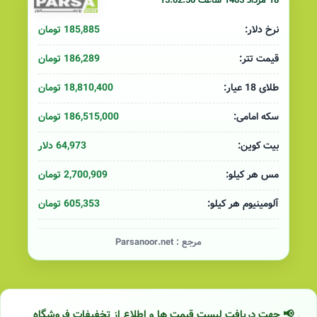
18 مرداد 1405 ساعت 15:02:50
185,885 تومان
نرخ دلار:
186,289 تومان
قیمت تتر:
18,810,400 تومان
طلای 18 عیار:
186,515,000 تومان
سکه امامی:
64,973 دلار
بیت کوین:
2,700,909 تومان
مس هر کیلو:
605,353 تومان
آلومینیوم هر کیلو:
مرجع :
Parsanoor.net
📢 جهت دریافت لیست قیمت ها و اطلاع از تخفیفات فروشگاه