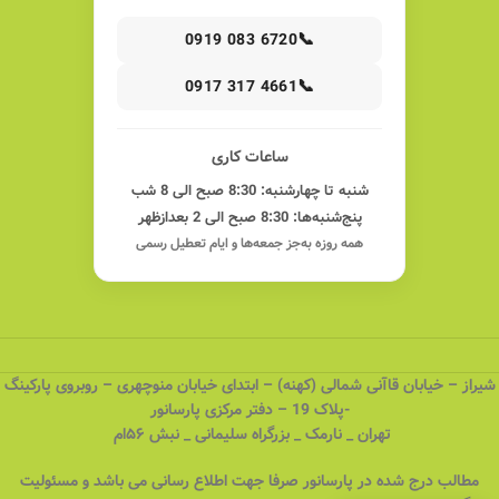
📞
0919 083 6720
📞
0917 317 4661
ساعات کاری
شنبه تا چهارشنبه: 8:30 صبح الی 8 شب
پنج‌شنبه‌ها: 8:30 صبح الی 2 بعدازظهر
همه روزه به‌جز جمعه‌ها و ایام تعطیل رسمی
شیراز – خیابان قاآنی شمالی (کهنه) – ابتدای خیابان منوچهری – روبروی پارکینگ
-پلاک 19 – دفتر مرکزی پارسانور
تهران _ نارمک _ بزرگراه سلیمانی _ نبش ۵۶ام
مطالب درج شده در پارسانور صرفا جهت اطلاع رسانی می باشد و مسئولیت