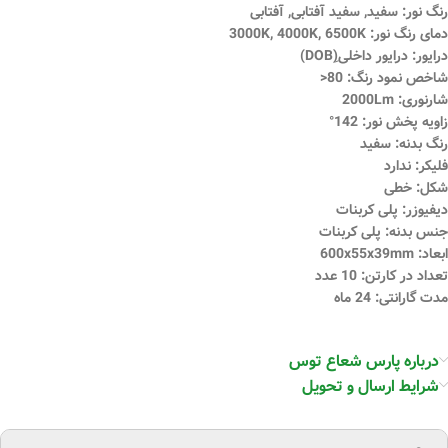
رنگ نور: سفید, سفید آفتابی, آفتابی
دمای رنگ نور: 3000K, 4000K, 6500K
درایور: درایور داخلی(ِDOB)
شاخص نمود رنگ: 80<
شارنوری: 2000Lm
زاویه پخش نور: 142°
رنگ بدنه: سفید
فلیکر: ندارد
شکل: خطی
دیفیوزر: پلی کربنات
جنس بدنه: پلی کربنات
ابعاد: 600x55x39mm
تعداد در کارتن: 10 عدد
مدت گارانتی: 24 ماه
درباره پارس شعاع توس
شرایط ارسال و تحویل