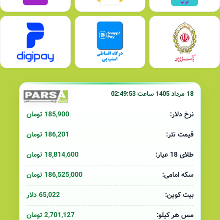
18 مرداد 1405 ساعت 02:49:53
185,900 تومان
نرخ دلار:
186,201 تومان
قیمت تتر:
18,814,600 تومان
طلای 18 عیار:
186,525,000 تومان
سکه امامی:
65,022 دلار
بیت کوین:
2,701,127 تومان
مس هر کیلو: