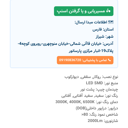
🛵 مسیریابی و یا گرفتن اسنپ
🗺️ اطلاعات مبدا ارسال:
استان:
فارس
شهر:
شیراز
آدرس:
خیابان قاآنی شمالی-خیابان منوچهری-روبروی کوچه4-
پلاک19-انبار مرکزی پارسانور
📞 تماس با پشتیبانی: 09190836720
نوع نصب: روکار, سقفی, دیوارکوب
منبع نور: LED SMD
چیدمان چیپ: پشت نور
رنگ نور: سفید, سفید آفتابی, آفتابی
دمای رنگ نور: 3000K, 4000K, 6500K
درایور: درایور داخلی(ِDOB)
شاخص نمود رنگ: 80<
شارنوری: 2000Lm