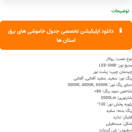
توضیحات
📱
دانلود اپلیکیشن تخصصی جدول خاموشی های برق
استان ها
نوع نصب: روکار
منبع نور: LED SMD
چیدمان چیپ: پشت نور
رنگ نور: سفید, سفید آفتابی, آفتابی
دمای رنگ نور: 3000K, 4000K, 6500K
شاخص نمود رنگ: 80<
شارنوری: 2000Lm
زاویه پخش نور: 130°
رنگ بدنه: سفید
فلیکر: ندارد
شکل: مستطیلی
دیفیوزر: پلی کربنات