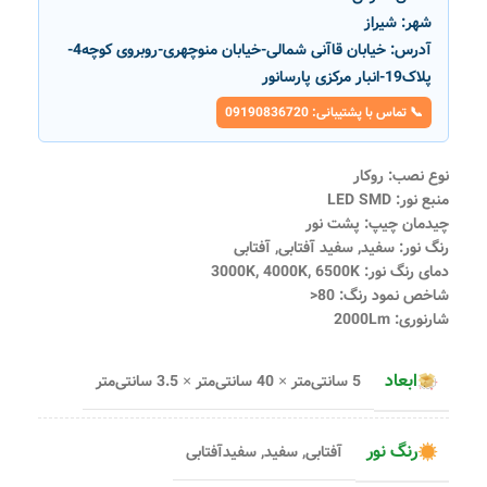
شهر:
شیراز
آدرس:
خیابان قاآنی شمالی-خیابان منوچهری-روبروی کوچه4-
پلاک19-انبار مرکزی پارسانور
📞 تماس با پشتیبانی: 09190836720
نوع نصب: روکار
منبع نور: LED SMD
چیدمان چیپ: پشت نور
رنگ نور: سفید, سفید آفتابی, آفتابی
دمای رنگ نور: 3000K, 4000K, 6500K
شاخص نمود رنگ: 80<
شارنوری: 2000Lm
ابعاد
5 سانتی‌متر × 40 سانتی‌متر × 3.5 سانتی‌متر
رنگ نور
آفتابی
,
سفید
,
سفیدآفتابی