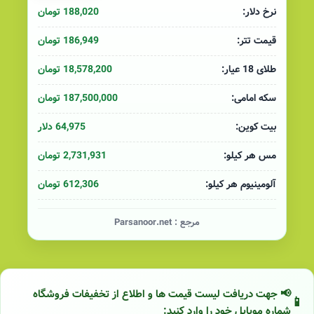
188,020 تومان
نرخ دلار:
186,949 تومان
قیمت تتر:
18,578,200 تومان
طلای 18 عیار:
187,500,000 تومان
سکه امامی:
64,975 دلار
بیت کوین:
2,731,931 تومان
مس هر کیلو:
612,306 تومان
آلومینیوم هر کیلو:
مرجع :
Parsanoor.net
📢 جهت دریافت لیست قیمت ها و اطلاع از تخفیفات فروشگاه
شماره موبایل خود را وارد کنید: