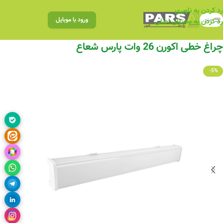
رد کردن به ناوبری
منو
ورود با موبایل
رد کردن به محتوای اصلی
چراغ خطی اکورن 26 وات پارس شعاع
-5%