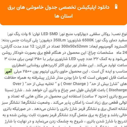
📱
دانلود اپلیکیشن تخصصی جدول خاموشی های برق
استان ها
نوع نصب: روکار, سقفی, دیوارکوب منبع نور: LED SMD توان: 6 وات رنگ نور:
سفید دمای رنگ نور: 6500K شارنوری: 350Lm دیفیوزر: پلی کربنات جنس بدنه:
اکسترود آلومینیوم ابعاد: 300x50x52mm تعداد در کارتن: 12 عدد مدت گارانتی:
24 ماه مشخصات چراغ: این محصول در هنگام قطع برق بصورت خودکار روشن
می‌شود و به کمک ۳۲ عدد چیپ LED شارنوری برابـر بـا ۳۵۰ لومن بـرای مدت ۳
ساعت تولید می‌کند . این مقدار نور برای اکثر کاربردهای روشنایی اضطراری
مناسب و ایده آل است . این محصول حاوی باتری لیتیوم یون ۲۵۰۰ میلی
آمپر
ساعت قابل تعویض است که با دارا بودن مدار شارژر پیشرفته به همراه حفاظت
های “شارژ بیش از حد” ( Over Charge ) و “ تخلیه بیش از حد” ( Over
Discharge ) باعث افزایش طول عمر چراغ و باتری آن خواهد شد . شارژ نسبتا
سریع باتری (حدود ۲ ساعت) استفاده این محصول در مکان هایی که تعداد و
توالی قطعی برق زیاد است را امکان پذیر می‌کند . وضعیت نشانگرها: نشانگر سبز
نشانه اتصال برق و نشانگر قرمز شارژ باتری را نشان می‌دهد . در صورتیکه باتری
خالی باشد و چراغ به برق متصل گردد نشانگر قرمز بصورت ثابت روشن شده و به
تدریج با شارژ شدن باتری ، شروع به چشمک زدن می‌نماید و در نهایت با شارژ