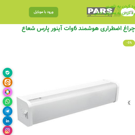
رد کردن به ناوبری
منو
ورود با موبایل
رد کردن به محتوای اصلی
چراغ اضطراری هوشمند 6وات آینور پارس شعاع
-5%