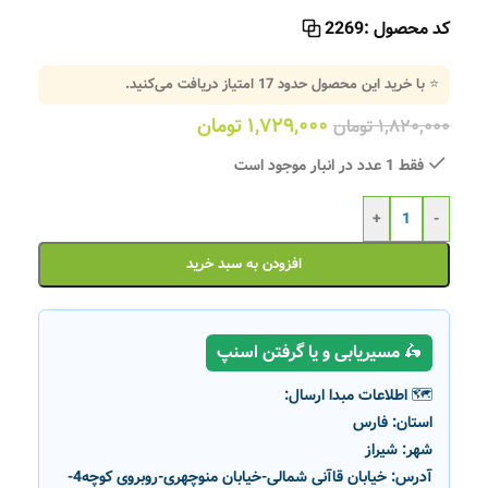
کد محصول :
2269
⭐ با خرید این محصول حدود
17
امتیاز دریافت می‌کنید.
۱,۷۲۹,۰۰۰
تومان
۱,۸۲۰,۰۰۰
تومان
فقط 1 عدد در انبار موجود است
+
-
افزودن به سبد خرید
🛵 مسیریابی و یا گرفتن اسنپ
🗺️ اطلاعات مبدا ارسال:
استان:
فارس
شهر:
شیراز
آدرس:
خیابان قاآنی شمالی-خیابان منوچهری-روبروی کوچه4-