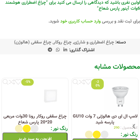
اولین نفری باشید که دیدگاهی را ارسال می کنید برای “چراغ اضطراری هوشمند
6وات آینور پارس شعاع”
برای ثبت نقد و بررسی
وارد حساب کاربری خود
شوید.
دسته:
چراغ اضطراری و شارژی
,
چراغ روکار
,
چراغ سقفی (هالوژن)
اشتراک گذاری:
محصولات مشابه
-5%
-2
0%
لامپ ال ای دی هالوژنی 7 وات GU10
چراغ سقفی روکار رونا 30وات مربعی
پارسه شید
20*20 پارس شعاع
رنگ نور
کد محصول :
290
رنگ نور
افزودن به سبد خرید