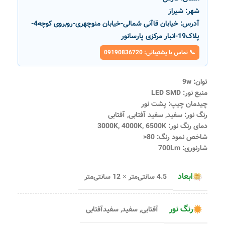
شهر:
شیراز
آدرس:
خیابان قاآنی شمالی-خیابان منوچهری-روبروی کوچه4-
پلاک19-انبار مرکزی پارسانور
📞 تماس با پشتیبانی: 09190836720
توان: 9w
منبع نور: LED SMD
چیدمان چیپ: پشت نور
رنگ نور: سفید, سفید آفتابی, آفتابی
دمای رنگ نور: 3000K, 4000K, 6500K
شاخص نمود رنگ: 80<
شارنوری: 700Lm
ابعاد
4.5 سانتی‌متر × 12 سانتی‌متر
رنگ نور
آفتابی
,
سفید
,
سفیدآفتابی