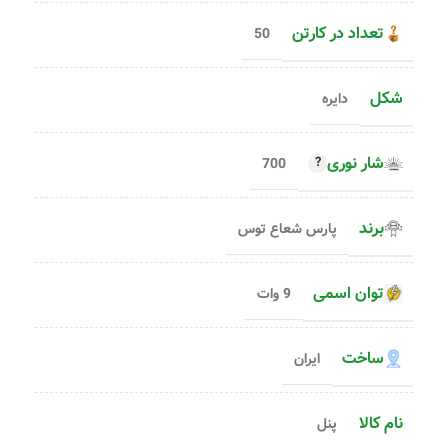
تعداد در کارتن
50
شکل
دایره
شار نوری
700
برند
پارس شعاع توس
توان اسمی
9 وات
ساخت
ایران
نام کالا
پنل