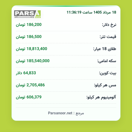
18 مرداد 1405 ساعت 11:36:19
186,200 تومان
نرخ دلار:
186,500 تومان
قیمت تتر:
18,813,400 تومان
طلای 18 عیار:
185,540,000 تومان
سکه امامی:
64,833 دلار
بیت کوین:
2,705,486 تومان
مس هر کیلو:
606,379 تومان
آلومینیوم هر کیلو:
مرجع :
Parsanoor.net