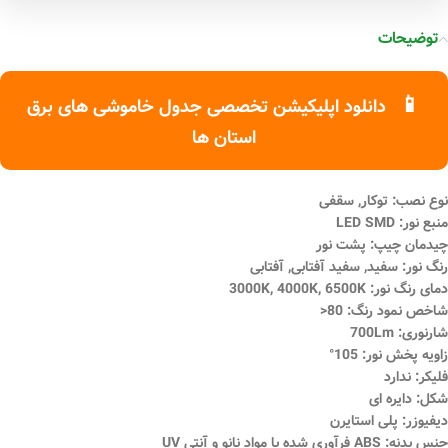
توضیحات
📱
دانلود اپلیکیشن تخصصی جدول خاموشی های برق
استان ها
نوع نصب: توکار, سقفی
منبع نور: LED SMD
چیدمان چیپ: پشت نور
رنگ نور: سفید, سفید آفتابی, آفتابی
دمای رنگ نور: 3000K, 4000K, 6500K
شاخص نمود رنگ: 80<
شارنوری: 700Lm
زاویه پخش نور: 105°
فلیکر: ندارد
شکل: دایره ای
دیفیوزر: پلی استایرن
جنس بدنه: ABS فرآوری شده با مواد نانو و آنتی UV