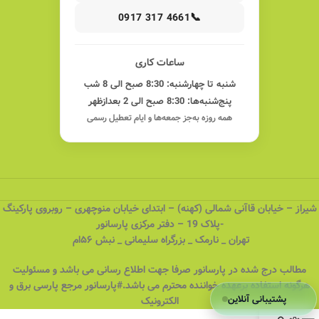
📞
0917 317 4661
ساعات کاری
شنبه تا چهارشنبه: 8:30 صبح الی 8 شب
پنج‌شنبه‌ها: 8:30 صبح الی 2 بعدازظهر
همه روزه به‌جز جمعه‌ها و ایام تعطیل رسمی
شیراز – خیابان قاآنی شمالی (کهنه) – ابتدای خیابان منوچهری – روبروی پارکینگ
-پلاک 19 – دفتر مرکزی پارسانور
تهران _ نارمک _ بزرگراه سلیمانی _ نبش ۵۶ام
مطالب درج شده در پارسانور صرفا جهت اطلاع رسانی می باشد و مسئولیت
هرگونه استفاده برعهده خواننده محترم می باشد.#پارسانور مرجع پارسی برق و
پشتیبانی آنلاین
الکترونیک