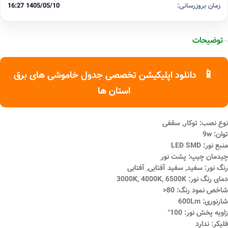
زمان بروزرسانی:
1405/05/10 16:27
توضیحات
📱
دانلود اپلیکیشن تخصصی جدول خاموشی های برق
استان ها
نوع نصب: توکار, سقفی
توان: 9w
منبع نور: LED SMD
چیدمان چیپ: پشت نور
رنگ نور: سفید, سفید آفتابی, آفتابی
دمای رنگ نور: 3000K, 4000K, 6500K
شاخص نمود رنگ: 80<
شارنوری: 600Lm
زاویه پخش نور: 100°
فلیکر: ندارد