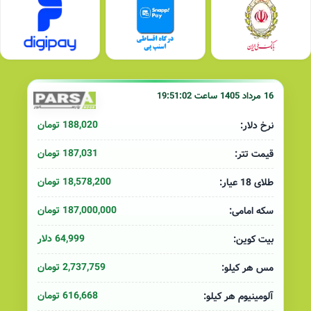
16 مرداد 1405 ساعت 19:51:02
188,020 تومان
نرخ دلار:
187,031 تومان
قیمت تتر:
18,578,200 تومان
طلای 18 عیار:
187,000,000 تومان
سکه امامی:
64,999 دلار
بیت کوین:
2,737,759 تومان
مس هر کیلو:
616,668 تومان
آلومینیوم هر کیلو: