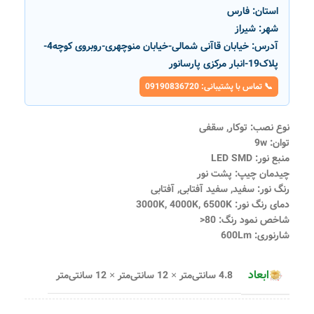
استان:
فارس
شهر:
شیراز
آدرس:
خیابان قاآنی شمالی-خیابان منوچهری-روبروی کوچه4-
پلاک19-انبار مرکزی پارسانور
📞 تماس با پشتیبانی: 09190836720
نوع نصب: توکار, سقفی
توان: 9w
منبع نور: LED SMD
چیدمان چیپ: پشت نور
رنگ نور: سفید, سفید آفتابی, آفتابی
دمای رنگ نور: 3000K, 4000K, 6500K
شاخص نمود رنگ: 80<
شارنوری: 600Lm
ابعاد
4.8 سانتی‌متر × 12 سانتی‌متر × 12 سانتی‌متر