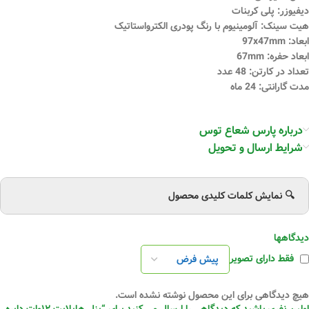
دیفیوزر: پلی کربنات
هیت سینک: آلومینیوم با رنگ پودری الکترواستاتیک
ابعاد: 97x47mm
ابعاد حفره: 67mm
تعداد در کارتن: 48 عدد
مدت گارانتی: 24 ماه
درباره پارس شعاع توس
شرایط ارسال و تحویل
🔍 نمایش کلمات کلیدی محصول
دیدگاهها
فقط دارای تصویر
هیچ دیدگاهی برای این محصول نوشته نشده است.
اولین نفری باشید که دیدگاهی را ارسال می کنید برای “پنل هایلایت ۱۲وات دایره