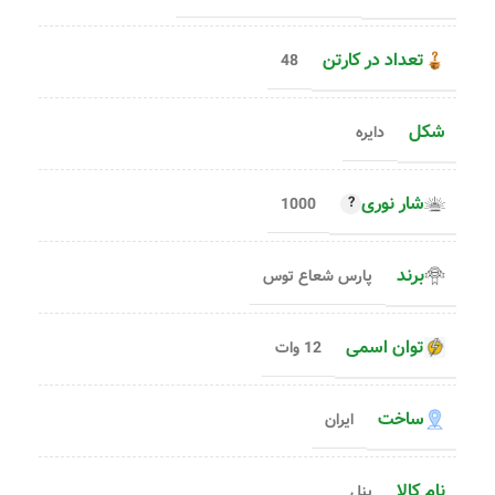
تعداد در کارتن
48
شکل
دایره
شار نوری
1000
برند
پارس شعاع توس
توان اسمی
12 وات
ساخت
ایران
نام کالا
پنل