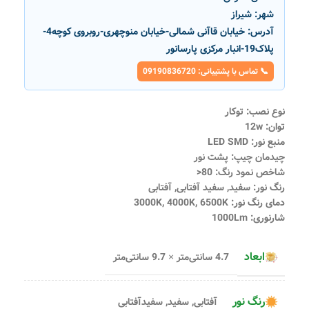
شهر:
شیراز
آدرس:
خیابان قاآنی شمالی-خیابان منوچهری-روبروی کوچه4-
پلاک19-انبار مرکزی پارسانور
📞 تماس با پشتیبانی: 09190836720
نوع نصب: توکار
توان: 12w
منبع نور: LED SMD
چیدمان چیپ: پشت نور
شاخص نمود رنگ: 80<
رنگ نور: سفید, سفید آفتابی, آفتابی
دمای رنگ نور: 3000K, 4000K, 6500K
شارنوری: 1000Lm
ابعاد
4.7 سانتی‌متر × 9.7 سانتی‌متر
رنگ نور
آفتابی
,
سفید
,
سفیدآفتابی