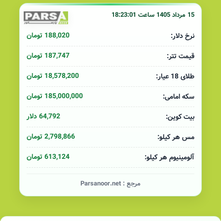
15 مرداد 1405 ساعت 18:23:01
188,020 تومان
نرخ دلار:
187,747 تومان
قیمت تتر:
18,578,200 تومان
طلای 18 عیار:
185,000,000 تومان
سکه امامی:
64,792 دلار
بیت کوین:
2,798,866 تومان
مس هر کیلو:
613,124 تومان
آلومینیوم هر کیلو:
مرجع :
Parsanoor.net