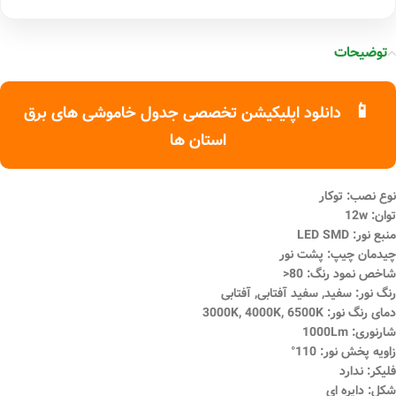
توضیحات
📱
دانلود اپلیکیشن تخصصی جدول خاموشی های برق
استان ها
نوع نصب: توکار
توان: 12w
منبع نور: LED SMD
چیدمان چیپ: پشت نور
شاخص نمود رنگ: 80<
رنگ نور: سفید, سفید آفتابی, آفتابی
دمای رنگ نور: 3000K, 4000K, 6500K
شارنوری: 1000Lm
زاویه پخش نور: 110°
فلیکر: ندارد
شکل: دایره ای