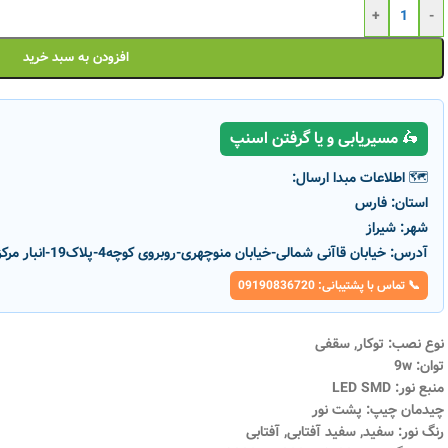
+
-
افزودن به سبد خرید
🛵 مسیریابی و یا گرفتن اسنپ
🗺️ اطلاعات مبدا ارسال:
-5%
-5%
استان:
فارس
شهر:
شیراز
آدرس:
خیابان قاآنی شمالی-خیابان منوچهری-روبروی کوچه4-پلاک19-انبار مرکزی پارسانور
📞 تماس با پشتیبانی: 09190836720
پنل سولاریس ۷وات مربع پارس شعاع
پنل سولاریس ۰
شعاع
رنگ نور
نوع نصب: توکار, سقفی
رنگ نور
توان: 9w
افزودن به سبد خرید
منبع نور: LED SMD
افزودن به سبد خری
۱۴۳,۰۰۰
تومان
۱۵۱,۰۰۰
تومان
چیدمان چیپ: پشت نور
انتخاب گزینه ها
۷۷۹,۰۰۰
توم
۸۲۰,۰۰۰
تومان
رنگ نور: سفید, سفید آفتابی, آفتابی
انتخاب گزینه ها