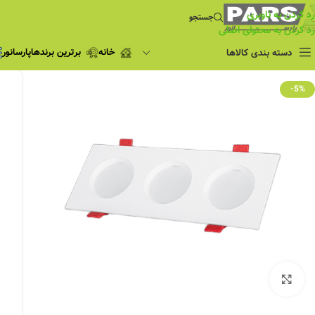
رد کردن به ناوبری
جستجو
رد کردن به محتوای اصلی
خانه
برترین برندها
پارسانور
دسته بندی کالاها
فروش ویژه
-5%
چراغ مطالعه
فروش ویژه
چراغ اضطراری و
شارژی
لامپ
ریسه شلنگی و لاین نوری
پروژکتور و نورافکن
چراغ
چراغ خطی
چراغ توکار
بزرگنمایی تصویر
چراغ آویز
چراغ استادیومی