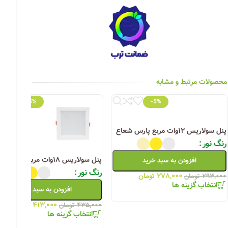
چراغ خیابانی
چراغ محوطه
چراغ سقفی (هالوژن)
چراغ تونلی-آسانسوری
محصولات مرتبط و مشابه
چراغ جت لایت
-5%
-5%
چراغ چشمی (پارکتی)
پنل سولاریس ۱۲وات مربع پارس شعاع
رنگ نور
پنل سولاریس ۱۸وات مربع پارس شعاع
افزودن به سبد خرید
رنگ نور
۲۷۸,۰۰۰
تومان
۲۹۳,۰۰۰
تومان
انتخاب گزینه ها
افزودن به سبد خرید
۴۱۳,۰۰۰
تومان
۴۳۵,۰۰۰
تومان
انتخاب گزینه ها