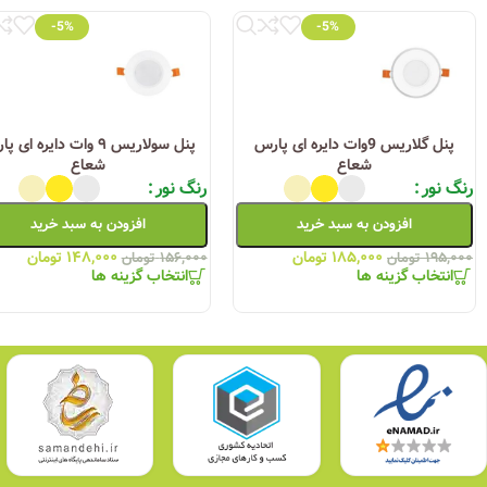
-5%
-5%
80<
شارنوری
3x300Lm
زاویه پخش نور
پنل گلاریس 9وات دایره ای پارس
پنل سولاریس ۹ وات دایره ای
شعاع
شعاع
110°
رنگ نور
رنگ نور
فلیکر
افزودن به سبد خرید
افزودن به سبد خرید
ندارد
۱۸۵,۰۰۰
تومان
۱۴۸,۰۰۰
تومان
۱۹۵,۰۰۰
تومان
۱۵۶,۰۰۰
تومان
شکل
انتخاب گزینه ها
انتخاب گزینه ها
مستطیلی
جنس بدنه
پليمر فرآوري شده
رنگ بدنه
سفید
درایور