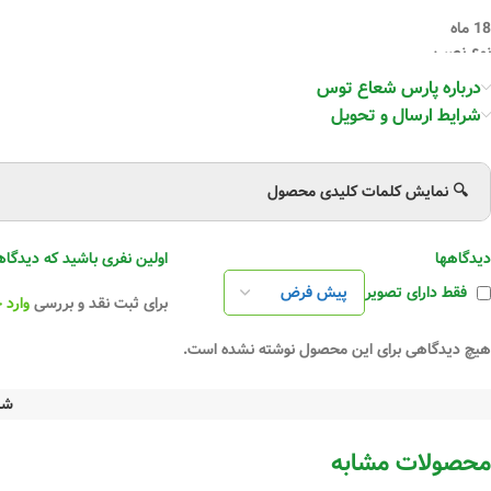
18 ماه
نوع نصب
درباره پارس شعاع توس
توکار, سقفی
شرایط ارسال و تحویل
توان
3x5w
🔍 نمایش کلمات کلیدی محصول
منبع نور
LED SMD
دیدگاهها
اولین نفری باشید که دیدگاهی را ار
چیدمان چیپ
فقط دارای تصویر
برای ثبت نقد و بررسی
وارد 
پشت نور
رنگ نور
هیچ دیدگاهی برای این محصول نوشته نشده است.
سفید, سفید آفتابی, آفتابی
دمای رنگ نور
شن
3000K, 4000K, 6500K
محصولات مشابه
شاخص نمود رنگ