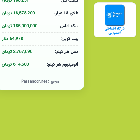
188,251 تومان
قیمت تتر:
18,578,200 تومان
طلای 18 عیار:
185,000,000 تومان
سکه امامی:
64,978 دلار
بیت کوین:
2,767,090 تومان
مس هر کیلو:
614,600 تومان
آلومینیوم هر کیلو:
مرجع :
Parsanoor.net