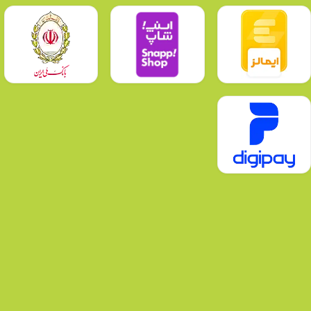
درایور داخلی (ِDOB)
هیت سینک
آلومینیوم با رنگ پودری الکترواستاتیک
ابعاد حفره
60x202mm
ابعاد
229x87x42mm
تعداد در کارتن
30 عدد