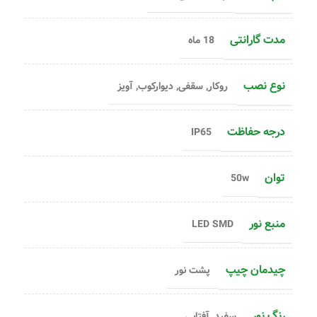
مدت گارانتی
18 ماه
نوع نصب
روکار, سقفی, دیوارکوب, آویز
درجه حفاظت
IP65
توان
50w
منبع نور
LED SMD
چیدمان چیپ
پشت نور
رنگ نور
سفید, آفتابی