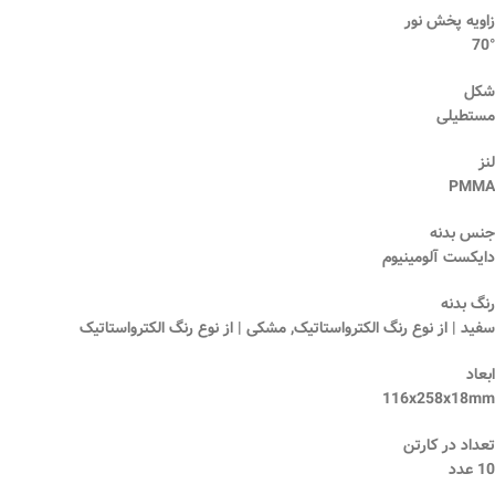
زاویه پخش نور
70°
شکل
مستطیلی
لنز
PMMA
جنس بدنه
دایکست آلومینیوم
رنگ بدنه
سفید | از نوع رنگ الکترواستاتیک, مشکی | از نوع رنگ الکترواستاتیک
ابعاد
116x258x18mm
تعداد در کارتن
10 عدد