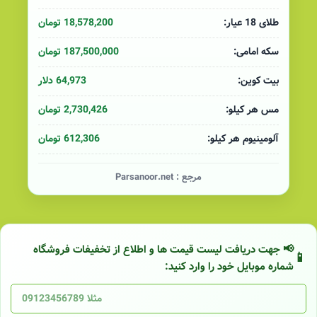
18,578,200 تومان
طلای 18 عیار:
187,500,000 تومان
سکه امامی:
64,973 دلار
بیت کوین:
2,730,426 تومان
مس هر کیلو:
612,306 تومان
آلومینیوم هر کیلو:
مرجع :
Parsanoor.net
📢 جهت دریافت لیست قیمت ها و اطلاع از تخفیفات فروشگاه
شماره موبایل خود را وارد کنید: