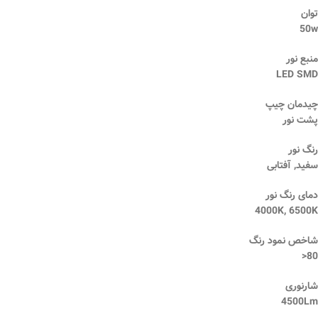
توان
50w
منبع نور
LED SMD
چیدمان چیپ
پشت نور
رنگ نور
سفید, آفتابی
دمای رنگ نور
4000K, 6500K
شاخص نمود رنگ
80<
شارنوری
4500Lm