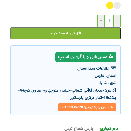
+
-
افزودن به سبد خرید
🛵 مسیریابی و یا گرفتن اسنپ
🗺️ اطلاعات مبدا ارسال:
استان:
فارس
شهر:
شیراز
آدرس:
خیابان قاآنی شمالی-خیابان منوچهری-روبروی کوچه4-
پلاک19-انبار مرکزی پارسانور
📞 تماس با پشتیبانی: 09190836720
نام تجاری
پارس شعاع توس