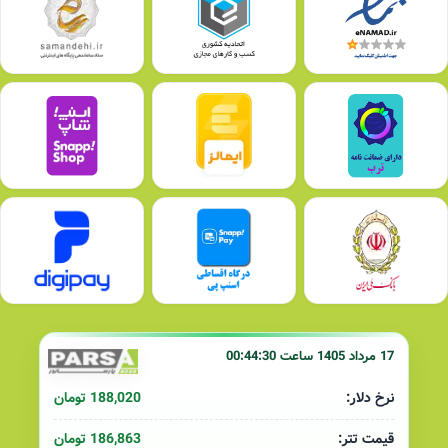
17 مرداد 1405 ساعت 00:44:30
188,020 تومان
نرخ دلار:
186,863 تومان
قیمت تتر: