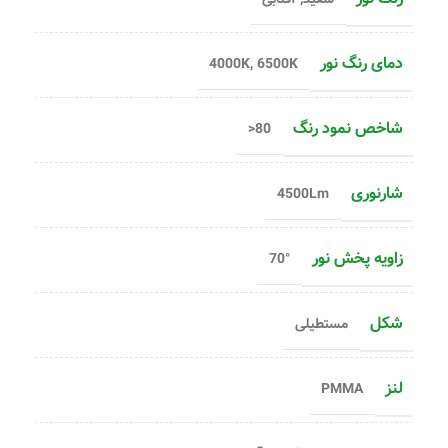
دمای رنگ نور
4000K, 6500K
شاخص نمود رنگ
80<
شارنوری
4500Lm
زاویه پخش نور
70°
شکل
مستطیلی
لنز
PMMA