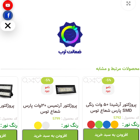
بزرگنمایی تصویر
مخفی
محصولات مرتبط و مشابه
-5%
-5%
نامو
نامو
جود
جود
پروژکتور آرشیدا ۵۰ وات رنگی
پروژکتور آرتمیس ۳۰وات پارس
SMD پارس شعاع توس
شعاع توس
کد محصول :
5792
کد محصول :
5799
کد محصول :
رنگ نور
رنگ نور
رنگ نور
افزودن به سبد خرید
افزودن به سبد خرید
افزو