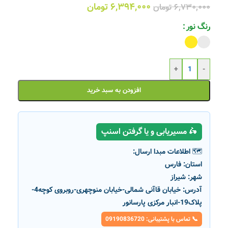
۶,۳۹۴,۰۰۰
تومان
۶,۷۳۰,۰۰۰
تومان
رنگ نور
+
-
افزودن به سبد خرید
🛵 مسیریابی و یا گرفتن اسنپ
🗺️ اطلاعات مبدا ارسال:
استان:
فارس
شهر:
شیراز
آدرس:
خیابان قاآنی شمالی-خیابان منوچهری-روبروی کوچه4-
پلاک19-انبار مرکزی پارسانور
📞 تماس با پشتیبانی: 09190836720