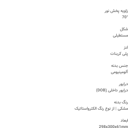
زاویه پخش نور
70°
شکل
مستطیلی
لنز
پلی کربنات
جنس بدنه
آلومینیومی
درایور
درایور داخلی (ِDOB)
رنگ بدنه
مشکی | از نوع رنگ الکترواستاتیک
ابعاد
298x300x61mm