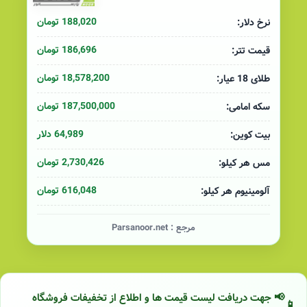
188,020 تومان
نرخ دلار:
186,696 تومان
قیمت تتر:
18,578,200 تومان
طلای 18 عیار:
187,500,000 تومان
سکه امامی:
64,989 دلار
بیت کوین:
2,730,426 تومان
مس هر کیلو:
616,048 تومان
آلومینیوم هر کیلو:
مرجع :
Parsanoor.net
📢 جهت دریافت لیست قیمت ها و اطلاع از تخفیفات فروشگاه