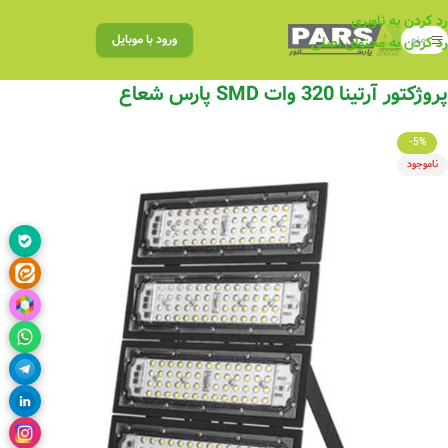
رد کردن به ناوبری
منو
ورود با موبایل
رد کردن به محتوای اصلی
پروژکتور آرتینا 320 وات SMD پارس شعاع
-5%
ناموجود