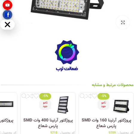
بزرگنمایی تصویر
مخفی
محصولات مرتبط و مشابه
-5%
-5%
نامو
نامو
جود
جود
پروژکتور آرتینا 160 وات SMD
پروژکتور آرتینا 400 وات SMD
پارس شعاع
پارس شعاع
کد محصول :
9709
کد محصول :
9718
کد محصول :