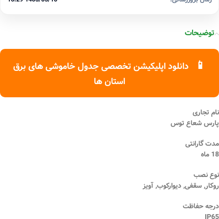
توضیحات
📱
دانلود اپلیکیشن تخصصی جدول خاموشی های برق
استان ها
نام تجاری
پارس شعاع توس
مدت گارانتی
18 ماه
نوع نصب
روکار, سقفی, دیوارکوب, آویز
درجه حفاظت
IP65