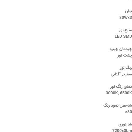
توان
80Wx3
منبع نور
LED SMD
چیدمان چیپ
پشت نور
رنگ نور
سفید, آفتابی
دمای رنگ نور
3000K, 6500K
شاخص نمود رنگ
80<
شارنوری
7200x3Lm