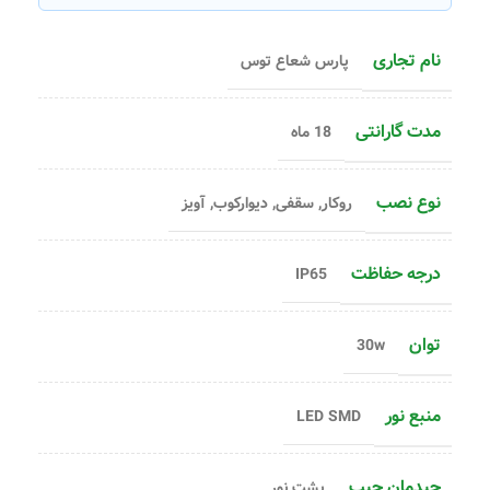
نام تجاری
پارس شعاع توس
مدت گارانتی
18 ماه
نوع نصب
روکار, سقفی, دیوارکوب, آویز
درجه حفاظت
IP65
توان
30w
منبع نور
LED SMD
چیدمان چیپ
پشت نور