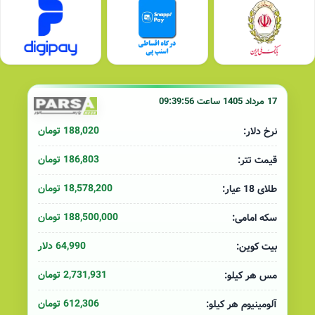
17 مرداد 1405 ساعت 09:39:56
188,020 تومان
نرخ دلار:
186,803 تومان
قیمت تتر:
18,578,200 تومان
طلای 18 عیار:
188,500,000 تومان
سکه امامی:
64,990 دلار
بیت کوین:
2,731,931 تومان
مس هر کیلو:
612,306 تومان
آلومینیوم هر کیلو: