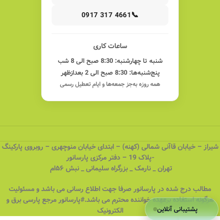
📞
0917 317 4661
ساعات کاری
شنبه تا چهارشنبه: 8:30 صبح الی 8 شب
پنج‌شنبه‌ها: 8:30 صبح الی 2 بعدازظهر
همه روزه به‌جز جمعه‌ها و ایام تعطیل رسمی
شیراز – خیابان قاآنی شمالی (کهنه) – ابتدای خیابان منوچهری – روبروی پارکینگ
-پلاک 19 – دفتر مرکزی پارسانور
تهران _ نارمک _ بزرگراه سلیمانی _ نبش ۵۶ام
مطالب درج شده در پارسانور صرفا جهت اطلاع رسانی می باشد و مسئولیت
هرگونه استفاده برعهده خواننده محترم می باشد.#پارسانور مرجع پارسی برق و
پشتیبانی آنلاین
الکترونیک