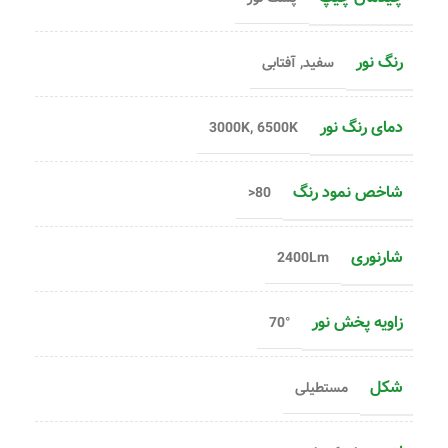
رنگ نور
سفید, آفتابی
دمای رنگ نور
3000K, 6500K
شاخص نمود رنگ
80<
شارنوری
2400Lm
زاویه پخش نور
70°
شکل
مستطیلی