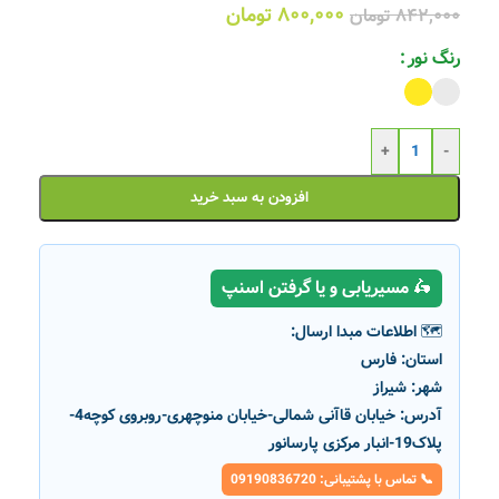
۸۰۰,۰۰۰
تومان
۸۴۲,۰۰۰
تومان
رنگ نور
+
-
افزودن به سبد خرید
🛵 مسیریابی و یا گرفتن اسنپ
🗺️ اطلاعات مبدا ارسال:
استان:
فارس
شهر:
شیراز
آدرس:
خیابان قاآنی شمالی-خیابان منوچهری-روبروی کوچه4-
پلاک19-انبار مرکزی پارسانور
📞 تماس با پشتیبانی: 09190836720