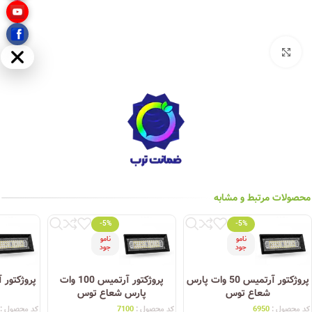
بزرگنمایی تصویر
مخفی
محصولات مرتبط و مشابه
-5%
-5%
نامو
نامو
جود
جود
پروژکتور آرتمیس 50 وات پارس
پروژکتور آرتمیس 100 وات
شعاع توس
پارس شعاع توس
کد محصول :
6950
کد محصول :
7100
کد محصول :