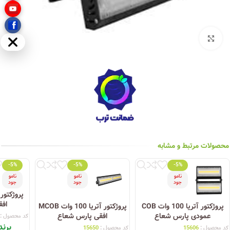
بزرگنمایی تصویر
مخفی
محصولات مرتبط و مشابه
-5%
-5%
-5%
نامو
نامو
نامو
جود
جود
جود
افق
پروژکتور آتریا 100 وات COB
پروژکتور آتریا 100 وات MCOB
عمودی پارس شعاع
افقی پارس شعاع
کد محصول :
برند
کد محصول :
15606
کد محصول :
15650