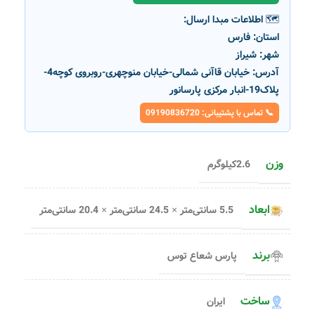
🗺️ اطلاعات مبدا ارسال:
استان:
فارس
شهر:
شیراز
آدرس:
خیابان قاآنی شمالی-خیابان منوچهری-روبروی کوچه4-
پلاک19-انبار مرکزی پارسانور
📞 تماس با پشتیبانی: 09190836720
وزن
2.6کیلوگرم
ابعاد
5.5 سانتی‌متر × 24.5 سانتی‌متر × 20.4 سانتی‌متر
برند
پارس شعاع توس
ساخت
ایران