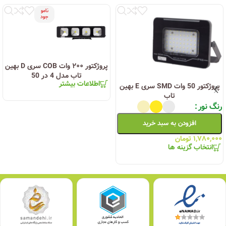
نامو
جود
پروژکتور ۲۰۰ وات COB سری D بهین
تاب مدل 4 در 50
اطلاعات بیشتر
پروژکتور 50 وات SMD سری E بهین
تاب
رنگ نور
افزودن به سبد خرید
۱,۷۸۰,۰۰۰
تومان
انتخاب گزینه ها