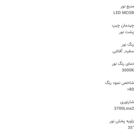
منبع نور
LED MCOB
چیدمان چیپ
پشت نور
رنگ نور
سفید, آفتابی
دمای رنگ نور
3000K
شاخص نمود رنگ
80<
شارنوری
3700Lmx2
زاویه پخش نور
35°