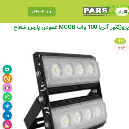
رد کردن به ناوبری
منو
ورود با موبایل
رد کردن به محتوای اصلی
پروژکتور آتریا 100 وات MCOB عمودی پارس شعاع
-5%
ناموجود