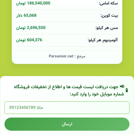
186,540,000 تومان
سکه امامی:
65,068 دلار
بیت کوین:
2,696,550 تومان
مس هر کیلو:
604,376 تومان
آلومینیوم هر کیلو:
مرجع :
Parsanoor.net
📢 جهت دریافت لیست قیمت ها و اطلاع از تخفیفات فروشگاه
شماره موبایل خود را وارد کنید:
ارسال