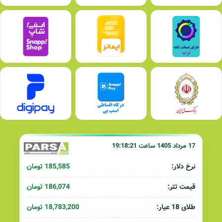
17 مرداد 1405 ساعت 19:18:21
185,585 تومان
نرخ دلار:
186,074 تومان
قیمت تتر:
18,783,200 تومان
طلای 18 عیار: