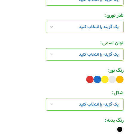
شار نوری
توان اسمی
رنگ نور
شکل
رنگ بدنه