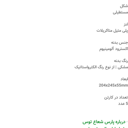
شکل
مستطیلی
لنز
پلی متیل متاکریلات
جنس بدنه
اکسترود آلومینیوم
رنگ بدنه
مشکی | از نوع رنگ الکترواستاتیک
ابعاد
204x245x55mm
تعداد در کارتن
5 عدد
درباره پارس شعاع توس