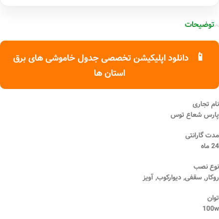
توضیحات
📱
دانلود اپلیکیشن تخصصی جدول خاموشی های برق
استان ها
نام تجاری
پارس شعاع توس
مدت گارانتی
24 ماه
نوع نصب
روکار, سقفی, دیوارکوب, آویز
توان
100w