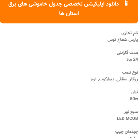
📱
دانلود اپلیکیشن تخصصی جدول خاموشی های برق
استان ها
نام تجاری
پارس شعاع توس
مدت گارانتی
24 ماه
نوع نصب
روکار, سقفی, دیوارکوب, آویز
توان
50w
منبع نور
LED MCOB
چیدمان چیپ