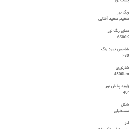
پشت نور
رنگ نور
سفید, سفید آفتابی
دمای رنگ نور
6500K
شاخص نمود رنگ
80<
شارنوری
4500Lm
زاویه پخش نور
40°
شکل
مستطیلی
لنز