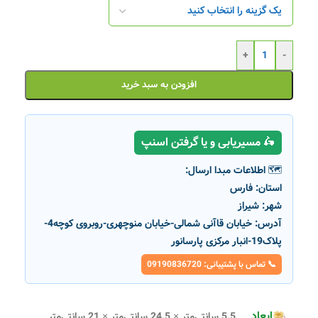
+
-
افزودن به سبد خرید
🛵 مسیریابی و یا گرفتن اسنپ
🗺️ اطلاعات مبدا ارسال:
استان:
فارس
شهر:
شیراز
آدرس:
خیابان قاآنی شمالی-خیابان منوچهری-روبروی کوچه4-
پلاک19-انبار مرکزی پارسانور
📞 تماس با پشتیبانی: 09190836720
ابعاد
5.5 سانتی‌متر × 24.5 سانتی‌متر × 21 سانتی‌متر