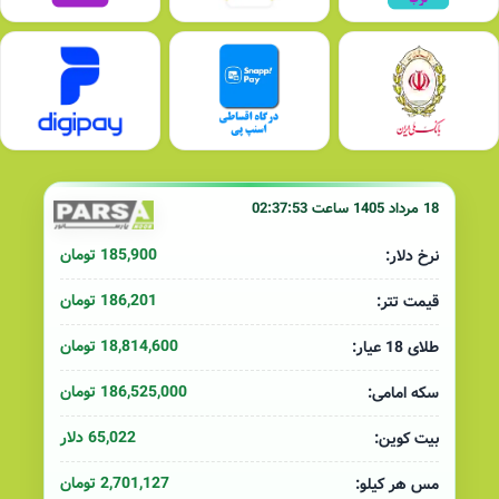
18 مرداد 1405 ساعت 02:37:53
185,900 تومان
نرخ دلار:
186,201 تومان
قیمت تتر:
18,814,600 تومان
طلای 18 عیار:
186,525,000 تومان
سکه امامی:
65,022 دلار
بیت کوین:
2,701,127 تومان
مس هر کیلو: