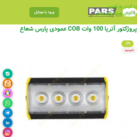
رد کردن به ناوبری
منو
ورود با موبایل
رد کردن به محتوای اصلی
پروژکتور آتریا 100 وات COB عمودی پارس شعاع
-5%
ناموجود