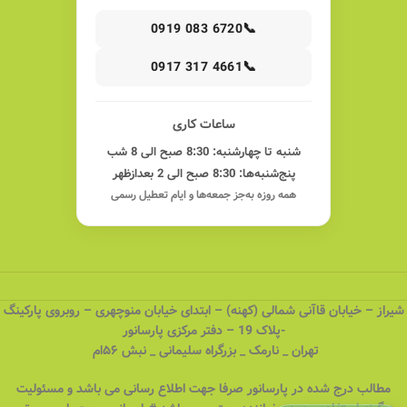
📞
0919 083 6720
📞
0917 317 4661
ساعات کاری
شنبه تا چهارشنبه: 8:30 صبح الی 8 شب
پنج‌شنبه‌ها: 8:30 صبح الی 2 بعدازظهر
همه روزه به‌جز جمعه‌ها و ایام تعطیل رسمی
شیراز – خیابان قاآنی شمالی (کهنه) – ابتدای خیابان منوچهری – روبروی پارکینگ
-پلاک 19 – دفتر مرکزی پارسانور
تهران _ نارمک _ بزرگراه سلیمانی _ نبش ۵۶ام
مطالب درج شده در پارسانور صرفا جهت اطلاع رسانی می باشد و مسئولیت