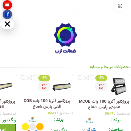
بزرگنمایی تصویر
مخفی
محصولات مرتبط و مشابه
-5%
-5%
نامو
نامو
جود
جود
پروژکتور آتریا 100 وات COB
پروژکتور آتریا 100 وات MCOB
افقی پارس شعاع
عمودی پارس شعاع
افق
کد محصول :
15611
کد محصول :
15647
کد محصول :
برند
برند
رنگ نور
ساخت
رنگ نور
افزو