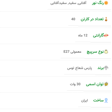
رنگ نور
آفتابی
,
سفید
,
سفیدآفتابی
شعاع
شعاع
رنگ نور
کد محصول :
15122
رنگ نور
افزودن به سبد خری
تعداد در کارتن
40
افزودن به سبد خرید
۹۶۰,۰۰۰
توم
۱,۰۱۰,۰۰۰
تومان
انتخاب گزینه ها
۳۶۲,۰۰۰
تومان
۳۸۱,۰۰۰
تومان
انتخاب گزینه ها
گارانتی
12 ماه
نوع سرپیچ
معمولی E27
برند
پارس شعاع توس
توان اسمی
30 وات
ساخت
ایران