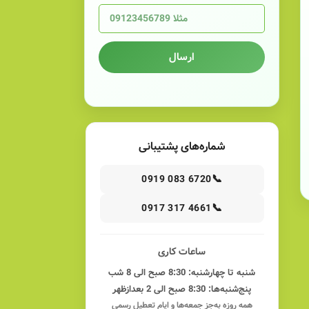
ارسال
شماره‌های پشتیبانی
📞
0919 083 6720
📞
0917 317 4661
ساعات کاری
شنبه تا چهارشنبه: 8:30 صبح الی 8 شب
پنج‌شنبه‌ها: 8:30 صبح الی 2 بعدازظهر
همه روزه به‌جز جمعه‌ها و ایام تعطیل رسمی