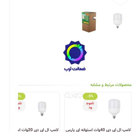
چراغ خیابانی
چراغ محوطه
چراغ سقفی (هالوژن)
چراغ تونلی-آسانسوری
چراغ جت لایت
چراغ چشمی (پارکتی)
محصولات مرتبط و مشابه
-5%
-5%
ناموج
ناموج
ود
ود
لامپ ال ای دی 40وات استوانه ای پارس
لامپ ال ای دی 20وات استوانه ا