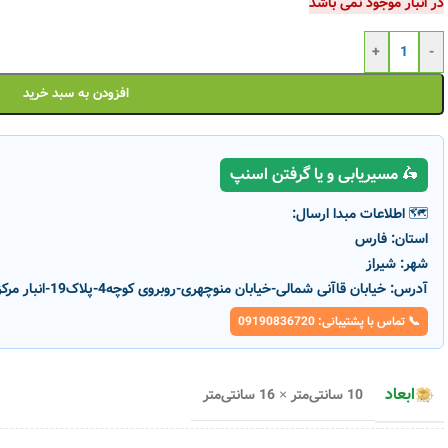
در انبار موجود نمی باشد
+
-
افزودن به سبد خرید
🛵 مسیریابی و یا گرفتن اسنپ
🗺️ اطلاعات مبدا ارسال:
استان:
فارس
شهر:
شیراز
آدرس:
خیابان قاآنی شمالی-خیابان منوچهری-روبروی کوچه4-پلاک19-انبار مرکزی پارسانور
📞 تماس با پشتیبانی: 09190836720
-5%
-5%
ناموج
ناموج
ود
ود
ابعاد
10 سانتی‌متر × 16 سانتی‌متر
ی پارس
لامپ ال ای دی 25 وات استوانه ای پارس
لامپ ال ای دی 50