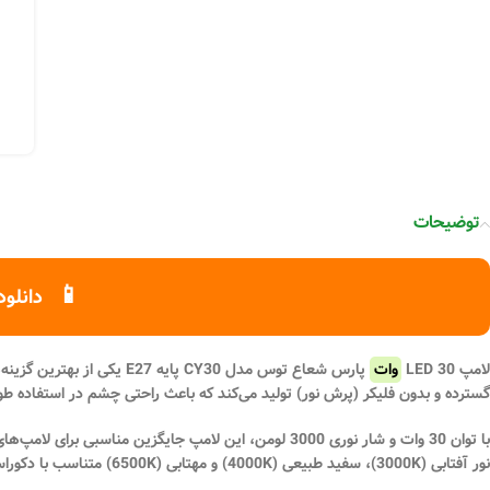
توضیحات
📱
دانلود
لامپ LED 30
وات
پارس شعاع توس مدل CY30 پایه E27
یکی از بهترین گزینه‌
گسترده و بدون فلیکر (پرش نور) تولید می‌کند که باعث راحتی چشم در استفاده طو
با
توان 30 وات
و شار نوری 3000 لومن، این لامپ جایگزین مناسبی برای لامپ‌های پرمصرف قدیمی است و با پایه استاندارد
نور
آفتابی (3000K)
،
سفید طبیعی (4000K)
و
مهتابی (6500K)
متناسب با دکوراس