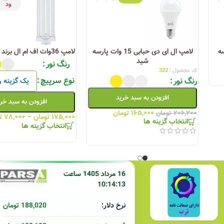
ود
سه
لامپ ال ای دی حبابی 15 وات پارسه
لامپ 36وات اف ام ال برند زمان نور
شید
رنگ نور
کد محصول :
322
نوع سرپیچ
رنگ نور
صرف، پرنور و بادوام را با قیمتی مناسب دریافت خواهید کرد.
افزودن به سبد خرید
افزودن به سبد خر
۱۶۵,۰۰۰
تومان
۲۰۶,۲۰۰
تومان
۱۷۵,۰۰۰
تومان
–
۷۸,۰۰۰
ت
انتخاب گزینه ها
انتخاب گزینه ها
16 مرداد 1405 ساعت
10:14:13
188,020 تومان
نرخ دلار: