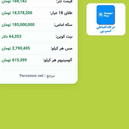
188,182 تومان
قیمت تتر:
18,578,200 تومان
طلای 18 عیار:
185,000,000 تومان
سکه امامی:
64,353 دلار
بیت کوین:
2,790,405 تومان
مس هر کیلو:
615,399 تومان
آلومینیوم هر کیلو:
مرجع :
Parsanoor.net