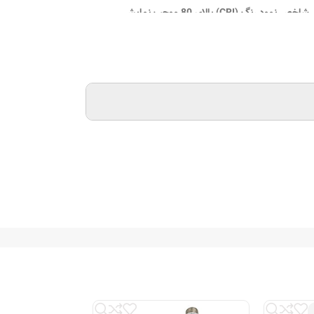
آن با زاویه پخش نور بیش از 120 درجه، پوشش نوری کامل را تضمین می‌کند. شاخص نمود رنگ (CRI) بالای 80 موجب نمایش