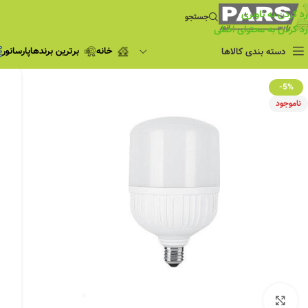
رد کردن به ناوبری
جستجو
رد کردن به محتوای اصلی
خانه
برترین برندها
پارسانور
دسته بندی کالاها
فروش ویژه
-5%
چراغ مطالعه
ناموجود
فروش ویژه
چراغ اضطراری و
شارژی
لامپ
ریسه شلنگی و لاین نوری
پروژکتور و نورافکن
چراغ
چراغ خطی
چراغ توکار
چراغ آویز
بزرگنمایی تصویر
چراغ استادیومی