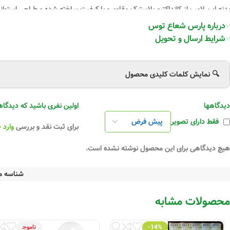
بدنه این لامپ از
کانداکتیو پلاستیک
مقاوم و با کیفیت ساخته شده و طراحی
استوانه
واقعی‌تر رنگ‌ها می‌شود.
درباره پارس شعاع توس
شرایط ارسال و تحویل
ویژگی‌ها:
توان: 30 وات
🔍 نمایش کلمات کلیدی محصول
پایه: E27
دیدگاهها
اولین نفری باشید که دیدگاهی را ارسال 
منبع نور: LED SMD (چیدمان پشت نور)
فقط دارای تصویر
برای ثبت نقد و بررسی
وارد 
رنگ نور: آفتابی، سفید، سفید طبیعی
هیچ دیدگاهی برای این محصول نوشته نشده است.
دمای رنگ نور: 3000K، 4000K، 6500K
شار نوری: 3000 لومن
شناسه 
زاویه پخش نور: >120°
محصولات مشابه
فاقد فلیکر
-14%
ناموج