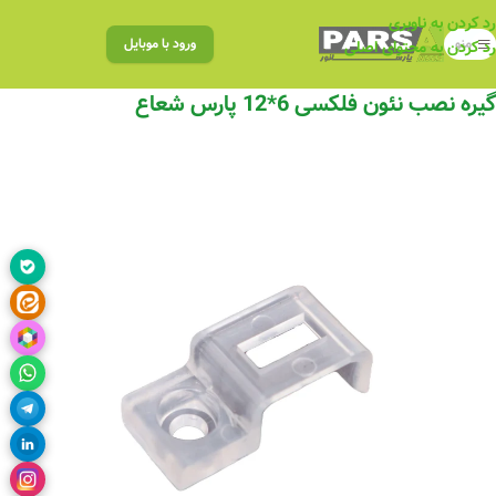
رد کردن به ناوبری
منو
ورود با موبایل
رد کردن به محتوای اصلی
گیره نصب نئون فلکسی 6*12 پارس شعاع