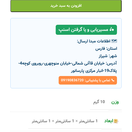
افزودن به سبد خرید
🛵 مسیریابی و یا گرفتن اسنپ
🗺️ اطلاعات مبدا ارسال:
استان:
فارس
شهر:
شیراز
آدرس:
خیابان قاآنی شمالی-خیابان منوچهری-روبروی کوچه4-
پلاک19-انبار مرکزی پارسانور
📞 تماس با پشتیبانی: 09190836720
وزن
10 گرم
ابعاد
1 سانتی‌متر × 1 سانتی‌متر × 1 سانتی‌متر