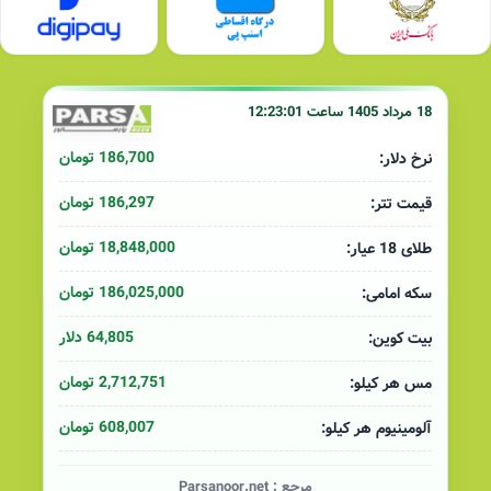
18 مرداد 1405 ساعت 12:23:01
186,700 تومان
نرخ دلار:
186,297 تومان
قیمت تتر:
18,848,000 تومان
طلای 18 عیار:
186,025,000 تومان
سکه امامی:
64,805 دلار
بیت کوین:
2,712,751 تومان
مس هر کیلو:
608,007 تومان
آلومینیوم هر کیلو:
مرجع :
Parsanoor.net