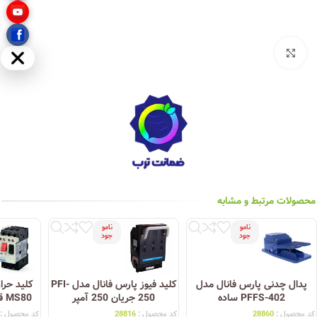
بزرگنمایی تصویر
مخفی
محصولات مرتبط و مشابه
نامو
نامو
جود
جود
پدال چدنی پارس فانال مدل
کلید فیوز پارس فانال مدل PFI-
کلید حرا
PFFS-402 ساده
250 جریان 250 آمپر
MS80 قطع و وصل با شاسی
کد محصول :
28860
کد محصول :
28816
کد محصول :