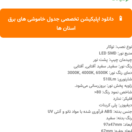
📱
دانلود اپلیکیشن تخصصی جدول خاموشی های برق
استان ها
نوع نصب: توکار
منبع نور: LED SMD
چیدمان چیپ: پشت نور
رنگ نور: سفید, سفید آفتابی, آفتابی
دمای رنگ نور: 3000K, 4000K, 6500K
شارنوری: 510Lm
زاویه پخش نور: بروزرسانی می‌شود.
شاخص نمود رنگ: 80<
فلیکر: ندارد
دیفیوزر: پلی کربنات
جنس بدنه: ABS فرآوری شده با مواد نانو و آنتی UV
رنگ بدنه: سفید
ابعاد: 97x47mm
ابعاد حفره: 67mm