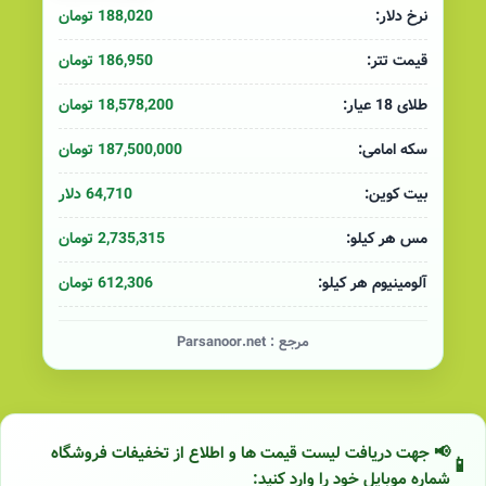
188,020 تومان
نرخ دلار:
186,950 تومان
قیمت تتر:
18,578,200 تومان
طلای 18 عیار:
187,500,000 تومان
سکه امامی:
64,710 دلار
بیت کوین:
2,735,315 تومان
مس هر کیلو:
612,306 تومان
آلومینیوم هر کیلو:
مرجع :
Parsanoor.net
📢 جهت دریافت لیست قیمت ها و اطلاع از تخفیفات فروشگاه
شماره موبایل خود را وارد کنید: