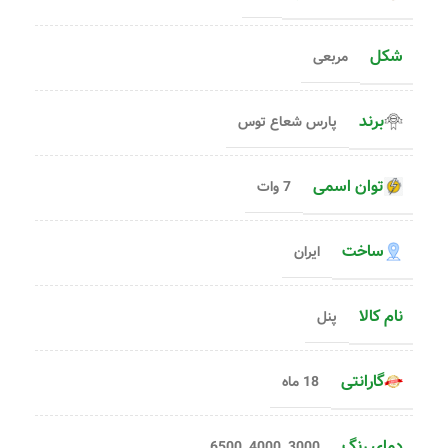
شکل
مربعی
برند
پارس شعاع توس
توان اسمی
7 وات
ساخت
ایران
نام کالا
پنل
گارانتی
18 ماه
دمای رنگ
6500
,
4000
,
3000