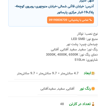
شهر:
شیراز
آدرس:
خیابان قاآنی شمالی-خیابان منوچهری-روبروی کوچه4-
پلاک19-انبار مرکزی پارسانور
📞 تماس با پشتیبانی: 09190836720
نوع نصب: توکار
منبع نور: LED SMD
چیدمان چیپ: پشت نور
رنگ نور: سفید, سفید آفتابی, آفتابی
دمای رنگ نور: 3000K, 4000K, 6500K
شارنوری: 510Lm
ابعاد
4.7 سانتی‌متر × 9.7 سانتی‌متر × 9.7 سانتی‌متر
رنگ نور
آفتابی
,
سفید
,
سفیدآفتابی
تعداد در کارتن
48