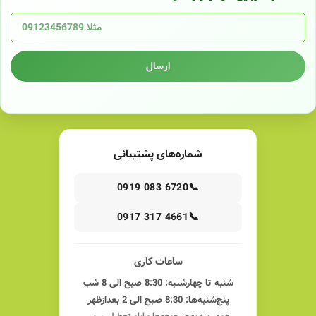
ارسال
شماره‌های پشتیبانی
📞
0919 083 6720
📞
0917 317 4661
ساعات کاری
شنبه تا چهارشنبه: 8:30 صبح الی 8 شب
پنج‌شنبه‌ها: 8:30 صبح الی 2 بعدازظهر