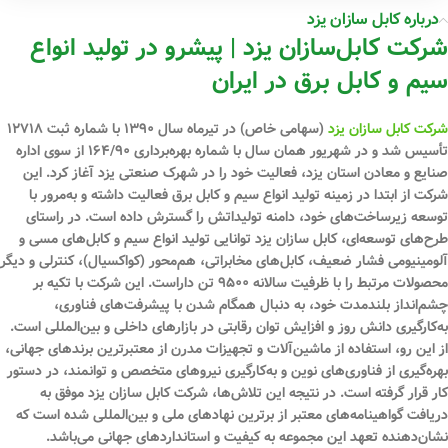
درباره کابل سازان یزد
شرکت کابل‌سازان یزد | پیشرو در تولید انواع
سیم و کابل برق در ایران
شرکت کابل سازان یزد
(سهامی خاص) در تیرماه سال ۱۳۹۰ با شماره ثبت ۱۲۷۱۸
تأسیس شد و در شهریور همان سال با شماره بهره‌برداری ۱۶۴/۹۰ از سوی اداره
صنایع و معادن استان یزد، فعالیت خود را در شهرک صنعتی یزد آغاز کرد. این
شرکت از ابتدا در زمینه تولید انواع سیم و کابل برق فعالیت داشته و به‌مرور با
توسعه زیرساخت‌های خود، دامنه تولیداتش را گسترش داده است. در راستای
طرح‌های توسعه‌ای، کابل سازان یزد توانایی تولید انواع سیم و کابل‌های مسی و
آلومینیومی فشار ضعیف، کابل‌های مخابراتی، هم‌محور (کواکسیال)، کنترلی و دیگر
محصولات مرتبط را با ظرفیت سالانه ۹۵۰۰ تن داراست. این شرکت با تکیه بر
چشم‌انداز بلندمدت خود، به دنبال همگام شدن با پیشرفت‌های فناوری،
به‌کارگیری دانش روز و افزایش توان رقابتی در بازارهای داخلی و بین‌المللی است.
از این رو، استفاده از ماشین‌آلات و تجهیزات مدرن از معتبرترین برندهای جهانی،
بهره‌گیری از فناوری‌های نوین و به‌کارگیری نیروهای متخصص و توانمند، در دستور
کار قرار گرفته است. در نتیجه این تلاش‌ها، شرکت کابل سازان یزد موفق به
دریافت گواهینامه‌های معتبر از برترین نهادهای ملی و بین‌المللی شده است که
نشان‌دهنده تعهد این مجموعه به کیفیت و استانداردهای جهانی می‌باشد.