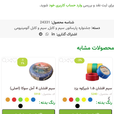
برای ثبت نقد و بررسی
وارد حساب کاربری خود
شوید.
شناسه محصول:
24331
دسته:
جشنواره پارسانور
,
سیم و کابل
,
سیم و کابل آلومینیومی
اشتراک گذاری:
محصولات مشابه
-1
-3%
1%
سیم افشان ۱.۵ شیرکوه یزد
سیم افشان 4 آمل سوکا (اصلی)
کد محصول :
5240
کد محصول :
5918
رنگ بدنه
رنگ بدنه