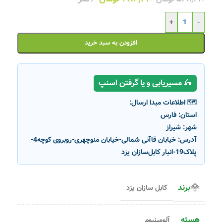
+
-
افزودن به سبد خرید
🛵 مسیریابی و یا گرفتن اسنپ
🗺️ اطلاعات مبدا ارسال:
استان:
فارس
شهر:
شیراز
آدرس:
خیابان قاآنی شمالی-خیابان منوچهری-روبروی کوچه4-
پلاک19-انبار کابل‌سازان یزد
برند
کابل سازان یزد
هسته
آلومینیوم