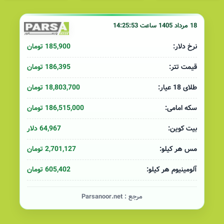
18 مرداد 1405 ساعت 14:25:53
185,900 تومان
نرخ دلار:
186,395 تومان
قیمت تتر:
18,803,700 تومان
طلای 18 عیار:
186,515,000 تومان
سکه امامی:
64,967 دلار
بیت کوین:
2,701,127 تومان
مس هر کیلو:
605,402 تومان
آلومینیوم هر کیلو:
مرجع :
Parsanoor.net