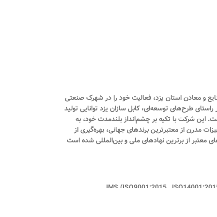
 ثبت ۱۲۷۱۸ تأسیس شد و در شهریور همان سال با شماره بهره‌برداری ۱۶۴/۹۰ از سوی اداره صنایع و معادن استان یزد، فعالیت خود را در شهرک صنعتی
راستای طرح‌های توسعه‌ای، کابل سازان یزد توانایی تولید
مینیومی فشار ضعیف، کابل‌های مخابراتی، هم‌محور (کواکسیال)، کنترلی و دیگر محصولات مرتبط را با ظرفیت سالانه ۹۵۰۰ تن داراست. این شرکت با تکیه بر چشم‌انداز بلندمدت خود، به
یزات مدرن از معتبرترین برندهای جهانی، بهره‌گیری از
ای معتبر از برترین نهادهای ملی و بین‌المللی شده است
برد استاندارد اجباری ( ISIRI 607-3 , ISIRI 607-5 , ISIRI 3569-1 ) گواهینامه تایید توانیر گواهی نامه صنعت سبز گواهینامه سیستم مدیریت یكپارچه IMS (ISO9001:2015 , ISO14001:2015 ,