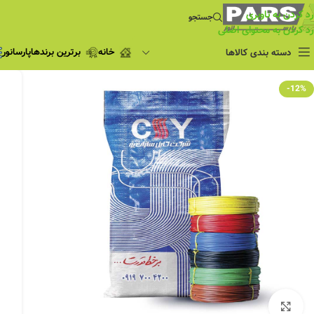
رد کردن به ناوبری
جستجو
رد کردن به محتوای اصلی
خانه
برترین برندها
پارسانور
دسته بندی کالاها
فروش ویژه
-12%
چراغ مطالعه
فروش ویژه
چراغ اضطراری و
شارژی
لامپ
ریسه شلنگی و لاین نوری
پروژکتور و نورافکن
چراغ
چراغ خطی
چراغ توکار
چراغ آویز
بزرگنمایی تصویر
چراغ استادیومی