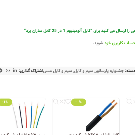
له:
 می کنید برای “کابل آلومینیوم 1 در 25 کابل سازان یزد”
حساب کاربری خود
شوید.
سته:
جشنواره پارسانور
,
سیم و کابل
,
سیم و کابل مسی
اشتراک گذاری:
-1%
-1%
کشور قابل خرید است. همچنین برخی فروشگاه‌های معتبر آنلاین، از جمله فروشگ
وری روز
توانسته به یکی از ستون‌های اصلی صنعت سیم و کابل ایران تبدیل شود. ا
کابل افشان ۲.۵*۲ شیرکوه یزد
سیم ۰.۷۵ افشان شیرکوه یزد