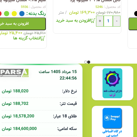
دانلود کاتالوگ سیم و کابل یزد
کد محصول :
5246
کد محصول :
5936
۱۶۹,۳۰۰
تومان
متر
۱۷۰,۹۸۰
تومان
رنگ بدنه
دانلود تاییدیه های سیم وکابل یزد
افزودن به سبد خرید
+
-
افزودن به سبد خر
۲۵,۴۰۰
تومان
۲۵,۶۱۰
تومان
انتخاب گزینه ها
لیست قیمت کابلسازان یزد 9 دی ماه 1404
لیست قیمت کابل‌سا
 1403
15 مرداد 1405 ساعت
22:44:56
188,020 تومان
نرخ دلار:
188,702 تومان
قیمت تتر:
18,578,200 تومان
طلای 18 عیار:
184,600,000 تومان
سکه امامی: