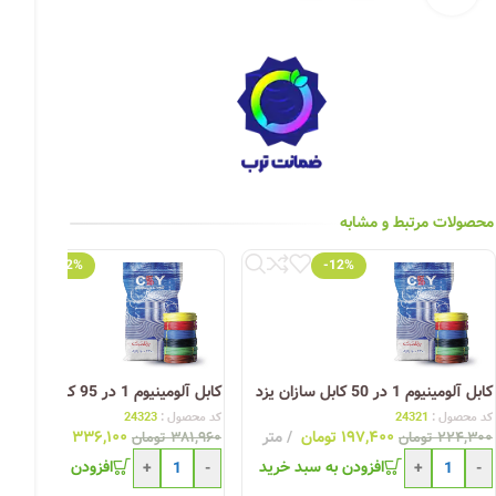
چراغ خیابانی
چراغ محوطه
چراغ سقفی (هالوژن)
چراغ تونلی-آسانسوری
چراغ جت لایت
محصولات مرتبط و مشابه
چراغ چشمی (پارکتی)
-12%
-12%
کابل آلومینیوم 1 در 50 کابل سازان یزد
کابل آلومینیوم 1 در 95 کابل سازان یزد
کد محصول :
24321
کد محصول :
24323
۱۹۷,۴۰۰
تومان
متر
۳۳۶,۱۰۰
تومان
مت
۲۲۴,۳۰۰
تومان
۳۸۱,۹۶۰
تومان
افزودن به سبد خرید
افزودن به سبد خری
+
-
+
-