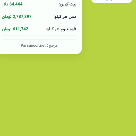
64,444 دلار
بیت کوین:
2,787,397 تومان
مس هر کیلو:
611,742 تومان
آلومینیوم هر کیلو:
مرجع :
Parsanoor.net