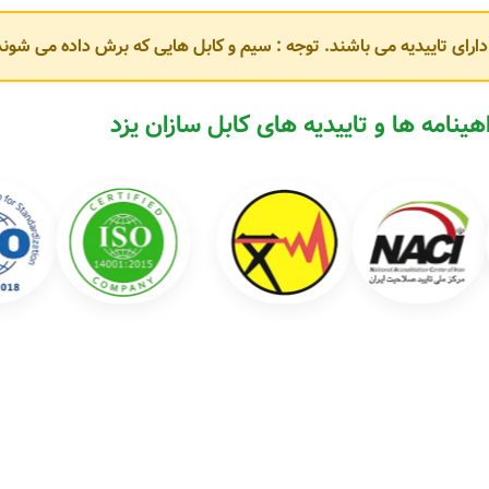
و دارای تاییدیه می باشند. توجه : سیم و کابل هایی که برش داده می ش
مطابق با استانداردهای
ISIRI، IEC و VDE
هستند. برخی از محصولات پرکاربرد این 
هینامه ها و تاییدیه های کابل سازان یزد