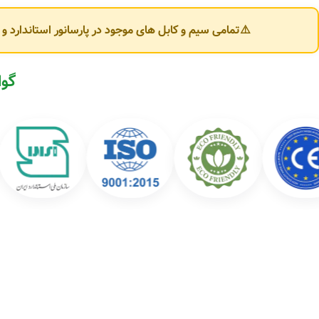
تنوع محصولات کابل‌سازان یزد
⚠️تمامی سیم و کابل های موجود در پارسانور استاندارد 
شرکت کابل‌سازان یزد محصولات متنوعی در حوزه سیم و کابل برق تولید می‌کند که 
🔌 انواع سیم برق:
گوا
سیم افشان (Flexible Wire)
سیم مفتولی (NYA)
سیم ارت (Earth Wire)
سیم دو رشته و سه رشته ساختمانی
⚡ انواع کابل برق:
کابل افشان سبک و قدرت
کابل مفتولی NYY و NYM
کابل کولری و کابل تخت
کابل آلومینیومی (خودنگهدار و زمینی)
کابل فرمان و ابزار دقیق (Control Cable)
کابل فشار ضعیف (LV) و فشار متوسط (MV)
کاربردهای محصولات کابل‌سازان یزد