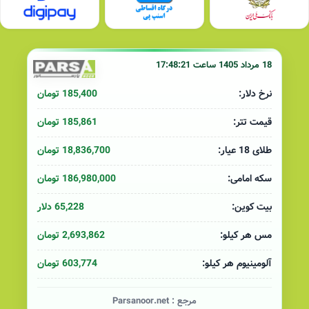
18 مرداد 1405 ساعت 17:48:21
185,400 تومان
نرخ دلار:
185,861 تومان
قیمت تتر:
18,836,700 تومان
طلای 18 عیار:
186,980,000 تومان
سکه امامی:
65,228 دلار
بیت کوین:
2,693,862 تومان
مس هر کیلو:
603,774 تومان
آلومینیوم هر کیلو:
مرجع :
Parsanoor.net