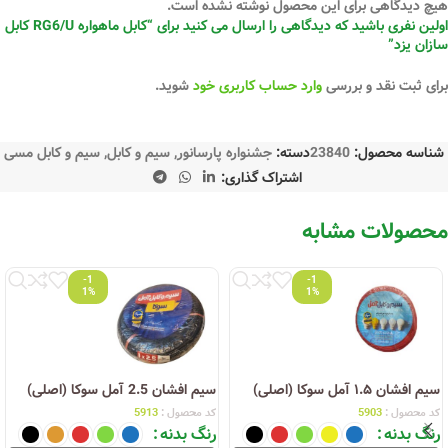
هیچ دیدگاهی برای این محصول نوشته نشده است.
اولین نفری باشید که دیدگاهی را ارسال می کنید برای “کابل ماهواره RG6/U کابل
سازان یزد”
برای ثبت نقد و بررسی
وارد حساب کاربری خود
شوید.
شناسه محصول:
23840
دسته:
جشنواره پارسانور
,
سیم و کابل
,
سیم و کابل مسی
اشتراک گذاری:
محصولات مشابه
-1
-1
1%
1%
سیم افشان ۱.۵ آمل سوکا (اصلی)
سیم افشان 2.5 آمل سوکا (اصلی)
کد محصول :
5903
کد محصول :
5913
رنگ بدنه
رنگ بدنه