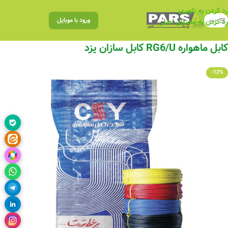
رد کردن به ناوبری
منو
ورود با موبایل
رد کردن به محتوای اصلی
کابل ماهواره RG6/U کابل سازان یزد
-12%