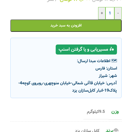
+
-
افزودن به سبد خرید
🛵 مسیریابی و یا گرفتن اسنپ
🗺️ اطلاعات مبدا ارسال:
استان:
فارس
شهر:
شیراز
آدرس:
خیابان قاآنی شمالی-خیابان منوچهری-روبروی کوچه4-
پلاک19-انبار کابل‌سازان یزد
وزن
9.5کیلوگرم
برند
کابل سازان یزد