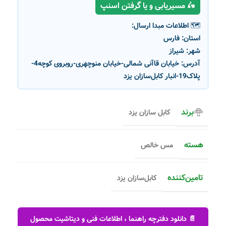
🛵 مسیریابی و یا گرفتن اسنپ
🗺️ اطلاعات مبدا ارسال:
استان:
فارس
شهر:
شیراز
آدرس:
خیابان قاآنی شمالی-خیابان منوچهری-روبروی کوچه4-
پلاک19-انبار کابل‌سازان یزد
برند
کابل سازان یزد
هسته
مس خالص
تامین‌کننده
کابل‌سازان یزد
📄 دانلود دفترچه راهنما ، اطلاعات فنی و دیتاشیت محصول