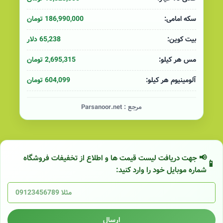
186,990,000 تومان
سکه امامی:
65,238 دلار
بیت کوین:
2,695,315 تومان
مس هر کیلو:
604,099 تومان
آلومینیوم هر کیلو:
مرجع :
Parsanoor.net
📢 جهت دریافت لیست قیمت ها و اطلاع از تخفیفات فروشگاه
شماره موبایل خود را وارد کنید:
ارسال