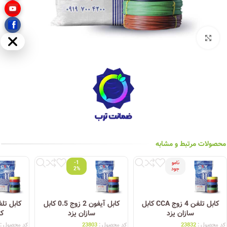
بزرگنمایی تصویر
مخفی
محصولات مرتبط و مشابه
نامو
-1
جود
2%
کابل تلفن 4 زوج CCA کابل
کابل آیفون 2 زوج 0.5 کابل
سازان یزد
سازان یزد
کا
کد محصول :
23832
کد محصول :
23803
کد محصول :