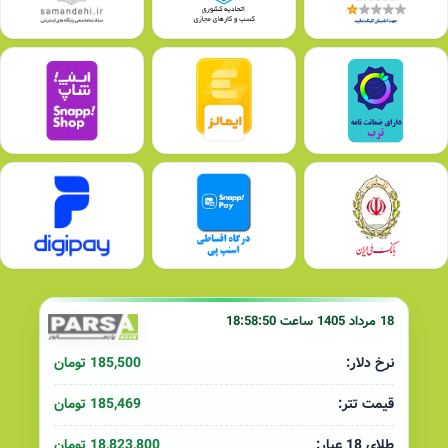
18 مرداد 1405 ساعت 18:58:50
185,500 تومان
نرخ دلار:
185,469 تومان
قیمت تتر:
18,823,800 تومان
طلای 18 عیار: