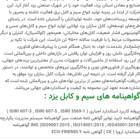
صنایع و معادن استان یزد، فعالیت خود را در شهرک صنعتی یزد آغاز کرد. این
شرکت از ابتدا در زمینه تولید انواع سیم و کابل برق فعالیت داشته و به‌مرور با
توسعه زیرساخت‌های خود، دامنه تولیداتش را گسترش داده است. در راستای
طرح‌های توسعه‌ای، کابل سازان یزد توانایی تولید انواع سیم و کابل‌های مسی و
آلومینیومی فشار ضعیف، کابل‌های مخابراتی، هم‌محور (کواکسیال)، کنترلی و دیگر
محصولات مرتبط را با ظرفیت سالانه ۹۵۰۰ تن داراست. این شرکت با تکیه بر
چشم‌انداز بلندمدت خود، به دنبال همگام شدن با پیشرفت‌های فناوری،
به‌کارگیری دانش روز و افزایش توان رقابتی در بازارهای داخلی و بین‌المللی است.
از این رو، استفاده از ماشین‌آلات و تجهیزات مدرن از معتبرترین برندهای جهانی،
بهره‌گیری از فناوری‌های نوین و به‌کارگیری نیروهای متخصص و توانمند، در دستور
کار قرار گرفته است. در نتیجه این تلاش‌ها، شرکت کابل سازان یزد موفق به
دریافت گواهینامه‌های معتبر از برترین نهادهای ملی و بین‌المللی شده است که
نشان‌دهنده تعهد این مجموعه به کیفیت و استانداردهای جهانی می‌باشد.
گواهینامه های سیم و کابل یزد :
پروانه کاربرد استاندارد اجباری ( ISIRI 607-3 , ISIRI 607-5 , ISIRI 3569-1 )
گواهینامه تایید توانیر گواهی نامه صنعت سبز گواهینامه سیستم مدیریت یكپارچه
IMS (ISO9001:2015 , ISO14001:2015 , ISO45001:2018) گواهینامه
استاندارد اروپا ( CE ) گواهی نامه ECO-FRIENDLY