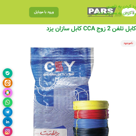
رد کردن به ناوبری
منو
ورود با موبایل
رد کردن به محتوای اصلی
کابل تلفن 2 زوج CCA کابل سازان یزد
ناموجود