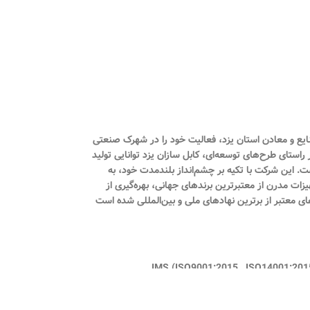
 ثبت ۱۲۷۱۸ تأسیس شد و در شهریور همان سال با شماره بهره‌برداری ۱۶۴/۹۰ از سوی اداره صنایع و معادن استان یزد، فعالیت خود را در شهرک صنعتی
راستای طرح‌های توسعه‌ای، کابل سازان یزد توانایی تولید
مینیومی فشار ضعیف، کابل‌های مخابراتی، هم‌محور (کواکسیال)، کنترلی و دیگر محصولات مرتبط را با ظرفیت سالانه ۹۵۰۰ تن داراست. این شرکت با تکیه بر چشم‌انداز بلندمدت خود، به
یزات مدرن از معتبرترین برندهای جهانی، بهره‌گیری از
ای معتبر از برترین نهادهای ملی و بین‌المللی شده است
برد استاندارد اجباری ( ISIRI 607-3 , ISIRI 607-5 , ISIRI 3569-1 ) گواهینامه تایید توانیر گواهی نامه صنعت سبز گواهینامه سیستم مدیریت یكپارچه IMS (ISO9001:2015 , ISO14001:2015 ,