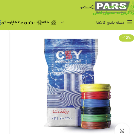
رد کردن به ناوبری
جستجو
رد کردن به محتوای اصلی
خانه
برترین برندها
پارسانور
دسته بندی کالاها
فروش ویژه
-12%
چراغ مطالعه
فروش ویژه
چراغ اضطراری و
شارژی
لامپ
ریسه شلنگی و لاین نوری
پروژکتور و نورافکن
چراغ
چراغ خطی
چراغ توکار
چراغ آویز
بزرگنمایی تصویر
چراغ استادیومی