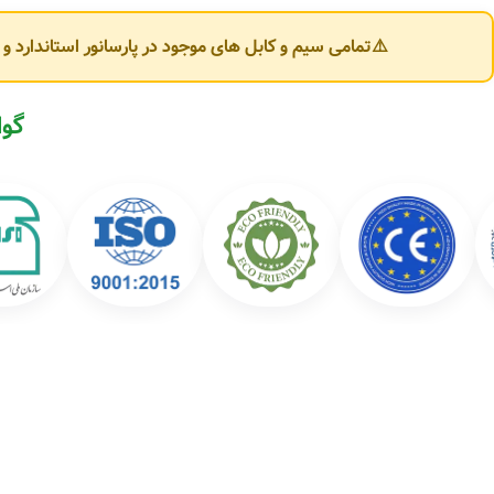
تنوع محصولات کابل‌سازان یزد
⚠️تمامی سیم و کابل های موجود در پارسانور استاندارد 
شرکت کابل‌سازان یزد محصولات متنوعی در حوزه سیم و کابل برق تولید می‌کند که 
🔌 انواع سیم برق:
گوا
سیم افشان (Flexible Wire)
سیم مفتولی (NYA)
سیم ارت (Earth Wire)
سیم دو رشته و سه رشته ساختمانی
⚡ انواع کابل برق:
کابل افشان سبک و قدرت
کابل مفتولی NYY و NYM
کابل کولری و کابل تخت
کابل آلومینیومی (خودنگهدار و زمینی)
کابل فرمان و ابزار دقیق (Control Cable)
کابل فشار ضعیف (LV) و فشار متوسط (MV)
کاربردهای محصولات کابل‌سازان یزد