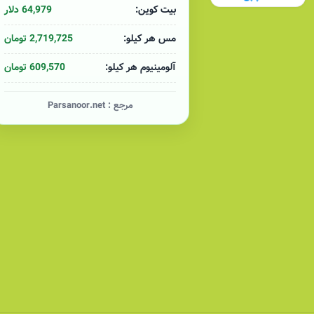
64,979 دلار
بیت کوین:
2,719,725 تومان
مس هر کیلو:
609,570 تومان
آلومینیوم هر کیلو:
مرجع :
Parsanoor.net