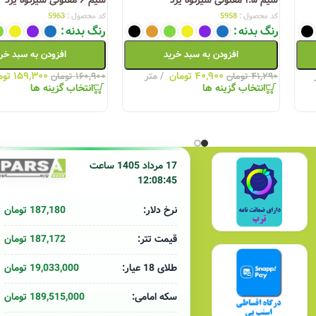
دانلود کاتالوگ سیم و کابل یزد
کد محصول :
5958
کد محصول :
5963
رنگ بدنه
رنگ بدنه
دانلود تاییدیه های سیم وکابل یزد
افزودن به سبد خرید
افزودن به سبد خر
۴۰,۹۰۰
تومان
متر
۱۵۹,۳۰۰
توم
۴۱,۲۹۰
تومان
۱۶۰,۹۰۰
تومان
انتخاب گزینه ها
انتخاب گزینه ها
لیست قیمت کابلسازان یزد 9 دی ماه 1404
لیست قیمت کابل‌سا
 1403
17 مرداد 1405 ساعت
12:08:45
187,180 تومان
نرخ دلار:
187,172 تومان
قیمت تتر:
19,033,000 تومان
طلای 18 عیار:
189,515,000 تومان
سکه امامی: