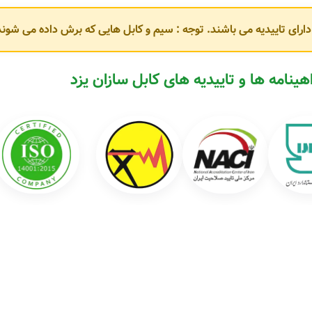
و دارای تاییدیه می باشند. توجه : سیم و کابل هایی که برش داده می ش
مطابق با استانداردهای
ISIRI، IEC و VDE
هستند. برخی از محصولات پرکاربرد این 
هینامه ها و تاییدیه های کابل سازان یزد