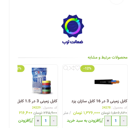
چراغ خیابانی
چراغ محوطه
چراغ سقفی (هالوژن)
چراغ تونلی-آسانسوری
چراغ جت لایت
محصولات مرتبط و مشابه
چراغ چشمی (پارکتی)
-12%
-12%
کابل زمینی 3 در 16 کابل سازان یزد
کابل زمینی 3 در 1.5 کابل سازان یزد
کد محصول :
24278
کد محصول :
24229
۱,۳۲۶,۰۰۰
تومان
متر
۲۱۶,۴۰۰
تومان
متر
۱,۵۰۶,۸۲۰
تومان
۲۴۵,۹۰۰
تومان
افزودن به سبد خرید
افزودن به سبد خری
+
-
+
-