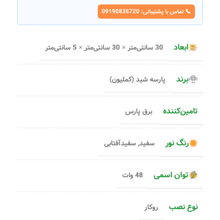
📞 تماس با پشتیبانی: 09190836720
ابعاد
30 سانتی‌متر × 30 سانتی‌متر × 5 سانتی‌متر
برند
پارسه شید (کملیون)
تامین‌کننده
برق پارس
رنگ نور
سفید
,
سفیدآفتابی
توان اسمی
48 وات
نوع نصب
روکار