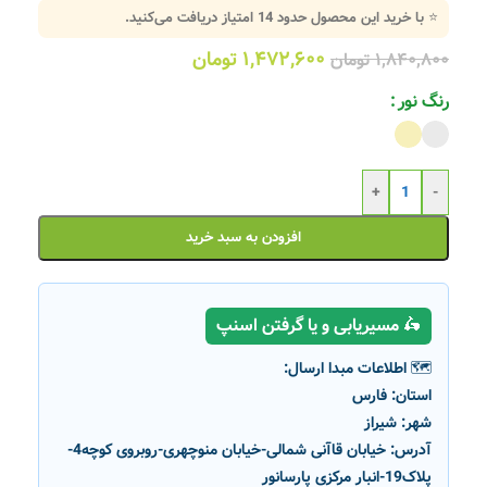
⭐ با خرید این محصول حدود
14
امتیاز دریافت می‌کنید.
۱,۴۷۲,۶۰۰
تومان
۱,۸۴۰,۸۰۰
تومان
رنگ نور
+
-
افزودن به سبد خرید
🛵 مسیریابی و یا گرفتن اسنپ
🗺️ اطلاعات مبدا ارسال:
استان:
فارس
شهر:
شیراز
آدرس:
خیابان قاآنی شمالی-خیابان منوچهری-روبروی کوچه4-
پلاک19-انبار مرکزی پارسانور