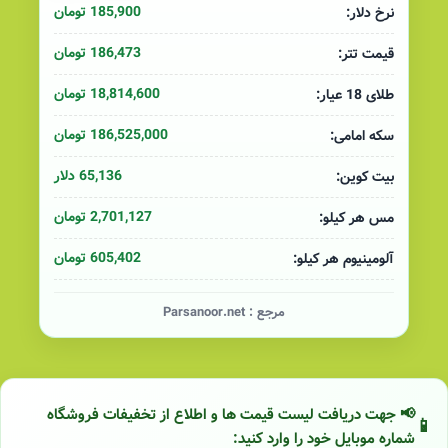
185,900 تومان
نرخ دلار:
186,473 تومان
قیمت تتر:
18,814,600 تومان
طلای 18 عیار:
186,525,000 تومان
سکه امامی:
65,136 دلار
بیت کوین:
2,701,127 تومان
مس هر کیلو:
605,402 تومان
آلومینیوم هر کیلو:
مرجع :
Parsanoor.net
📢 جهت دریافت لیست قیمت ها و اطلاع از تخفیفات فروشگاه
شماره موبایل خود را وارد کنید: