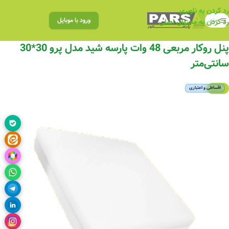
رد کردن به ناوبری
منو
ورود با موبایل
رد کردن به محتوای اصلی
پنل روکار مربعی 48 وات پارسه شید مدل پرو 30*30
سانتی‌متر
-20%
اقساطی و اعتباری