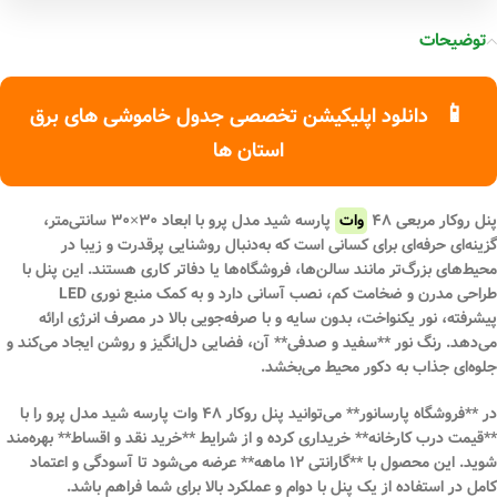
توضیحات
📱
دانلود اپلیکیشن تخصصی جدول خاموشی های برق
استان ها
پنل روکار مربعی ۴۸
وات
پارسه شید مدل پرو با ابعاد ۳۰×۳۰ سانتی‌متر،
گزینه‌ای حرفه‌ای برای کسانی است که به‌دنبال روشنایی پرقدرت و زیبا در
محیط‌های بزرگ‌تر مانند سالن‌ها، فروشگاه‌ها یا دفاتر کاری هستند. این پنل با
طراحی مدرن و ضخامت کم، نصب آسانی دارد و به کمک منبع نوری LED
پیشرفته، نور یکنواخت، بدون سایه و با صرفه‌جویی بالا در مصرف انرژی ارائه
می‌دهد. رنگ نور **سفید و صدفی** آن، فضایی دل‌انگیز و روشن ایجاد می‌کند و
جلوه‌ای جذاب به دکور محیط می‌بخشد.
در **فروشگاه پارسانور** می‌توانید پنل روکار ۴۸ وات پارسه شید مدل پرو را با
**قیمت درب کارخانه** خریداری کرده و از شرایط **خرید نقد و اقساط** بهره‌مند
شوید. این محصول با **گارانتی ۱۲ ماهه** عرضه می‌شود تا آسودگی و اعتماد
کامل در استفاده از یک پنل با دوام و عملکرد بالا برای شما فراهم باشد.