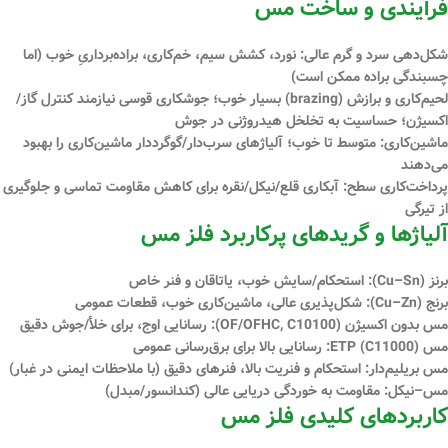
فرآیندی و ساخت مس
شکل‌دهی سرد و گرم عالی
: نورد، کشش سیم، خم‌کاری، براده‌برداریِ خوب (اما
چسبندگی براده ممکن است)
لحیم‌کاری و برازش (brazing) بسیار خوب
؛ جوشکاری قوسی نیازمند کنترل گاز/
اکسیژن؛ حساسیت به تخلخل هیدروژنی در جوش
ماشین‌کاری: متوسط تا خوب؛ آلیاژهای سرب‌دار/گوگرددار ماشین‌کاری را بهبود
می‌دهند
پرداخت‌کاری سطح: آبکاری قلع/نیکل/نقره برای کاهش مقاومت تماسی و جلوگیری
از تیرگی
آلیاژها و گریدهای پرکاربرد فلز مس
برنز
(Cu–Sn): استحکام/سایش خوب، یاتاقان و فنر خاص
برنج
(Cu–Zn): شکل‌پذیری عالی، ماشین‌کاری خوب، قطعات عمومی
مس بدون اکسیژن (OF/OFHC, C10100)
: رسانایی اوج، برای خلأ/جوش دقیق
مس ETP (C11000)
: رسانایی بالا برای برق‌رسانی عمومی
مس بریلیم‌دار
: استحکام و فنریت بالا، فنرهای دقیق (با ملاحظات ایمنی در غبار)
مس–نیکل
: مقاومت به خوردگی دریایی عالی (کندانسور/مبدل)
کاربردهای کلیدی فلز مس