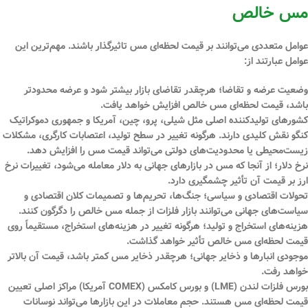
مس خالص
عوامل متعددی می‌توانند بر قیمت لحظه‌ای مس تاثیرگذار باشند. مهم‌ترین این
عوامل عبارتند از:
وضعیت عرضه و تقاضا؛
هرچقدر تقاضای بازار بیشتر شود و عرضه محدودتر
باشد، قیمت لحظه‌ای مس خالص افزایش خواهد یافت.
کشورهای تولیدکننده اصلی
مثل شیلی، پرو، چین، آمریکا و جمهوری دموکراتیک
کنگو نقش کلیدی دارند. هرگونه تغییر در سطح تولید، اعتصابات کارگری، مشکلات
زیست‌محیطی یا محدودیت‌های دولتی می‌تواند قیمت مس را افزایش دهد.
نرخ دلار؛
از آنجا که مس در بازارهای جهانی به دلار معامله می‌شود، تغییرات نرخ
ارز بر قیمت آن تأثیر چشمگیری دارد.
تحولات اقتصادی و سیاسی؛
جنگ‌ها، تحریم‌ها و تصمیمات کلان اقتصادی و
سیاست‌های جهانی می‌توانند بازار فلزات از جمله مس خالص را دگرگون کنند.
هزینه‌های استخراج و تولید؛
هرگونه تغییر در هزینه‌های استخراج، مستقیماً روی
قیمت لحظه‌ای مس خالص تأثیر خواهد گذاشت.
موجودی انبارها و ذخایر جهانی؛
هرچقدر ذخایر مس کمتر باشد، قیمت آن بالاتر
خواهد رفت.
بورس فلزات لندن (LME)
و
بورس کامکس (COMEX آمریکا)
مراکز اصلی تعیین
قیمت لحظه‌ای مس هستند. حجم معاملات در این بازارها می‌تواند نوسانات