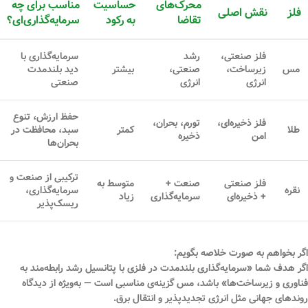
محرک‌های
حساسیت
مناسب برای چه
فلز
نقش اصلی
تقاضا
به رکود
سرمایه‌گذاری‌ای؟
فلز صنعتی،
رشد
سرمایه‌گذاری با
مس
زیرساخت،
صنعتی،
بیشتر
دید بلندمدت
انرژی
انرژی
صنعتی
حفظ ارزش، تنوع
فلز ذخیره‌ای،
تورم، بحران،
طلا
کمتر
سبد، محافظت در
امن
ذخیره
بحران‌ها
ترکیبی از صنعت و
فلز صنعتی
صنعت +
متوسط به
نقره
سرمایه‌گذاری،
+ ذخیره‌ای
سرمایه‌گذاری
زیاد
ریسک‌پذیر
اگر بخواهم به صورت خلاصه بگویم:
اگر هدف شما «سرمایه‌گذاری بلندمدت در فلزی با پتانسیل رشد رابطه‌مند به
فناوری و زیرساخت‌ها» باشد، مس گزینه‌ی مناسبی است — به‌ویژه از دیدگاه
روندهای جهانی مثل انرژی تجدیدپذیر و انتقال برق.