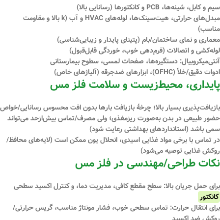
سیم و کابل، شینه‌ها، PCB و کانکتورها
(رسانایی بالا)
مبدل‌های حرارتی، هیت‌سینک‌ها، لوله‌های HVAC و آب
(k بالا و مقاومت
مناسب)
معماری و نمای ساختمان/بام
(پتینای پایدار و زیبایی‌شناسی)
لوله‌کشی و اتصالات
(فرم‌دهی خوب، خوردگی قابل‌قبول)
آنتی‌میکروبیال
: دستگیره‌ها، صفحات لمسی، سطوح بیمارستانی
ادوات دقیق/خلأ
(OFHC)،
ابزارهای ضدجرقه
(آلیاژهای خاص)
پایداری، محیط‌زیست و سلامت فلز مس
بازیافت‌پذیری بسیار بالا
؛ چرخهٔ بازیافت بارها بدون افت محسوس رسانایی/خواص
حضور طبیعی در بدن به‌صورت
ریز‌مغذی
؛ ولی مصرف/تماس بیش‌ازحد می‌تواند
سمی
باشد (استانداردهای بهداشتی رعایت شود)
در تماس با برخی مواد غذایی اسیدی،
انحلال یون
ممکن است (لایه‌های محافظ/
روکش غذایی توصیه می‌شود)
نکات طراحی/مهندسی در فلز مس
برای
حمل جریان بالا
: سطح مقطع کافی، مدیریت دما، و کنترل اکسید سطحی
کانکتور
برای
انتقال حرارت
: تماس سطحی خوب، فشار مونتاژ مناسب، گریس حرارتی/
روکش ضد اکسید