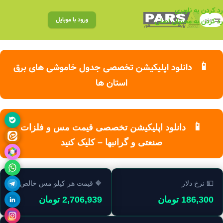
رد کردن به ناوبری
منو
ورود با موبایل
رد کردن به محتوای اصلی
📱
دانلود اپلیکیشن تخصصی جدول خاموشی های برق
استان ها
📱
دانلود اپلیکیشن تخصصی قیمت مس و فلزات
صنعتی و گرانبها – کلیک کنید
💵 نرخ دلار
🔶 قیمت هر کیلو مس خالص
186,300 تومان
2,706,939 تومان