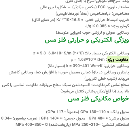
رنگ: سرخ‌فام/نارنجی-سرخ با جلای فلزی
ساختار بلوری:
FCC
(مکعبی مرکز‌پُر) → شکل‌پذیری عالی
مغناطیس:
دیامغناطیس
(عملاً غیرمغناطیسی)
ضریب انبساط حرارتی خطی: ≈
16.5×10⁻⁶ /K
(در دمای اتاق)
گرمای ویژه: ≈
0.385 J/g·K
رسانایی صوتی و لرزشی خوب (میرایی متوسط)
ویژگی الکتریکی و حرارتی فلز مس
رسانایی الکتریکی بسیار بالا: σ ≈
(۲۰°C)
5.8–6.0×10⁷ S/m
مقاومت ویژه
: ρ ≈
1.68×10⁻⁸ Ω·m
رسانایی حرارتی: k ≈
390–401 W/m·K
(بسیار بالا)
پایداری رسانایی در بازهٔ دمایی معمول خوب؛ با افزایش دما، رسانایی کاهش
می‌یابد (شیب خطی تقریبی)
سطح‌تماس کم‌مقاومت؛ اکسیدشدن سبک سطح می‌تواند مقاومت تماسی را کمی
بالا ببرد (با قلع/نیکل‌پوشانی کنترل می‌شود)
خواص مکانیکی فلز مس
مدول یانگ: ≈
110–130 GPa
(معمولاً ~117 GPa)
مدول برشی: ≈
≈48 GPa
| مدول حجمی: ≈
≈140 GPa
| ضریب پواسون:
~0.34
استحکام کششی:
~210–250 MPa
(بازپخت‌شده) تا
~350–400 MPa