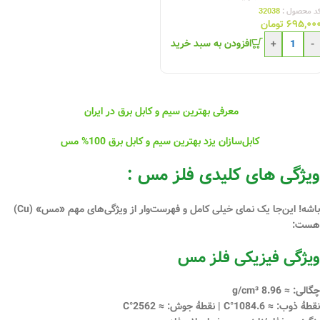
د محصول :
32038
۶۹۵,۰۰
تومان
افزودن به سبد خرید
+
-
معرفی بهترین سیم و کابل برق در ایران
کابل‌سازان یزد بهترین سیم و کابل برق 100% مس
ویژگی های کلیدی فلز مس :
باشه! این‌جا یک نمای خیلی کامل و فهرست‌وار از ویژگی‌های مهم «مس» (Cu)
هست:
ویژگی فیزیکی فلز مس
چگالی: ≈
8.96 g/cm³
نقطهٔ ذوب: ≈
1084.6°C
| نقطهٔ جوش: ≈
2562°C