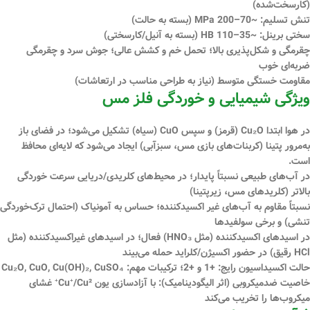
(کارسخت‌شده)
تنش تسلیم:
~70–200 MPa
(بسته به حالت)
سختی برینل:
~35–110 HB
(بسته به آنیل/کارسختی)
چقرمگی و شکل‌پذیری بالا؛ تحمل خم و کشش عالی؛ جوش سرد و چقرمگی
ضربه‌ای خوب
مقاومت خستگی متوسط (نیاز به طراحی مناسب در ارتعاشات)
ویژگی شیمیایی و خوردگی فلز مس
در هوا ابتدا
Cu₂O
(قرمز) و سپس
CuO
(سیاه) تشکیل می‌شود؛ در فضای باز
به‌مرور
پتینا
(کربنات‌های بازی مس، سبزآبی) ایجاد می‌شود که لایه‌ای
محافظ
است.
در آب‌های طبیعی نسبتاً پایدار؛ در محیط‌های
کلریدی/دریایی
سرعت خوردگی
بالاتر (کلریدهای مس، زیرپتینا)
نسبتاً مقاوم به
آب‌های غیر اکسیدکننده
؛ حساس به
آمونیاک
(احتمال ترک‌خوردگی
تنشی) و برخی
سولفیدها
در اسیدهای اکسیدکننده (مثل
HNO₃
) فعال؛ در اسیدهای غیراکسیدکننده (مثل
HCl
رقیق) در حضور اکسیژن/کلراید حمله می‌بیند
حالت اکسیداسیون رایج:
+1
و
+2
؛ ترکیبات مهم:
Cu₂O, CuO, Cu(OH)₂, CuSO₄
خاصیت ضد‌میکروبی
(اثر الیگودینامیک): با آزادسازی یون Cu⁺/Cu²⁺ غشای
میکروب‌ها را تخریب می‌کند