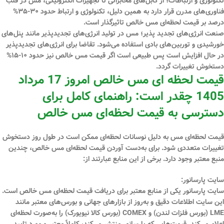
تکنولوژی و ارتباطات؛
از کابل‌های مخابراتی تا تجهیزات الکترونیکی، مس در قلب
فناوری‌های مدرن قرار دارد به همین دلیل، تکنولوژی و ارتباط حدود ۳۰-۳۵%
درصد بر قیمت لحظه‌ای مس خالص تاثیرگذار است.
صنعت انرژی‌های تجدید پذیر؛
مس در تولید انرژی‌های تجدیدپذیر مانند پنل‌های
خورشیدی و توربین‌های بادی استفاده می‌شود. تقاضا برای انرژی‌های تجدیدپذیر
در حال افزایش است پس طبیعی است اگر قیمت مس خالص نیز حدود ۱۰-۱۵%
دستخوش تغییرات گردد.
قیمت لحظه ‌ای مس خالص امروز 17 مرداد
1405 چقدر است: راهنمای کامل برای
دسترسی به قیمت لحظه‌ای مس خالص
قیمت لحظه‌ای مس به دلیل نوسانات لحظه‌ای ممکن است در طول روز دستخوش
تغییرات متعددی شود. برای به‌دست آوردن قیمت لحظه‌ای مس خالص، چندین
منبع معتبر وجود دارد. برخی از این منابع عبارتند از:
سایت پارسانور:
سایت پارسانور یکی از منابع معتبر برای دریافت قیمت لحظه‌ای مس خالص است.
این سایت اطلاعات دقیق و به‌روز از بازارهای جهانی و بورس‌های معتبر مانند
LME (بورس فلزات لندن) و COMEX (بورس کالا نیویورک) را به‌صورت لحظه‌ای