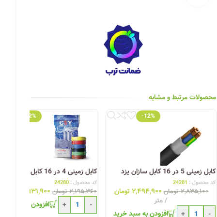
چراغ خیابانی
چراغ محوطه
چراغ سقفی (هالوژن)
چراغ تونلی-آسانسوری
چراغ جت لایت
محصولات مرتبط و مشابه
چراغ چشمی (پارکتی)
-12%
-12%
کابل زمینی 5 در 16 کابل سازان یزد
کابل زمینی 4 در 16 کابل سازان یزد
کد محصول :
24281
کد محصول :
24280
۲,۴۹۴,۹۰۰
تومان
۱,۹۳۱,۹۰۰
تومان
۲,۸۳۵,۱۰۰
تومان
۲,۱۹۵,۳۶۰
تومان
متر
افزودن به سبد خری
+
-
افزودن به سبد خرید
+
-