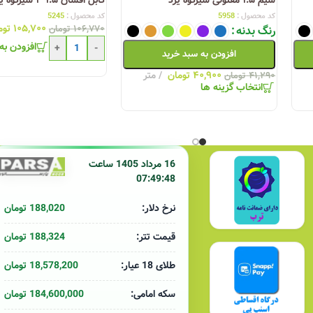
دانلود کاتالوگ سیم و کابل یزد
کد محصول :
5958
کد محصول :
5245
۱۰۵,۷۰۰
توم
رنگ بدنه
۱۰۶,۷۷۰
تومان
دانلود تاییدیه های سیم وکابل یزد
افزودن به
+
-
افزودن به سبد خرید
۴۰,۹۰۰
تومان
متر
۴۱,۲۹۰
تومان
انتخاب گزینه ها
لیست قیمت کابلسازان یزد 9 دی ماه 1404
لیست قیمت کابل‌سا
 1403
16 مرداد 1405 ساعت
07:49:48
188,020 تومان
نرخ دلار:
188,324 تومان
قیمت تتر:
18,578,200 تومان
طلای 18 عیار:
184,600,000 تومان
سکه امامی: