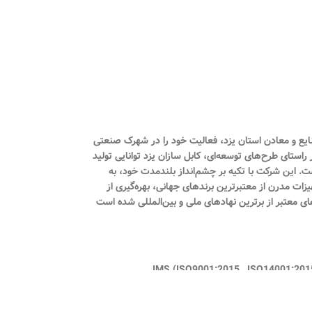
 ثبت ۱۲۷۱۸ تأسیس شد و در شهریور همان سال با شماره بهره‌برداری ۱۶۴/۹۰ از سوی اداره صنایع و معادن استان یزد، فعالیت خود را در شهرک صنعتی
راستای طرح‌های توسعه‌ای، کابل سازان یزد توانایی تولید
مینیومی فشار ضعیف، کابل‌های مخابراتی، هم‌محور (کواکسیال)، کنترلی و دیگر محصولات مرتبط را با ظرفیت سالانه ۹۵۰۰ تن داراست. این شرکت با تکیه بر چشم‌انداز بلندمدت خود، به
یزات مدرن از معتبرترین برندهای جهانی، بهره‌گیری از
ای معتبر از برترین نهادهای ملی و بین‌المللی شده است
برد استاندارد اجباری ( ISIRI 607-3 , ISIRI 607-5 , ISIRI 3569-1 ) گواهینامه تایید توانیر گواهی نامه صنعت سبز گواهینامه سیستم مدیریت یكپارچه IMS (ISO9001:2015 , ISO14001:2015 ,