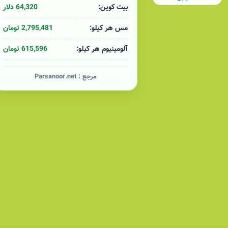
64,320 دلار
بیت کوین:
2,795,481 تومان
مس هر کیلو:
615,596 تومان
آلومینیوم هر کیلو:
مرجع :
Parsanoor.net