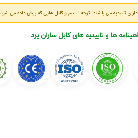
و دارای تاییدیه می باشند. توجه : سیم و کابل هایی که برش داده می ش
مطابق با استانداردهای
ISIRI، IEC و VDE
هستند. برخی از محصولات پرکاربرد این 
هینامه ها و تاییدیه های کابل سازان یزد