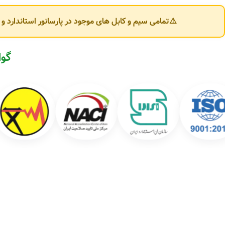
تنوع محصولات کابل‌سازان یزد
⚠️تمامی سیم و کابل های موجود در پارسانور استاندارد 
شرکت کابل‌سازان یزد محصولات متنوعی در حوزه سیم و کابل برق تولید می‌کند که 
🔌 انواع سیم برق:
گوا
سیم افشان (Flexible Wire)
سیم مفتولی (NYA)
سیم ارت (Earth Wire)
سیم دو رشته و سه رشته ساختمانی
⚡ انواع کابل برق:
کابل افشان سبک و قدرت
کابل مفتولی NYY و NYM
کابل کولری و کابل تخت
کابل آلومینیومی (خودنگهدار و زمینی)
کابل فرمان و ابزار دقیق (Control Cable)
کابل فشار ضعیف (LV) و فشار متوسط (MV)
کاربردهای محصولات کابل‌سازان یزد