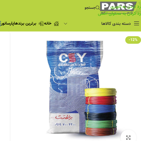
رد کردن به ناوبری
جستجو
رد کردن به محتوای اصلی
خانه
برترین برندها
پارسانور
دسته بندی کالاها
فروش ویژه
-12%
چراغ مطالعه
فروش ویژه
چراغ اضطراری و
شارژی
لامپ
ریسه شلنگی و لاین نوری
پروژکتور و نورافکن
چراغ
چراغ خطی
چراغ توکار
چراغ آویز
بزرگنمایی تصویر
چراغ استادیومی