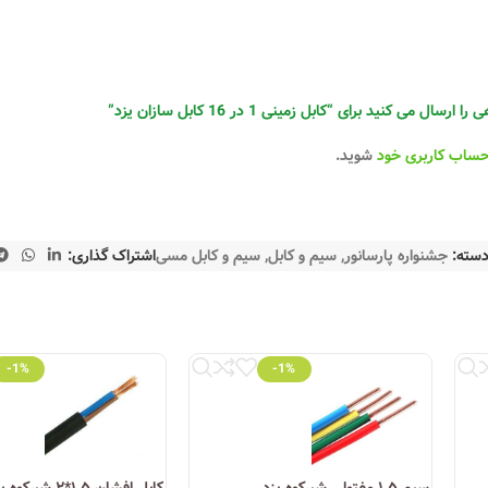
له:
 می کنید برای “کابل زمینی 1 در 16 کابل سازان یزد”
حساب کاربری خود
شوید.
سته:
جشنواره پارسانور
,
سیم و کابل
,
سیم و کابل مسی
اشتراک گذاری:
-1%
-1%
کشور قابل خرید است. همچنین برخی فروشگاه‌های معتبر آنلاین، از جمله فروشگ
وری روز
توانسته به یکی از ستون‌های اصلی صنعت سیم و کابل ایران تبدیل شود. ا
سیم ۱.۵ مفتولی شیرکوه یزد
کابل افشان ۱.۵*۲ شیرکوه یزد