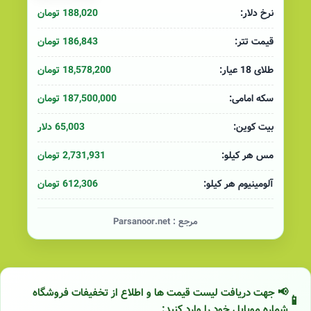
188,020 تومان
نرخ دلار:
186,843 تومان
قیمت تتر:
18,578,200 تومان
طلای 18 عیار:
187,500,000 تومان
سکه امامی:
65,003 دلار
بیت کوین:
2,731,931 تومان
مس هر کیلو:
612,306 تومان
آلومینیوم هر کیلو:
مرجع :
Parsanoor.net
📢 جهت دریافت لیست قیمت ها و اطلاع از تخفیفات فروشگاه
شماره موبایل خود را وارد کنید: