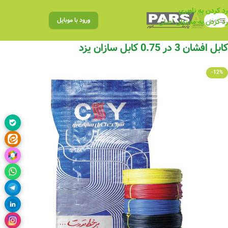
رد کردن به ناوبری
منو
ورود با موبایل
رد کردن به محتوای اصلی
کابل افشان 3 در 0.75 کابل سازان یزد
-12%