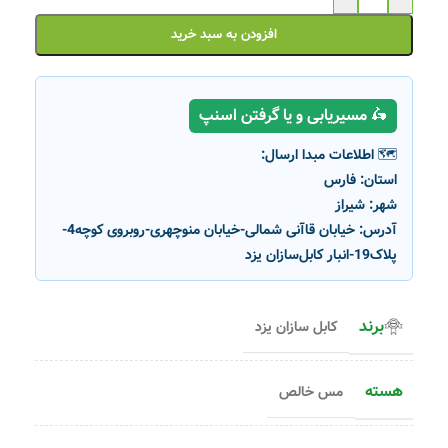
افزودن به سبد خرید
🛵 مسیریابی و یا گرفتن اسنپ
🗺️ اطلاعات مبدا ارسال:
استان:
فارس
شهر:
شیراز
آدرس:
خیابان قاآنی شمالی-خیابان منوچهری-روبروی کوچه4-
پلاک19-انبار کابل‌سازان یزد
برند
کابل سازان یزد
هسته
مس خالص