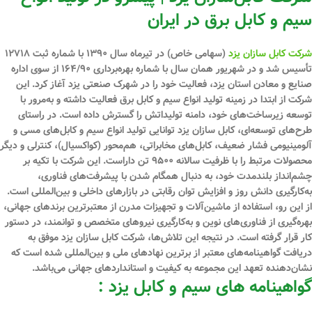
سیم و کابل برق در ایران
شرکت کابل سازان یزد
(سهامی خاص) در تیرماه سال ۱۳۹۰ با شماره ثبت ۱۲۷۱۸
تأسیس شد و در شهریور همان سال با شماره بهره‌برداری ۱۶۴/۹۰ از سوی اداره
صنایع و معادن استان یزد، فعالیت خود را در شهرک صنعتی یزد آغاز کرد. این
شرکت از ابتدا در زمینه تولید انواع سیم و کابل برق فعالیت داشته و به‌مرور با
توسعه زیرساخت‌های خود، دامنه تولیداتش را گسترش داده است. در راستای
طرح‌های توسعه‌ای، کابل سازان یزد توانایی تولید انواع سیم و کابل‌های مسی و
آلومینیومی فشار ضعیف، کابل‌های مخابراتی، هم‌محور (کواکسیال)، کنترلی و دیگر
محصولات مرتبط را با ظرفیت سالانه ۹۵۰۰ تن داراست. این شرکت با تکیه بر
چشم‌انداز بلندمدت خود، به دنبال همگام شدن با پیشرفت‌های فناوری،
به‌کارگیری دانش روز و افزایش توان رقابتی در بازارهای داخلی و بین‌المللی است.
از این رو، استفاده از ماشین‌آلات و تجهیزات مدرن از معتبرترین برندهای جهانی،
بهره‌گیری از فناوری‌های نوین و به‌کارگیری نیروهای متخصص و توانمند، در دستور
کار قرار گرفته است. در نتیجه این تلاش‌ها، شرکت کابل سازان یزد موفق به
دریافت گواهینامه‌های معتبر از برترین نهادهای ملی و بین‌المللی شده است که
نشان‌دهنده تعهد این مجموعه به کیفیت و استانداردهای جهانی می‌باشد.
گواهینامه های سیم و کابل یزد :