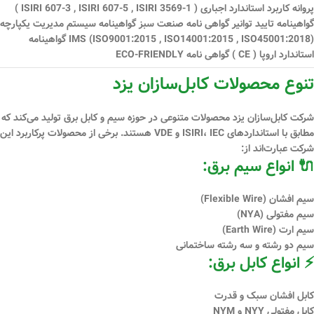
پروانه کاربرد استاندارد اجباری ( ISIRI 607-3 , ISIRI 607-5 , ISIRI 3569-1 )
گواهینامه تایید توانیر گواهی نامه صنعت سبز گواهینامه سیستم مدیریت یكپارچه
IMS (ISO9001:2015 , ISO14001:2015 , ISO45001:2018) گواهینامه
استاندارد اروپا ( CE ) گواهی نامه ECO-FRIENDLY
تنوع محصولات کابل‌سازان یزد
شرکت کابل‌سازان یزد محصولات متنوعی در حوزه سیم و کابل برق تولید می‌کند که
مطابق با استانداردهای
ISIRI، IEC و VDE
هستند. برخی از محصولات پرکاربرد این
شرکت عبارت‌اند از:
🔌 انواع سیم برق:
سیم افشان (Flexible Wire)
سیم مفتولی (NYA)
سیم ارت (Earth Wire)
سیم دو رشته و سه رشته ساختمانی
⚡ انواع کابل برق:
کابل افشان سبک و قدرت
کابل مفتولی NYY و NYM