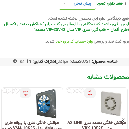
فقط دارای تصویر
هیچ دیدگاهی برای این محصول نوشته نشده است.
اولین نفری باشید که دیدگاهی را ارسال می کنید برای “هواکش صنعتی آکسیال
(طرح آلمان – قاب گرد) سری VIF مدل VIF-25V4S دمنده”
برای ثبت نقد و بررسی
وارد حساب کاربری خود
شوید.
شناسه محصول:
20721
دسته:
هواکش
اشتراک گذاری:
محصولات مشابه
نامو
نامو
جود
جود
هواکش خانگی دمنده سری AXILINE
هواکش خانگی فلزی با پروانه فلزی
مدل VBX-10S2S
سری VMA مدل VMA-10S2S دمنده