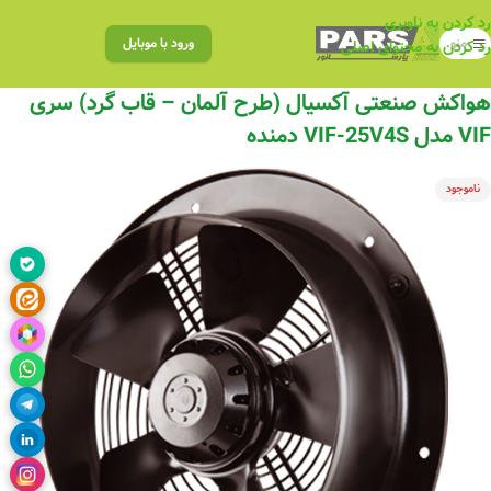
رد کردن به ناوبری
منو
ورود با موبایل
رد کردن به محتوای اصلی
هواکش صنعتی آکسیال (طرح آلمان – قاب گرد) سری
VIF مدل VIF-25V4S دمنده
ناموجود