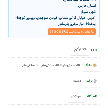
استان:
فارس
شهر:
شیراز
آدرس:
خیابان قاآنی شمالی-خیابان منوچهری-روبروی کوچه4-
پلاک19-انبار مرکزی پارسانور
📞 تماس با پشتیبانی: 09190836720
وزن
3کیلوگرم
ابعاد
30 سانتی‌متر × 30 سانتی‌متر × 8 سانتی‌متر
برند
دمنده
نام کالا
هواکش