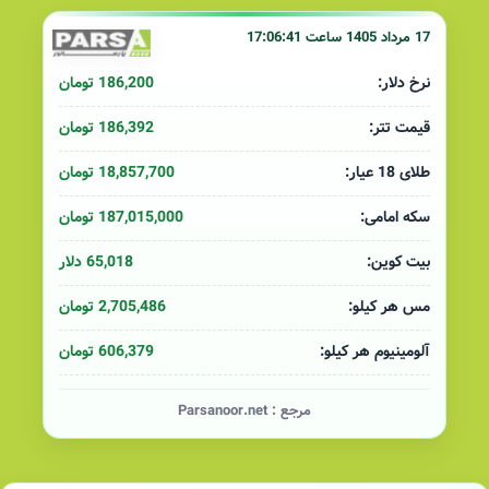
17 مرداد 1405 ساعت 17:06:41
186,200 تومان
نرخ دلار:
186,392 تومان
قیمت تتر:
18,857,700 تومان
طلای 18 عیار:
187,015,000 تومان
سکه امامی:
65,018 دلار
بیت کوین:
2,705,486 تومان
مس هر کیلو:
606,379 تومان
آلومینیوم هر کیلو:
مرجع :
Parsanoor.net