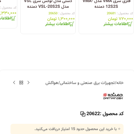
فلزی سری VMA مدل VMA-
دستی مدل لوکس سری VSL
S
12S2S دمنده
مدل VSL-20S2S دمنده
کد محصول :
,۳۳۰,۰۰۰
کد محصول :
20681
کد محصول :
20650
اطلاعا
۷۲۰,۰۰۰
تومان
۱,۳۰۰,۰۰۰
تومان
اطلاعات بیشتر
اطلاعات بیشتر
خانه
/
تجهیزات برق صنعتی و ساختمانی
/
هواکش
کد محصول :
20622
⭐ با خرید این محصول حدود
15
امتیاز دریافت می‌کنید.