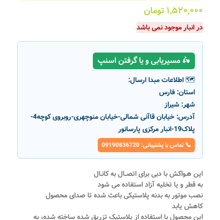
۱,۵۲۰,۰۰۰
تومان
در انبار موجود نمی باشد
🛵 مسیریابی و یا گرفتن اسنپ
🗺️ اطلاعات مبدا ارسال:
استان:
فارس
شهر:
شیراز
آدرس:
خیابان قاآنی شمالی-خیابان منوچهری-روبروی کوچه4-
پلاک19-انبار مرکزی پارسانور
📞 تماس با پشتیبانی: 09190836720
این هـواکش با دبى براى اتصــال به کانـال
به قطر و یا تخلیه آزاد استفاده مى شود
نصب موتور به بدنه پلاستیکى باعث شده تا صداى محصول
کاهش یابد
این محصول با استفاده از پلاستیک تزریق شده ساخته شده، به