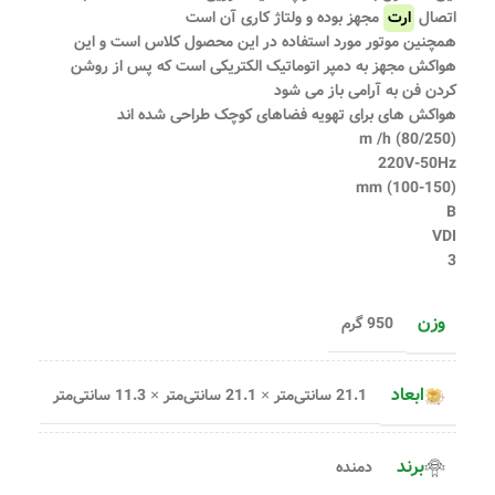
اتصال
ارت
مجهز بوده و ولتاژ کارى آن است
همچنین موتور مورد استفاده در این محصول کلاس است و این
هواکش مجهز به دمپر اتوماتیک الکتریکى است که پس از روشن
کردن فن به آرامى باز مى شود
هواکش هاى براى تهویه فضاهاى کوچک طراحى شده اند
(80/250) m /h
220V-50Hz
(100-150) mm
B
VDI
3
وزن
950 گرم
ابعاد
21.1 سانتی‌متر × 21.1 سانتی‌متر × 11.3 سانتی‌متر
برند
دمنده