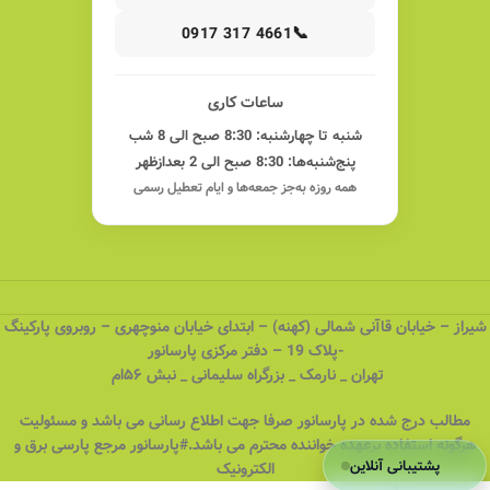
📞
0917 317 4661
ساعات کاری
شنبه تا چهارشنبه: 8:30 صبح الی 8 شب
پنج‌شنبه‌ها: 8:30 صبح الی 2 بعدازظهر
همه روزه به‌جز جمعه‌ها و ایام تعطیل رسمی
شیراز – خیابان قاآنی شمالی (کهنه) – ابتدای خیابان منوچهری – روبروی پارکینگ
-پلاک 19 – دفتر مرکزی پارسانور
تهران _ نارمک _ بزرگراه سلیمانی _ نبش ۵۶ام
مطالب درج شده در پارسانور صرفا جهت اطلاع رسانی می باشد و مسئولیت
هرگونه استفاده برعهده خواننده محترم می باشد.#پارسانور مرجع پارسی برق و
پشتیبانی آنلاین
الکترونیک