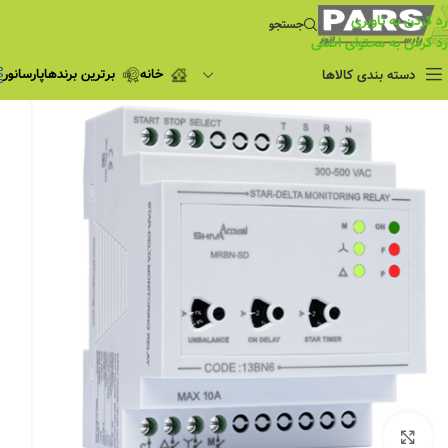
رد کردن به ناوبری
جستجو
رد کردن به محتوای اصلی
خانه
برترین برندها
پارسانور
دسته بندی کالاها
فروش ویژه
چراغ مطالعه
فروش ویژه
چراغ اضطراری و
شارژی
لامپ
ریسه شلنگی و لاین نوری
پروژکتور و نورافکن
چراغ
چراغ خطی
چراغ توکار
چراغ آویز
بزرگنمایی تصویر
چراغ استادیومی