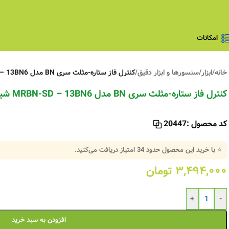
امکانات
خانه
/
ابزار
/
سنسورها و ابزار دقیق
/
کنترل فاز ستاره-مثلث سری BN مدل MRBN-SD – 13BN6 شیوا امواج
کنترل فاز ستاره-مثلث سری BN مدل MRBN-SD – 13BN6 شیوا امواج
کد محصول :
20447
⭐ با خرید این محصول حدود
34
امتیاز دریافت می‌کنید.
۳,۴۹۴,۰۰۰
تومان
+
-
افزودن به سبد خرید