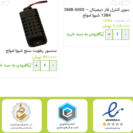
• On Delay: تأخیر در وصل (2-30Sec)
• Star Timer: زمان وصل رله ستاره (2-30Sec)
سوپر کنترل فاز دیجیتال DMB-600S –
• قابلیت کنترل با شاسی START و STOP یا کنترل به وسیله
PLC
به صورت وصل
13B4 شیوا امواج
کد محصول :
19936
• عدم تغییر پارامترها در اثر ضربات
کنتاکتور
تابلو
۲,۰۱۶,۰۰۰
تومان
افزودن به سبد خرید
+
-
سنسور رطوبت سنج شیوا امواج
۹۶۰,۰۰۰
تومان
افزودن به سبد خ
+
-