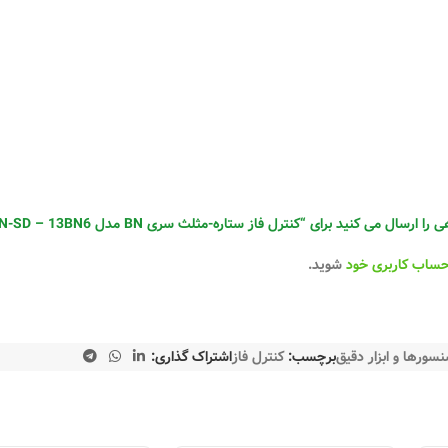
می کنید برای “کنترل فاز ستاره-مثلث سری BN مدل MRBN-SD – 13BN6 شیوا امواج”
حساب کاربری خود
شوید.
سورها و ابزار دقیق
برچسب:
کنترل فاز
اشتراک گذاری:
رله
رله