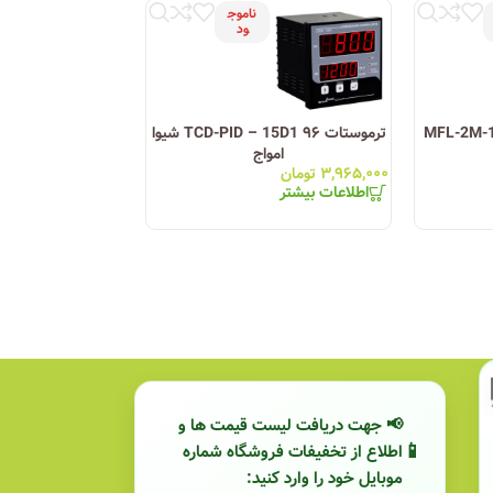
ناموج
ود
MFL-2M-10A – 1
ترموستات ۹۶ TCD-PID – 15D1 شیوا
امواج
TRB-125D – 15B3 شیوا
۳,۹۶۵,۰۰۰
تومان
۲,۶۲۱,۰۰۰
تومان
اطلاعات بیشتر
اطلاعات بیشتر
📢 جهت دریافت لیست قیمت ها و
اطلاع از تخفیفات فروشگاه شماره
موبایل خود را وارد کنید: