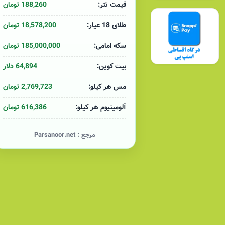
188,260 تومان
قیمت تتر:
18,578,200 تومان
طلای 18 عیار:
185,000,000 تومان
سکه امامی:
64,894 دلار
بیت کوین:
2,769,723 تومان
مس هر کیلو:
616,386 تومان
آلومینیوم هر کیلو:
مرجع :
Parsanoor.net