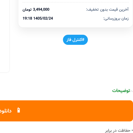
آخرین قیمت بدون تخفیف:
3,494,000 تومان
زمان بروزرسانی:
1405/02/24 19:18
#کنترل فاز
توضیحات
📱
دانلود
• حفاظت در برابر