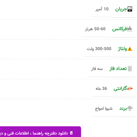
۱,۸۱۴,۰۰۰
تومان
افزودن به 
+
-
جریان
10 آمپر
د
افزودن به سبد خرید
+
-
فرکانس
50-60 هرتز
ولتاژ
300-500 ولت
تعداد فاز
سه فاز
گارانتی
36 ماه
برند
شیوا امواج
📄 دانلود دفترچه راهنما ، اطلاعات فنی و