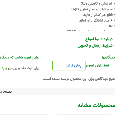
• افزایش و کاهش ولتاژ
• عدم توالی و عدم تقارن فازها
• قطع هر کدام از فازها
• ۶ عدد نشانگر برای اعلام
• ON:
• چشمک زن آرام:قطع برق STOP
• چشمک زن سریع: تأخیر در وصل
درباره شیوا امواج
• دائم روشن: دستگاه آماده استارت
شرایط ارسال و تحویل
• F:
• چشمک زن آرام: افزایش ولتاژ
دیدگاهها
اولین نفری باشید که دیدگاهی را ارسال 
• چشمک زن سریع: عدم تقارن فازها
فقط دارای تصویر
• دائم روشن: کاهش ولتاژ
برای ثبت نقد و بررسی
وارد 
• P:
• چشمک زن: قطع فاز
هیچ دیدگاهی برای این محصول نوشته نشده است.
• دائم روشن: عدم توالی فاز
• M: وصل
رله
M
دسته:
سن
•
: وصل 
•
: وصل 
محصولات مشابه
• ۳ پیچ تنظیم
• Unbalance: تنظیم عدم تقارن (7-25%)