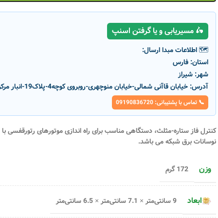
🛵 مسیریابی و یا گرفتن اسنپ
🗺️ اطلاعات مبدا ارسال:
استان:
فارس
شهر:
شیراز
آدرس:
خیابان قاآنی شمالی-خیابان منوچهری-روبروی کوچه4-پلاک19-انبار مرکزی پارسانور
📞 تماس با پشتیبانی: 09190836720
کنترل فاز ستاره-مثلث،
دستگاهی مناسب برای راه اندازی موتورهای رتورقفسی با ت
نوسانات برق شبکه می باشد.
وزن
172 گرم
 بدون نول سری M مدل MR-
سوپر کنترل فاز دیجیتال سری N مدل
کنترل فا
ابعاد
9 سانتی‌متر × 7.1 سانتی‌متر × 6.5 سانتی‌متر
DMJN-600 – 13JN4 شیوا امواج
13B6 شیوا امواج
۳,۴۹۴,۰۰۰
تومان
کد محصول :
19935