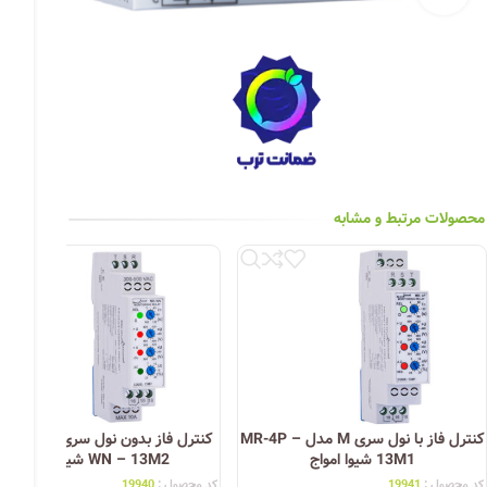
چراغ خیابانی
چراغ محوطه
چراغ سقفی (هالوژن)
چراغ تونلی-آسانسوری
چراغ جت لایت
محصولات مرتبط و مشابه
چراغ چشمی (پارکتی)
کنترل فاز با نول سری M مدل MR-4P –
کنترل فاز
13M1 شیوا امواج
WN – 13M2 شیوا امواج
کد محصول :
19941
کد محصول :
19940