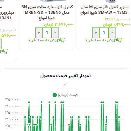
سوپر کنترل فاز سری M مدل
کنترل فاز ستاره-مثلث سری BN
می
SM-AW – 13M3 شیوا امواج
مدل MRBN-SD – 13BN6
شیوا امواج
کد محصول :
19933
۱,۹۴۹,۰۰۰
تومان
۳,۴۹۴,۰۰۰
تومان
کد محصول :
+
-
+
-
۱,۵۴۶,۰۰۰
افزودن به سبد خرید
افزودن به سبد خرید
افز
نمودار تغییر قیمت محصول
✅