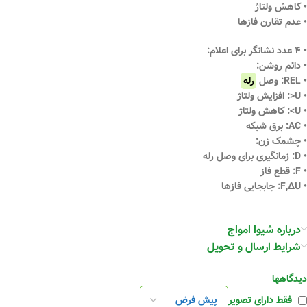
• کاهش ولتاژ
• عدم تقارن فازها
• ۴ عدد نشانگر برای اعلام:
• دائم روشن:
• REL: وصل
رله
• U<: افزایش ولتاژ
• U>: کاهش ولتاژ
• AC: برق شبکه
• چشمک زن:
• D: زمانگیری برای وصل رله
• F: قطع فاز
• F,ΔU: جابجایی فازها
درباره شیوا امواج
شرایط ارسال و تحویل
دیدگاهها
فقط دارای تصویر