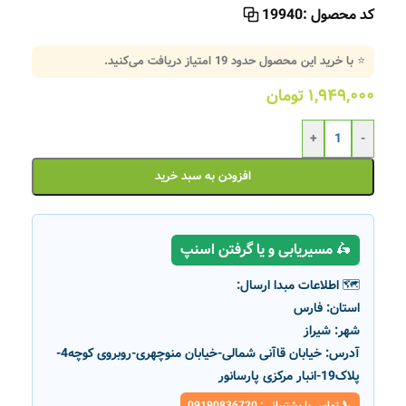
کد محصول :
19940
⭐ با خرید این محصول حدود
19
امتیاز دریافت می‌کنید.
۱,۹۴۹,۰۰۰
تومان
+
-
افزودن به سبد خرید
🛵 مسیریابی و یا گرفتن اسنپ
🗺️ اطلاعات مبدا ارسال:
استان:
فارس
شهر:
شیراز
آدرس:
خیابان قاآنی شمالی-خیابان منوچهری-روبروی کوچه4-
پلاک19-انبار مرکزی پارسانور
📞 تماس با پشتیبانی: 09190836720