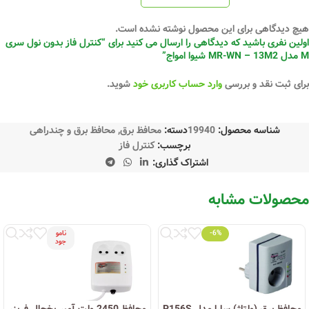
هیچ دیدگاهی برای این محصول نوشته نشده است.
اولین نفری باشید که دیدگاهی را ارسال می کنید برای “کنترل فاز بدون نول سری
M مدل MR-WN – 13M2 شیوا امواج”
برای ثبت نقد و بررسی
وارد حساب کاربری خود
شوید.
شناسه محصول:
19940
دسته:
محافظ برق
,
محافظ برق و چندراهی
برچسب:
کنترل فاز
اشتراک گذاری:
محصولات مشابه
-6%
نامو
جود
محافظ برق (ولتاژ) سارا مدل P156S
محافظ 2450 ولت آمپر یخچال فریزر