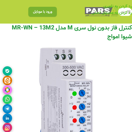
رد کردن به ناوبری
منو
ورود با موبایل
رد کردن به محتوای اصلی
کنترل فاز بدون نول سری M مدل MR-WN – 13M2
شیوا امواج