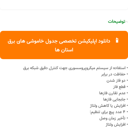
توضیحات
📱
دانلود اپلیکیشن تخصصی جدول خاموشی های برق
استان ها
• استفاده از سیستم میکروپروسسوری جهت کنترل دقیق شبکه برق
• حفاظت در برابر
• دو فاز شدن
• قطع فاز
• عدم تقارن فازها
• جابجایی فازها
• افزایش یا کاهش ولتاژ
• ۴ عدد پیچ برای تنظیم:
• تأخیر زمان وصل
• افزایش ولتاژ