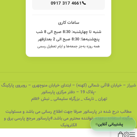
📞
0917 317 4661
ساعات کاری
شنبه تا چهارشنبه: 8:30 صبح الی 8 شب
پنج‌شنبه‌ها: 8:30 صبح الی 2 بعدازظهر
همه روزه به‌جز جمعه‌ها و ایام تعطیل رسمی
شیراز – خیابان قاآنی شمالی (کهنه) – ابتدای خیابان منوچهری – روبروی پارکینگ
-پلاک 19 – دفتر مرکزی پارسانور
تهران _ نارمک _ بزرگراه سلیمانی _ نبش ۵۶ام
مطالب درج شده در پارسانور صرفا جهت اطلاع رسانی می باشد و مسئولیت
هرگونه استفاده برعهده خواننده محترم می باشد.#پارسانور مرجع پارسی برق و
پشتیبانی آنلاین
الکترونیک