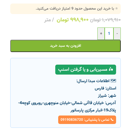
⭐ با خرید این محصول حدود
9
امتیاز دریافت می‌کنید.
۹۹۸,۹۰۰
تومان
متر
۱,۰۷۹,۹۱۰
تومان
+
-
افزودن به سبد خرید
🛵 مسیریابی و یا گرفتن اسنپ
🗺️ اطلاعات مبدا ارسال:
استان:
فارس
شهر:
شیراز
آدرس:
خیابان قاآنی شمالی-خیابان منوچهری-روبروی کوچه4-
پلاک19-انبار مرکزی پارسانور
📞 تماس با پشتیبانی: 09190836720