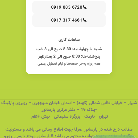
📞
0919 083 6720
📞
0917 317 4661
ساعات کاری
شنبه تا چهارشنبه: 8:30 صبح الی 8 شب
پنج‌شنبه‌ها: 8:30 صبح الی 2 بعدازظهر
همه روزه به‌جز جمعه‌ها و ایام تعطیل رسمی
شیراز – خیابان قاآنی شمالی (کهنه) – ابتدای خیابان منوچهری – روبروی پارکینگ
-پلاک 19 – دفتر مرکزی پارسانور
تهران _ نارمک _ بزرگراه سلیمانی _ نبش ۵۶ام
مطالب درج شده در پارسانور صرفا جهت اطلاع رسانی می باشد و مسئولیت
هرگونه استفاده برعهده خواننده محترم می باشد.#پارسانور مرجع پارسی برق و