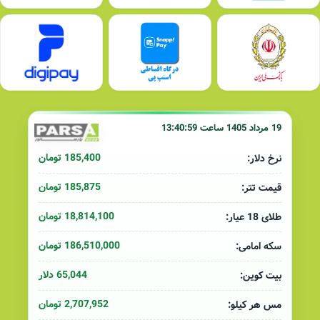
19 مرداد 1405 ساعت 13:40:59
185,400 تومان
نرخ دلار:
185,875 تومان
قیمت تتر:
18,814,100 تومان
طلای 18 عیار:
186,510,000 تومان
سکه امامی:
65,044 دلار
بیت کوین:
2,707,952 تومان
مس هر کیلو: