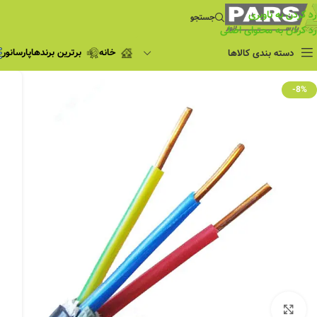
رد کردن به ناوبری
جستجو
رد کردن به محتوای اصلی
خانه
برترین برندها
پارسانور
دسته بندی کالاها
فروش ویژه
-8%
چراغ مطالعه
فروش ویژه
چراغ اضطراری و
شارژی
لامپ
ریسه شلنگی و لاین نوری
پروژکتور و نورافکن
چراغ
چراغ خطی
چراغ توکار
چراغ آویز
بزرگنمایی تصویر
چراغ استادیومی