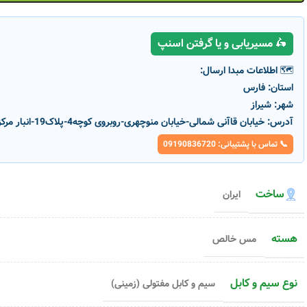
🛵 مسیریابی و یا گرفتن اسنپ
🗺️ اطلاعات مبدا ارسال:
استان:
فارس
شهر:
شیراز
آدرس:
خیابان قاآنی شمالی-خیابان منوچهری-روبروی کوچه4-پلاک19-انبار مرکزی پارسانور
📞 تماس با پشتیبانی: 09190836720
-1%
ساخت
ایران
هسته
مس خالص
سیم ۱.۵ مفتولی شیرکوه یزد
کد محصول :
5958
رنگ بدنه
سیم ۲.۵ افشان به سیم اصفهان
نوع سیم و کابل
سیم و کابل مفتولی (زمینی)
رنگ بدنه
افزودن به سبد خری