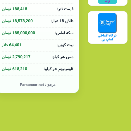
کاتالوگ محصولات سیم و کابل آمل (سوکا)
188,418 تومان
قیمت تتر:
18,578,200 تومان
طلای 18 عیار:
185,000,000 تومان
سکه امامی:
64,401 دلار
بیت کوین:
2,790,217 تومان
مس هر کیلو:
618,210 تومان
آلومینیوم هر کیلو:
مرجع :
Parsanoor.net