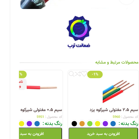
چراغ خیابانی
چراغ محوطه
چراغ سقفی (هالوژن)
چراغ تونلی-آسانسوری
چراغ جت لایت
محصولات مرتبط و مشابه
چراغ چشمی (پارکتی)
-1%
-1%
ناموج
ود
سیم ۲.۵ مفتولی شیرکوه یزد
سیم ۰.۵ مفتولی شیرکوه یزد
کد محصول :
5960
کد محصول :
5951
رنگ بدنه
رنگ بدنه
افزودن به سبد خرید
افزودن به سبد خرید