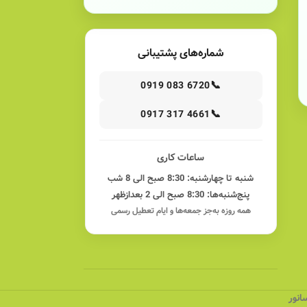
شماره‌های پشتیبانی
📞
0919 083 6720
📞
0917 317 4661
ساعات کاری
شنبه تا چهارشنبه: 8:30 صبح الی 8 شب
پنج‌شنبه‌ها: 8:30 صبح الی 2 بعدازظهر
همه روزه به‌جز جمعه‌ها و ایام تعطیل رسمی