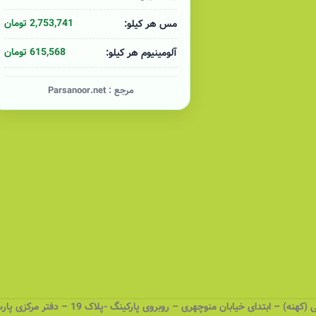
2,753,741 تومان
مس هر کیلو:
615,568 تومان
آلومینیوم هر کیلو:
مرجع :
Parsanoor.net
 – ابتدای خیابان منوچهری – روبروی پارکینگ -پلاک 19 – دفتر مرکزی پارسانور