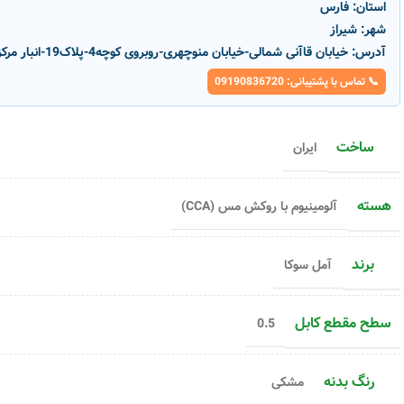
استان:
فارس
شهر:
شیراز
آدرس:
خیابان قاآنی شمالی-خیابان منوچهری-روبروی کوچه4-پلاک19-انبار مرکزی پارسانور
📞 تماس با پشتیبانی: 09190836720
ساخت
ایران
هسته
آلومینیوم با روکش مس (CCA)
برند
آمل سوکا
سطح مقطع کابل
0.5
رنگ بدنه
مشکی