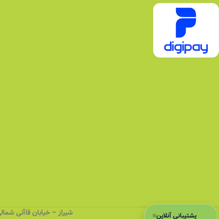
شیراز – خیابان قاآنی شمالی (کهنه)
پشتیبانی آنلاین