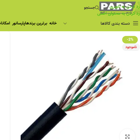
رد کردن به ناوبری
جستجو
رد کردن به محتوای اصلی
خانه
برترین برندها
پارسانور
امکانا
دسته بندی کالاها
-2%
ناموجود
بزرگنمایی تصویر