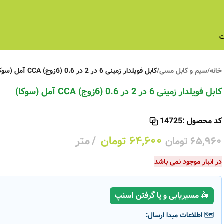
ت
خانه
/
سیم و کابل مسی
/
کابل فویلدار زمینی 6 در 2 در 0.6 (6زوج) CCA آمل (سوکا)
کابل فویلدار زمینی 6 در 2 در 0.6 (6زوج) CCA آمل (سوکا)
کد محصول :
14725
۶۴,۶۰۰
تومان
متر
۶۵,۹۶۰
تومان
در انبار موجود نمی باشد
🛵 مسیریابی و یا گرفتن اسنپ
🗺️ اطلاعات مبدا ارسال: