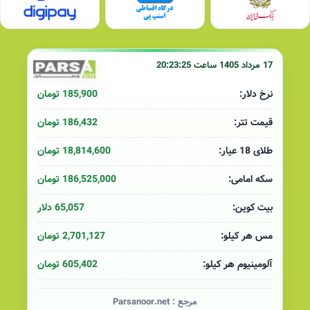
17 مرداد 1405 ساعت 20:23:25
185,900 تومان
نرخ دلار:
186,432 تومان
قیمت تتر:
18,814,600 تومان
طلای 18 عیار:
186,525,000 تومان
سکه امامی:
65,057 دلار
بیت کوین:
2,701,127 تومان
مس هر کیلو:
605,402 تومان
آلومینیوم هر کیلو:
مرجع :
Parsanoor.net