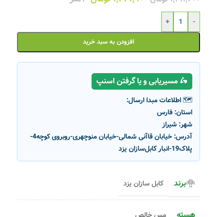
+
-
افزودن به سبد خرید
🛵 مسیریابی و یا گرفتن اسنپ
🗺️ اطلاعات مبدا ارسال:
استان:
فارس
شهر:
شیراز
آدرس:
خیابان قاآنی شمالی-خیابان منوچهری-روبروی کوچه4-
پلاک19-انبار کابل‌سازان یزد
برند
کابل سازان یزد
هسته
مس خالص