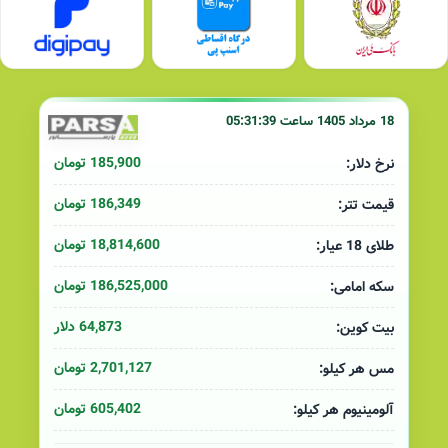
18 مرداد 1405 ساعت 05:31:39
185,900 تومان
نرخ دلار:
186,349 تومان
قیمت تتر:
18,814,600 تومان
طلای 18 عیار:
186,525,000 تومان
سکه امامی:
64,873 دلار
بیت کوین:
2,701,127 تومان
مس هر کیلو:
605,402 تومان
آلومینیوم هر کیلو: