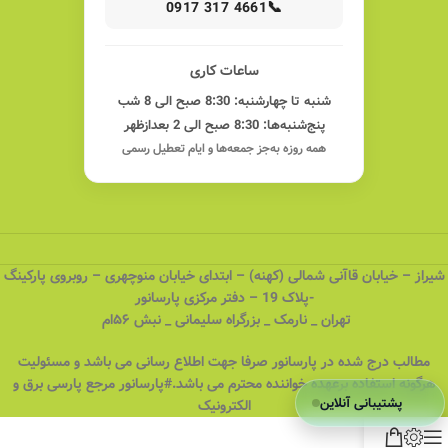
📞
0917 317 4661
ساعات کاری
شنبه تا چهارشنبه: 8:30 صبح الی 8 شب
پنج‌شنبه‌ها: 8:30 صبح الی 2 بعدازظهر
همه روزه به‌جز جمعه‌ها و ایام تعطیل رسمی
شیراز – خیابان قاآنی شمالی (کهنه) – ابتدای خیابان منوچهری – روبروی پارکینگ
-پلاک 19 – دفتر مرکزی پارسانور
تهران _ نارمک _ بزرگراه سلیمانی _ نبش ۵۶ام
مطالب درج شده در پارسانور صرفا جهت اطلاع رسانی می باشد و مسئولیت
هرگونه استفاده برعهده خواننده محترم می باشد.#پارسانور مرجع پارسی برق و
پشتیبانی آنلاین
الکترونیک