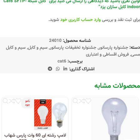
اولین نفری باشید که دیدگاهی را ارسال می کنید برای “کابل شبکه Cat6 SFTP-
indoor کابل سازان یزد”
برای ثبت نقد و بررسی
وارد حساب کاربری خود
شوید.
شناسه محصول:
24010
دسته:
جشنواره پارسانور
,
جشنواره تخفیفات پارسانور
,
سیم و کابل
,
سیم و کابل
مسی
,
فروش اقساطی و اعتباری
برچسب:
cat6
اشتراک گذاری:
محصولات مشابه
نامو
جود
لامپ رشته ای 60 وات پارس شهاب