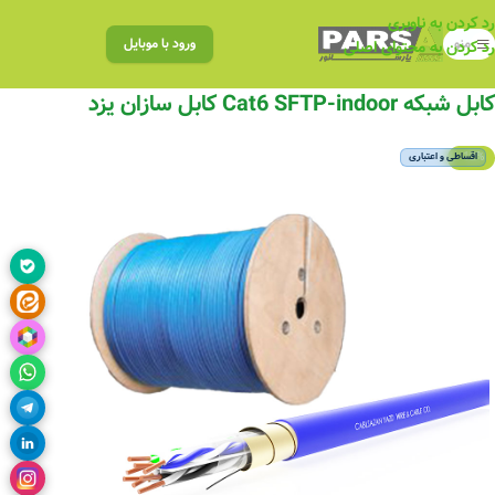
رد کردن به ناوبری
منو
ورود با موبایل
رد کردن به محتوای اصلی
کابل شبکه Cat6 SFTP-indoor کابل سازان یزد
-12%
اقساطی و اعتباری