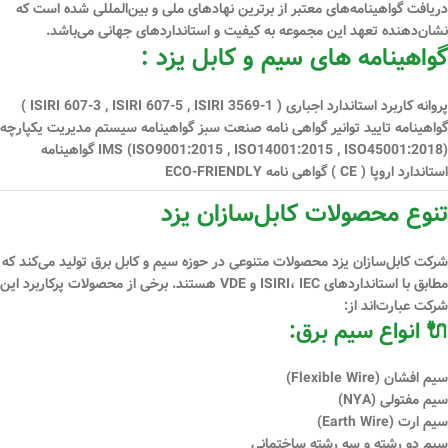
دریافت گواهینامه‌های معتبر از برترین نهادهای ملی و بین‌المللی شده است که
نشان‌دهنده تعهد این مجموعه به کیفیت و استانداردهای جهانی می‌باشد.
گواهینامه های سیم و کابل یزد :
پروانه کاربرد استاندارد اجباری ( ISIRI 607-3 , ISIRI 607-5 , ISIRI 3569-1 )
گواهینامه تایید توانیر گواهی نامه صنعت سبز گواهینامه سیستم مدیریت یكپارچه
IMS (ISO9001:2015 , ISO14001:2015 , ISO45001:2018) گواهینامه
استاندارد اروپا ( CE ) گواهی نامه ECO-FRIENDLY
تنوع محصولات کابل‌سازان یزد
شرکت کابل‌سازان یزد محصولات متنوعی در حوزه سیم و کابل برق تولید می‌کند که
مطابق با استانداردهای
ISIRI، IEC و VDE
هستند. برخی از محصولات پرکاربرد این
شرکت عبارت‌اند از:
🔌 انواع سیم برق:
سیم افشان (Flexible Wire)
سیم مفتولی (NYA)
سیم ارت (Earth Wire)
سیم دو رشته و سه رشته ساختمانی