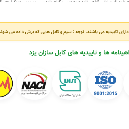
پروانه کار
و دارای تاییدیه می باشند. توجه : سیم و کابل هایی که برش داده می ش
مطابق با استانداردهای
ISIRI، IEC و VDE
هستند. برخی از محصولات پرکاربرد این 
هینامه ها و تاییدیه های کابل سازان یزد