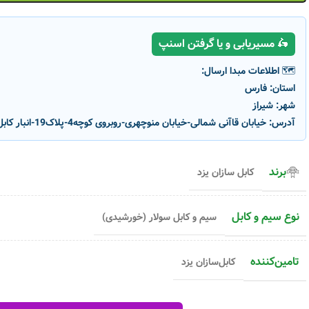
🛵 مسیریابی و یا گرفتن اسنپ
🗺️ اطلاعات مبدا ارسال:
استان:
فارس
شهر:
شیراز
آدرس:
خیابان قاآنی شمالی-خیابان منوچهری-روبروی کوچه4-پلاک19-انبار کابل‌سازان یزد
برند
کابل سازان یزد
نوع سیم و کابل
سیم و کابل سولار (خورشیدی)
-12%
-12%
تامین‌کننده
کابل‌سازان یزد
کابل سولار 16 کابل‌سازان یزد N2XH
کابل سولار 4 کابل‌سازان یزد N2XH