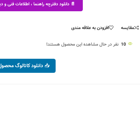
📄 دانلود دفترچه راهنما ، اطلاعات فنی و
کد محصول :
31540
کد محصول :
31536
ر
۶۹۹,۶۰۰
تومان
متر
۱۸۰,۲۰۰
توم
۷۹۴,۹۵۲
تومان
۲۰۴,۸۲۴
تومان
د
افزودن به سبد خرید
افزودن به 
+
-
+
-
مقایسه
افزودن به علاقه مندی
10
نفر در حال مشاهده این محصول هستند!
📥 دانلود کاتالوگ محصول