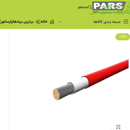
رد کردن به ناوبری
جستجو
رد کردن به محتوای اصلی
خانه
برترین برندها
پارسانور
دسته بندی کالاها
فروش ویژه
-12%
چراغ مطالعه
فروش ویژه
چراغ اضطراری و
شارژی
لامپ
ریسه شلنگی و لاین نوری
پروژکتور و نورافکن
چراغ
چراغ خطی
چراغ توکار
چراغ آویز
بزرگنمایی تصویر
چراغ استادیومی