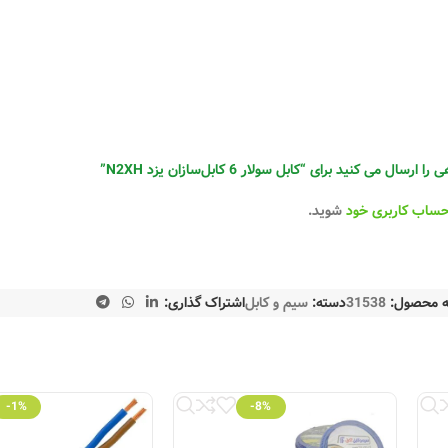
له:
 می کنید برای “کابل سولار 6 کابل‌سازان یزد N2XH”
حساب کاربری خود
شوید.
 محصول:
31538
دسته:
سیم و کابل
اشتراک گذاری:
-1%
-8%