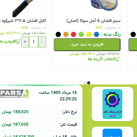
کشور قابل خرید است. همچنین برخی فروشگاه‌های معتبر آنلاین، از جمله فروشگ
وری روز
توانسته به یکی از ستون‌های اصلی صنعت سیم و کابل ایران تبدیل شود. ا
سیم افشان 6 آمل سوکا (اصلی)
کابل افشان ۲.۵*۲ شیرکوه یزد
دانلود کاتالوگ سیم و کابل یزد
کد محصول :
5921
کد محصول :
5246
۱۶۹,۳۰۰
توم
رنگ بدنه
۱۷۰,۹۸۰
تومان
دانلود تاییدیه های سیم وکابل یزد
افزودن به
+
-
افزودن به سبد خرید
۱۵۶,۹۰۰
تومان
۱۶۹,۶۷۰
تومان
انتخاب گزینه ها
لیست قیمت کابلسازان یزد 9 دی ماه 1404
لیست قیمت کابل‌سا
 1403
16 مرداد 1405 ساعت
22:29:25
188,020 تومان
نرخ دلار:
187,020 تومان
قیمت تتر: