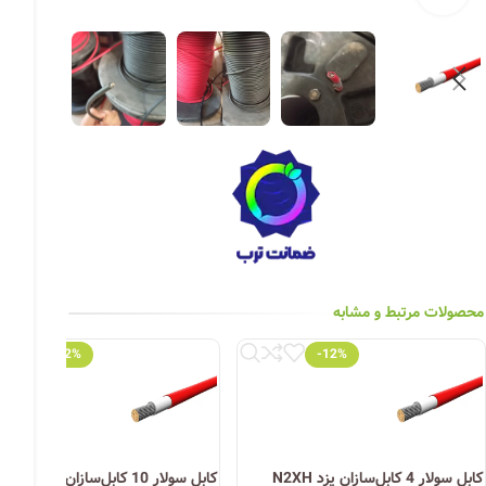
چراغ خیابانی
چراغ محوطه
چراغ سقفی (هالوژن)
چراغ تونلی-آسانسوری
چراغ جت لایت
چراغ چشمی (پارکتی)
محصولات مرتبط و مشابه
-12%
-12%
کابل سولار 4 کابل‌سازان یزد N2XH
کابل سولار 10 کابل‌سازان یزد N2XH