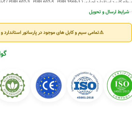
ISO45001:2018) گواهینامه استاندارد اروپا ( CE ) گواهی نامه ECO-FRIENDLY
شرایط ارسال و تحویل
تنوع محصولات کابل‌سازان یزد
⚠️تمامی سیم و کابل های موجود در پارسانور استاندارد 
شرکت کابل‌سازان یزد محصولات متنوعی در حوزه سیم و کابل برق تولید می‌کند که 
🔌 انواع سیم برق:
گوا
سیم افشان (Flexible Wire)
سیم مفتولی (NYA)
سیم ارت (Earth Wire)
سیم دو رشته و سه رشته ساختمانی
⚡ انواع کابل برق:
کابل افشان سبک و قدرت
کابل مفتولی NYY و NYM
کابل کولری و کابل تخت
کابل آلومینیومی (خودنگهدار و زمینی)
کابل فرمان و ابزار دقیق (Control Cable)
کابل فشار ضعیف (LV) و فشار متوسط (MV)