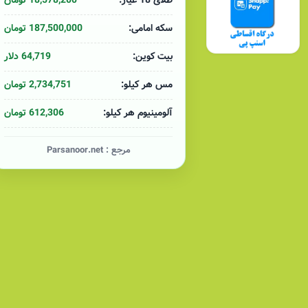
18,578,200 تومان
طلای 18 عیار:
187,500,000 تومان
سکه امامی:
64,719 دلار
بیت کوین:
2,734,751 تومان
مس هر کیلو:
612,306 تومان
آلومینیوم هر کیلو:
مرجع :
Parsanoor.net