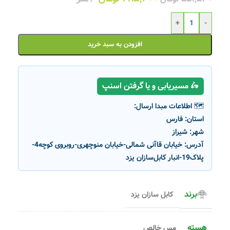
+
-
افزودن به سبد خرید
🛵 مسیریابی و یا گرفتن اسنپ
🗺️ اطلاعات مبدا ارسال:
استان:
فارس
شهر:
شیراز
آدرس:
خیابان قاآنی شمالی-خیابان منوچهری-روبروی کوچه4-
پلاک19-انبار کابل‌سازان یزد
برند
کابل سازان یزد
هسته
مس خالص