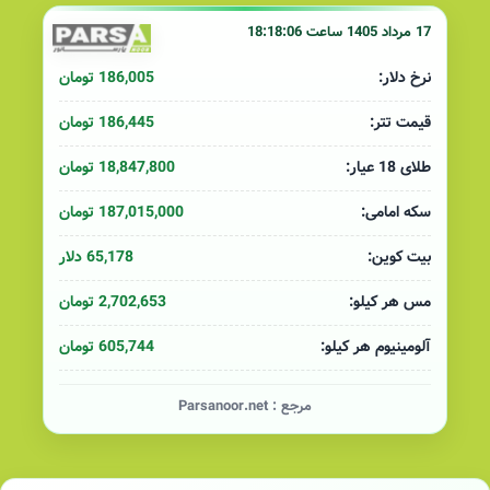
17 مرداد 1405 ساعت 18:18:06
186,005 تومان
نرخ دلار:
186,445 تومان
قیمت تتر:
18,847,800 تومان
طلای 18 عیار:
187,015,000 تومان
سکه امامی:
65,178 دلار
بیت کوین:
2,702,653 تومان
مس هر کیلو:
605,744 تومان
آلومینیوم هر کیلو:
مرجع :
Parsanoor.net