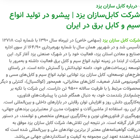
درباره کابل سازان یزد
شرکت کابل‌سازان یزد | پیشرو در تولید انواع
سیم و کابل برق در ایران
شرکت کابل سازان یزد
(سهامی خاص) در تیرماه سال ۱۳۹۰ با شماره ثبت ۱۲۷۱۸
تأسیس شد و در شهریور همان سال با شماره بهره‌برداری ۱۶۴/۹۰ از سوی اداره
صنایع و معادن استان یزد، فعالیت خود را در شهرک صنعتی یزد آغاز کرد. این
شرکت از ابتدا در زمینه تولید انواع سیم و کابل برق فعالیت داشته و به‌مرور با
توسعه زیرساخت‌های خود، دامنه تولیداتش را گسترش داده است. در راستای
طرح‌های توسعه‌ای، کابل سازان یزد توانایی تولید انواع سیم و کابل‌های مسی و
آلومینیومی فشار ضعیف، کابل‌های مخابراتی، هم‌محور (کواکسیال)، کنترلی و دیگر
محصولات مرتبط را با ظرفیت سالانه ۹۵۰۰ تن داراست. این شرکت با تکیه بر
چشم‌انداز بلندمدت خود، به دنبال همگام شدن با پیشرفت‌های فناوری،
به‌کارگیری دانش روز و افزایش توان رقابتی در بازارهای داخلی و بین‌المللی است.
از این رو، استفاده از ماشین‌آلات و تجهیزات مدرن از معتبرترین برندهای جهانی،
بهره‌گیری از فناوری‌های نوین و به‌کارگیری نیروهای متخصص و توانمند، در دستور
کار قرار گرفته است. در نتیجه این تلاش‌ها، شرکت کابل سازان یزد موفق به
دریافت گواهینامه‌های معتبر از برترین نهادهای ملی و بین‌المللی شده است که
نشان‌دهنده تعهد این مجموعه به کیفیت و استانداردهای جهانی می‌باشد.