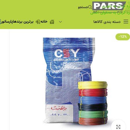
رد کردن به ناوبری
جستجو
رد کردن به محتوای اصلی
خانه
برترین برندها
پارسانور
دسته بندی کالاها
فروش ویژه
-12%
چراغ مطالعه
فروش ویژه
چراغ اضطراری و
شارژی
لامپ
ریسه شلنگی و لاین نوری
پروژکتور و نورافکن
چراغ
چراغ خطی
چراغ توکار
چراغ آویز
بزرگنمایی تصویر
چراغ استادیومی