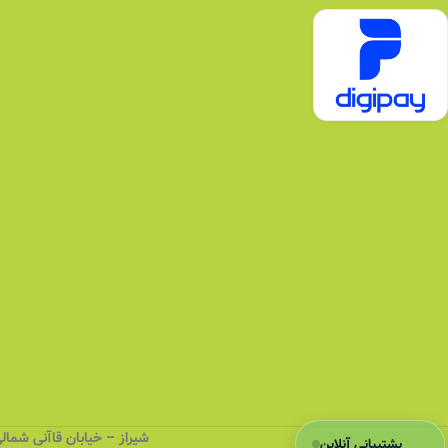
شیراز – خیابان قاآنی شمالی (کهنه)
پشتیبانی آنلاین