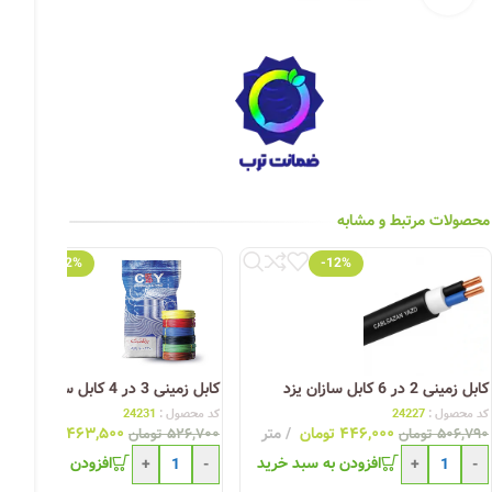
چراغ خیابانی
چراغ محوطه
چراغ سقفی (هالوژن)
چراغ تونلی-آسانسوری
چراغ جت لایت
محصولات مرتبط و مشابه
چراغ چشمی (پارکتی)
-12%
-12%
کابل زمینی 2 در 6 کابل سازان یزد
کابل زمینی 3 در 4 کابل سازان یزد
کد محصول :
24227
کد محصول :
24231
۴۴۶,۰۰۰
تومان
متر
۴۶۳,۵۰۰
تومان
مت
۵۰۶,۷۹۰
تومان
۵۲۶,۷۰۰
تومان
افزودن به سبد خرید
افزودن به سبد خری
+
-
+
-