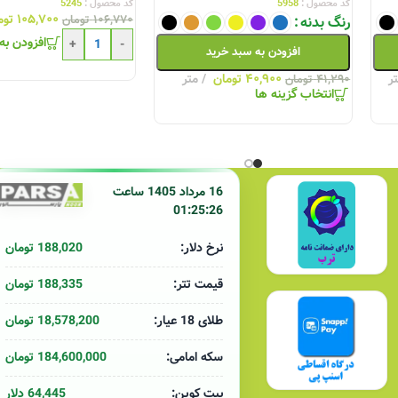
کد محصول :
5958
کد محصول :
5245
۱۰۵,۷۰۰
توم
رنگ بدنه
۱۰۶,۷۷۰
تومان
دانلود تاییدیه های سیم وکابل یزد
افزودن به
+
-
افزودن به سبد خرید
ر
۴۰,۹۰۰
تومان
متر
۴۱,۲۹۰
تومان
انتخاب گزینه ها
لیست قیمت کابلسازان یزد 9 دی ماه 1404
لیست قیمت کابل‌سا
 1403
16 مرداد 1405 ساعت
01:25:26
188,020 تومان
نرخ دلار:
188,335 تومان
قیمت تتر:
18,578,200 تومان
طلای 18 عیار:
184,600,000 تومان
سکه امامی:
64,445 دلار
بیت کوین: