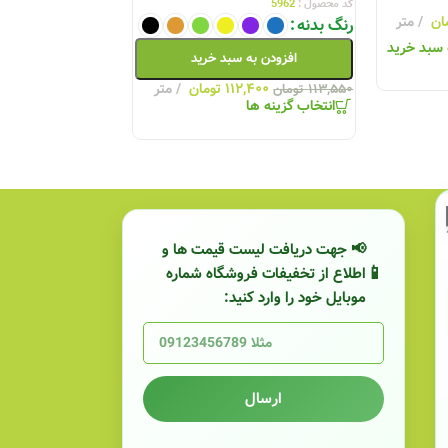
کد محصول :
5962
کد محصول :
5953
ان
متر
رنگ بدنه
رنگ بدنه
 سبد خرید
افزودن به سبد خرید
افزودن به
۱۱۲,۴۰۰
تومان
متر
,۶۰۰
۱۱۳,۵۵۰
تومان
۳۲,۹۷۰
تومان
انتخاب گزینه ها
انتخاب گزینه ها
زان یزد دی ماه 1404
لیست قیمت کابل‌سازان یزد
📢 جهت دریافت لیست قیمت ها و
اطلاع از تخفیفات فروشگاه شماره
موبایل خود را وارد کنید:
ارسال