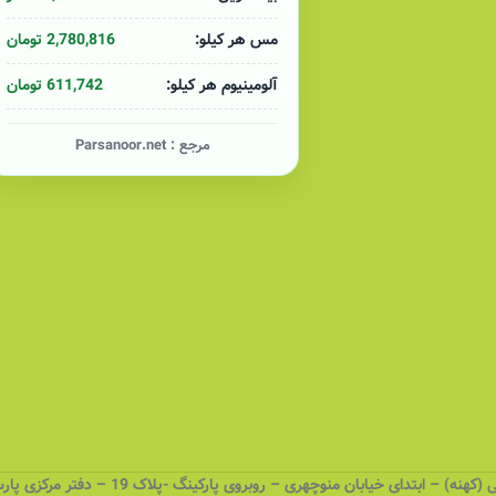
2,780,816 تومان
مس هر کیلو:
611,742 تومان
آلومینیوم هر کیلو:
مرجع :
Parsanoor.net
 – ابتدای خیابان منوچهری – روبروی پارکینگ -پلاک 19 – دفتر مرکزی پارسانور