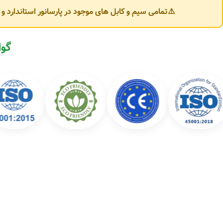
⚠️تمامی سیم و کابل های موجود در پارسانور استاندارد 
شرکت کابل‌سازان یزد محصولات متنوعی در حوزه سیم و کابل برق تولید می‌کند که 
🔌 انواع سیم برق:
گوا
سیم افشان (Flexible Wire)
سیم مفتولی (NYA)
سیم ارت (Earth Wire)
سیم دو رشته و سه رشته ساختمانی
⚡ انواع کابل برق:
کابل افشان سبک و قدرت
کابل مفتولی NYY و NYM
کابل کولری و کابل تخت
کابل آلومینیومی (خودنگهدار و زمینی)
کابل فرمان و ابزار دقیق (Control Cable)
کابل فشار ضعیف (LV) و فشار متوسط (MV)
کاربردهای محصولات کابل‌سازان یزد
محصولات این شرکت در طیف وسیعی از پروژه‌ها مورد استفاده قرار می‌گیرند، از جم