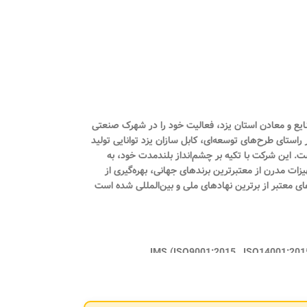
 ثبت ۱۲۷۱۸ تأسیس شد و در شهریور همان سال با شماره بهره‌برداری ۱۶۴/۹۰ از سوی اداره صنایع و معادن استان یزد، فعالیت خود را در شهرک صنعتی
راستای طرح‌های توسعه‌ای، کابل سازان یزد توانایی تولید
مینیومی فشار ضعیف، کابل‌های مخابراتی، هم‌محور (کواکسیال)، کنترلی و دیگر محصولات مرتبط را با ظرفیت سالانه ۹۵۰۰ تن داراست. این شرکت با تکیه بر چشم‌انداز بلندمدت خود، به
یزات مدرن از معتبرترین برندهای جهانی، بهره‌گیری از
ای معتبر از برترین نهادهای ملی و بین‌المللی شده است
برد استاندارد اجباری ( ISIRI 607-3 , ISIRI 607-5 , ISIRI 3569-1 ) گواهینامه تایید توانیر گواهی نامه صنعت سبز گواهینامه سیستم مدیریت یكپارچه IMS (ISO9001:2015 , ISO14001:2015 ,