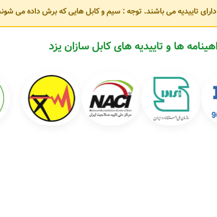
و دارای تاییدیه می باشند. توجه : سیم و کابل هایی که برش داده می ش
مطابق با استانداردهای
ISIRI، IEC و VDE
هستند. برخی از محصولات پرکاربرد این 
هینامه ها و تاییدیه های کابل سازان یزد
له: