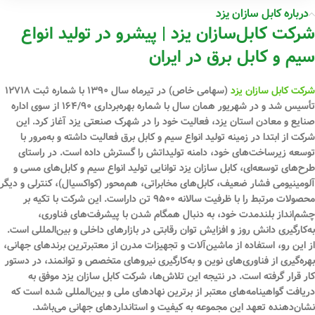
درباره کابل سازان یزد
شرکت کابل‌سازان یزد | پیشرو در تولید انواع
سیم و کابل برق در ایران
شرکت کابل سازان یزد
(سهامی خاص) در تیرماه سال ۱۳۹۰ با شماره ثبت ۱۲۷۱۸
تأسیس شد و در شهریور همان سال با شماره بهره‌برداری ۱۶۴/۹۰ از سوی اداره
صنایع و معادن استان یزد، فعالیت خود را در شهرک صنعتی یزد آغاز کرد. این
شرکت از ابتدا در زمینه تولید انواع سیم و کابل برق فعالیت داشته و به‌مرور با
توسعه زیرساخت‌های خود، دامنه تولیداتش را گسترش داده است. در راستای
طرح‌های توسعه‌ای، کابل سازان یزد توانایی تولید انواع سیم و کابل‌های مسی و
آلومینیومی فشار ضعیف، کابل‌های مخابراتی، هم‌محور (کواکسیال)، کنترلی و دیگر
محصولات مرتبط را با ظرفیت سالانه ۹۵۰۰ تن داراست. این شرکت با تکیه بر
چشم‌انداز بلندمدت خود، به دنبال همگام شدن با پیشرفت‌های فناوری،
به‌کارگیری دانش روز و افزایش توان رقابتی در بازارهای داخلی و بین‌المللی است.
از این رو، استفاده از ماشین‌آلات و تجهیزات مدرن از معتبرترین برندهای جهانی،
بهره‌گیری از فناوری‌های نوین و به‌کارگیری نیروهای متخصص و توانمند، در دستور
کار قرار گرفته است. در نتیجه این تلاش‌ها، شرکت کابل سازان یزد موفق به
دریافت گواهینامه‌های معتبر از برترین نهادهای ملی و بین‌المللی شده است که
نشان‌دهنده تعهد این مجموعه به کیفیت و استانداردهای جهانی می‌باشد.