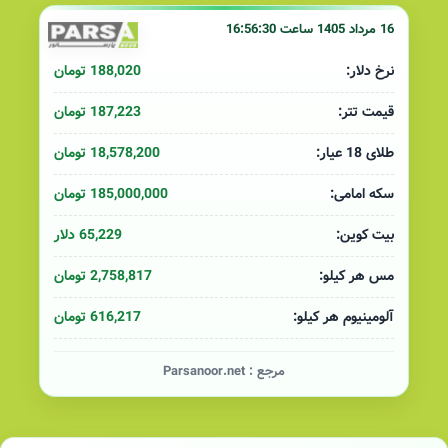
16 مرداد 1405 ساعت 16:56:30
188,020 تومان
نرخ دلار:
187,223 تومان
قیمت تتر:
18,578,200 تومان
طلای 18 عیار:
185,000,000 تومان
سکه امامی:
65,229 دلار
بیت کوین:
2,758,817 تومان
مس هر کیلو:
616,217 تومان
آلومینیوم هر کیلو:
مرجع :
Parsanoor.net