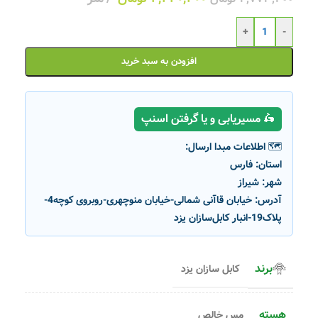
+
-
افزودن به سبد خرید
🛵 مسیریابی و یا گرفتن اسنپ
🗺️ اطلاعات مبدا ارسال:
استان:
فارس
شهر:
شیراز
آدرس:
خیابان قاآنی شمالی-خیابان منوچهری-روبروی کوچه4-
پلاک19-انبار کابل‌سازان یزد
برند
کابل سازان یزد
هسته
مس خالص