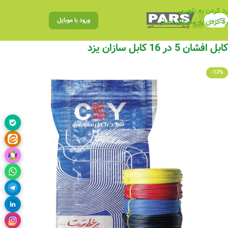
رد کردن به ناوبری
منو
ورود با موبایل
رد کردن به محتوای اصلی
کابل افشان 5 در 16 کابل سازان یزد
-12%