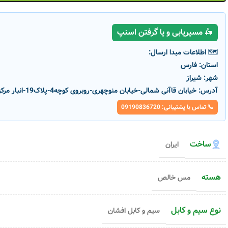
🛵 مسیریابی و یا گرفتن اسنپ
🗺️ اطلاعات مبدا ارسال:
استان:
فارس
شهر:
شیراز
آدرس:
خیابان قاآنی شمالی-خیابان منوچهری-روبروی کوچه4-پلاک19-انبار مرکزی پارسانور
📞 تماس با پشتیبانی: 09190836720
-1%
-1%
ساخت
ایران
هسته
مس خالص
سیم ۰.۷۵ افشان شیرکوه یزد
سیم ۲.۵ مفتولی شیرکوه یزد
کد محصول :
5936
کد محصول :
5960
رنگ بدنه
رنگ بدنه
نوع سیم و کابل
سیم و کابل افشان
افزودن به سبد خرید
افزودن به سبد خری