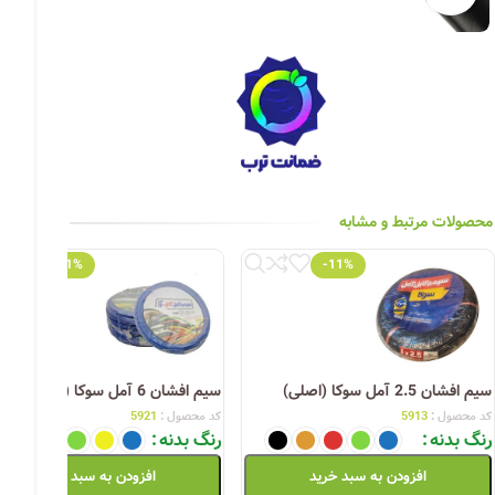
چراغ خیابانی
چراغ محوطه
چراغ سقفی (هالوژن)
چراغ تونلی-آسانسوری
چراغ جت لایت
محصولات مرتبط و مشابه
چراغ چشمی (پارکتی)
-11%
-11%
سیم افشان 2.5 آمل سوکا (اصلی)
سیم افشان 6 آمل سوکا (اصلی)
کد محصول :
5913
کد محصول :
5921
رنگ بدنه
رنگ بدنه
افزودن به سبد خرید
افزودن به سبد خرید