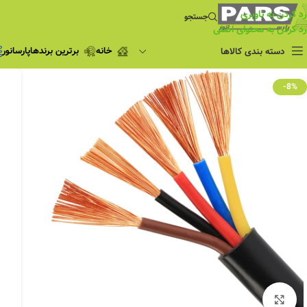
رد کردن به ناوبری
جستجو
رد کردن به محتوای اصلی
خانه
برترین برندها
پارسانور
دسته بندی کالاها
فروش ویژه
-8%
چراغ مطالعه
فروش ویژه
چراغ اضطراری و
شارژی
لامپ
ریسه شلنگی و لاین نوری
پروژکتور و نورافکن
چراغ
چراغ خطی
چراغ توکار
چراغ آویز
بزرگنمایی تصویر
چراغ استادیومی