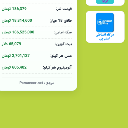
کاتالوگ محصولات سیم و کابل آمل (سوکا)
186,379 تومان
قیمت تتر:
18,814,600 تومان
طلای 18 عیار:
186,525,000 تومان
سکه امامی:
65,079 دلار
بیت کوین:
2,701,127 تومان
مس هر کیلو:
605,402 تومان
آلومینیوم هر کیلو:
مرجع :
Parsanoor.net