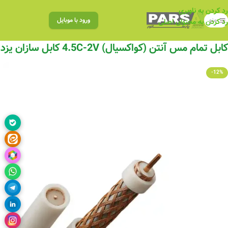
رد کردن به ناوبری
منو
ورود با موبایل
رد کردن به محتوای اصلی
کابل تمام مس آنتن (کواکسیال) 4.5C-2V کابل سازان یزد
-12%