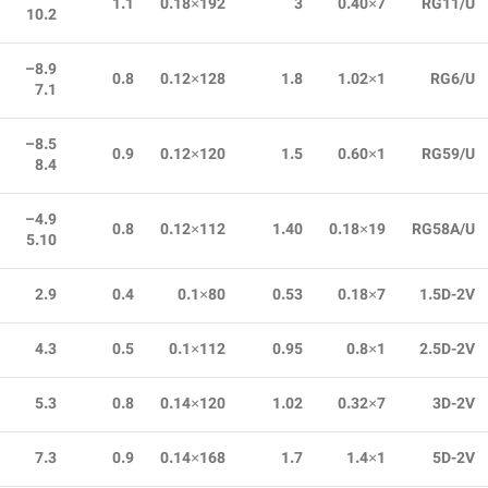
1.1
192×0.18
3
7×0.40
RG11/U
10.2
8.9–
0.8
128×0.12
1.8
1×1.02
RG6/U
7.1
8.5–
0.9
120×0.12
1.5
1×0.60
RG59/U
8.4
4.9–
0.8
112×0.12
1.40
19×0.18
RG58A/U
5.10
2.9
0.4
80×0.1
0.53
7×0.18
1.5D-2V
4.3
0.5
112×0.1
0.95
1×0.8
2.5D-2V
5.3
0.8
120×0.14
1.02
7×0.32
3D-2V
7.3
0.9
168×0.14
1.7
1×1.4
5D-2V