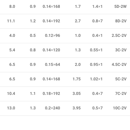
8.0
0.9
168×0.14
1.7
1×1.4
5D-2W
11.1
1.2
192×0.14
2.7
7×0.8
8D-2V
4.0
0.5
96×0.12
1.0
1×0.4
2.5C-2V
5.4
0.8
120×0.14
1.3
1×0.55
3C-2V
6.5
0.9
64×0.15
2.0
1×0.95
4.5C-2V
6.5
0.9
168×0.14
1.75
1×1.02
5C-2V
10.4
1.1
192×0.18
3.05
7×0.4
7C-2V
13.0
1.3
240×0.2
3.95
7×0.5
10C-2V