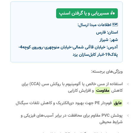
🛵 مسیریابی و یا گرفتن اسنپ
🗺️ اطلاعات مبدا ارسال:
استان:
فارس
شهر:
شیراز
آدرس:
خیابان قاآنی شمالی-خیابان منوچهری-روبروی کوچه4-
پلاک19-انبار کابل‌سازان یزد
ویژگی‌های برجسته:
استفاده از
مس خالص یا آلومینیوم با روکش مس (CCA)
برای
کاهش
مقاومت
و افزایش کارایی
عایق
فوم‌دار PE
جهت بهبود دی‌الکتریک و کاهش تلفات سیگنال
پوشش PVC مقاوم
برای محافظت در برابر آسیب‌های فیزیکی و
شرایط محیطی