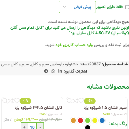
فقط دارای تصویر
هیچ دیدگاهی برای این محصول نوشته نشده است.
اولین نفری باشید که دیدگاهی را ارسال می کنید برای “کابل تمام مس آنتن
(کواکسیال) 4.5C-2V کابل سازان یزد”
برای ثبت نقد و بررسی
وارد حساب کاربری خود
شوید.
شناسه محصول:
23837
دسته:
جشنواره پارسانور
,
سیم و کابل
,
سیم و کابل مسی
اشتراک گذاری:
محصولات مشابه
-1%
-3%
سیم افشان ۱.۵ شیرکوه یزد
کابل افشان ۲.۵*۲ شیرکوه یزد
کد محصول :
5240
کد محصول :
5246
۱۶۹,۳۰۰
تومان
متر
۱۷۰,۹۸۰
تومان
رنگ بدنه
+
-