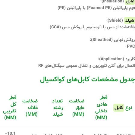
عایق
(Insulation):
فوم پلی‌اتیلن (Foamed PE) یا پلی‌اتیلن (PE)
شیلد
(Shield):
بافته‌شده از مس یا آلومینیوم با روکش مس (CCA)
روکش نهایی (Sheathed):
PVC
کاربرد (Application):
اتصال برای آنتن تلویزیون و انتقال عمومی سیگنال‌های RF
جدول مشخصات کابل‌های کواکسیال
قطر
قطر
ضخامت
تعداد
ضخامت
هادی
کل
نوع
کابل
عایق
رشته
غلاف
داخلی
تقریبی
(MM)
شیلد
(MM)
(MM)
(MM)
10.1–