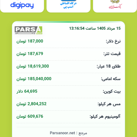
15 مرداد 1405 ساعت 13:16:54
187,000 تومان
نرخ دلار:
187,679 تومان
قیمت تتر:
18,619,300 تومان
طلای 18 عیار:
185,040,000 تومان
سکه امامی:
64,695 دلار
بیت کوین:
2,804,252 تومان
مس هر کیلو:
609,676 تومان
آلومینیوم هر کیلو:
مرجع :
Parsanoor.net