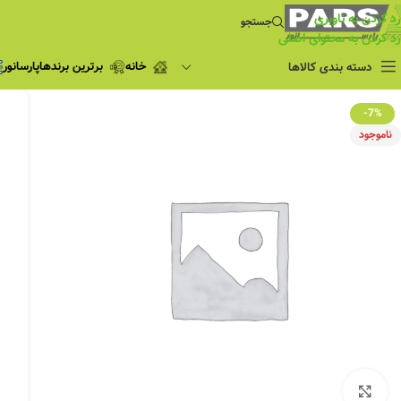
رد کردن به ناوبری
جستجو
رد کردن به محتوای اصلی
خانه
برترین برندها
پارسانور
دسته بندی کالاها
فروش ویژه
-7%
چراغ مطالعه
ناموجود
فروش ویژه
چراغ اضطراری و
شارژی
لامپ
ریسه شلنگی و لاین نوری
پروژکتور و نورافکن
چراغ
چراغ خطی
چراغ توکار
چراغ آویز
بزرگنمایی تصویر
چراغ استادیومی