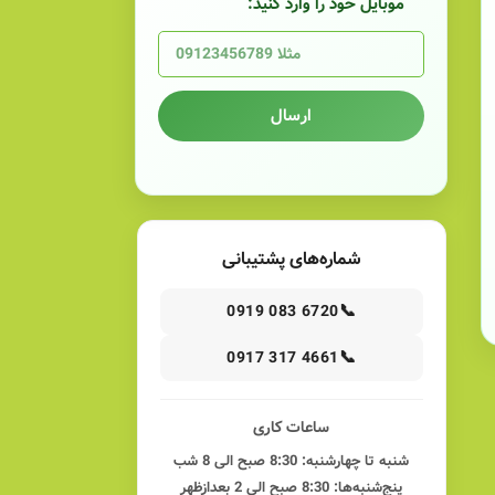
موبایل خود را وارد کنید:
ارسال
شماره‌های پشتیبانی
📞
0919 083 6720
📞
0917 317 4661
ساعات کاری
شنبه تا چهارشنبه: 8:30 صبح الی 8 شب
پنج‌شنبه‌ها: 8:30 صبح الی 2 بعدازظهر