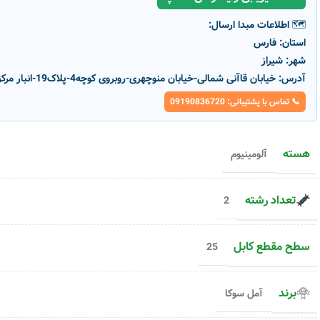
🗺️ اطلاعات مبدا ارسال:
استان:
فارس
شهر:
شیراز
آدرس:
خیابان قاآنی شمالی-خیابان منوچهری-روبروی کوچه4-پلاک19-انبار مرکزی پارسانور
📞 تماس با پشتیبانی: 09190836720
هسته
آلومینیوم
-1%
-1%
تعداد رشته
2
سطح مقطع کابل
25
سیم ۲.۵ مفتولی شیرکوه یزد
سیم ۱۰ مفتولی شیرکوه یزد
کد محصول :
5960
کد محصول :
5964
رنگ بدنه
رنگ بدنه
برند
آمل سوکا
افزودن به سبد خرید
افزودن به سبد خری