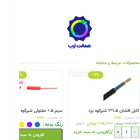
چراغ خیابانی
چراغ محوطه
چراغ سقفی (هالوژن)
چراغ تونلی-آسانسوری
چراغ جت لایت
محصولات مرتبط و مشابه
چراغ چشمی (پارکتی)
-1%
-1%
ناموج
ود
کابل افشان ۱.۵*۲ شیرکوه یزد
سیم ۰.۵ مفتولی شیرکوه یزد
کد محصول :
5245
کد محصول :
5951
۱۰۵,۷۰۰
تومان
متر
۱۰۶,۷۷۰
تومان
رنگ بدنه
افزودن به سبد خرید
+
-
افزودن به سبد خرید