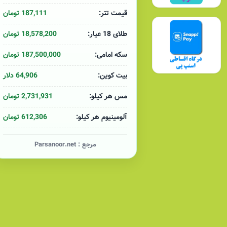
187,111 تومان
قیمت تتر:
18,578,200 تومان
طلای 18 عیار:
187,500,000 تومان
سکه امامی:
64,906 دلار
بیت کوین:
2,731,931 تومان
مس هر کیلو:
612,306 تومان
آلومینیوم هر کیلو:
مرجع :
Parsanoor.net