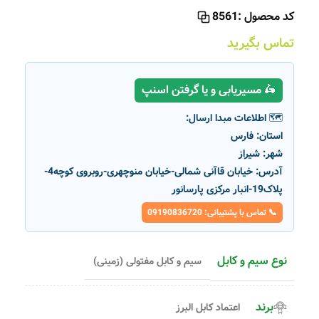
کد محصول :
8561
تماس بگیرید
🛵 مسیریابی و یا گرفتن اسنپ
🗺️ اطلاعات مبدا ارسال:
استان:
فارس
شهر:
شیراز
آدرس:
خیابان قاآنی شمالی-خیابان منوچهری-روبروی کوچه4-
پلاک19-انبار مرکزی پارسانور
📞 تماس با پشتیبانی: 09190836720
نوع سیم و کابل
سیم و کابل مفتولی (زمینی)
برند
اعتماد کابل البرز