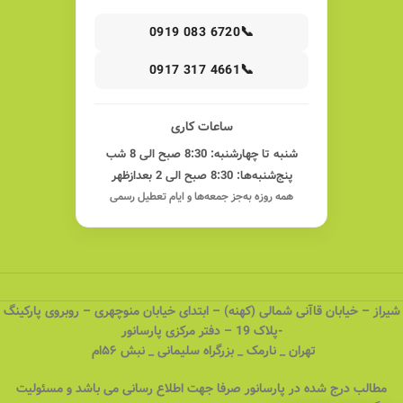
📞
0919 083 6720
📞
0917 317 4661
ساعات کاری
شنبه تا چهارشنبه: 8:30 صبح الی 8 شب
پنج‌شنبه‌ها: 8:30 صبح الی 2 بعدازظهر
همه روزه به‌جز جمعه‌ها و ایام تعطیل رسمی
شیراز – خیابان قاآنی شمالی (کهنه) – ابتدای خیابان منوچهری – روبروی پارکینگ
-پلاک 19 – دفتر مرکزی پارسانور
تهران _ نارمک _ بزرگراه سلیمانی _ نبش ۵۶ام
مطالب درج شده در پارسانور صرفا جهت اطلاع رسانی می باشد و مسئولیت