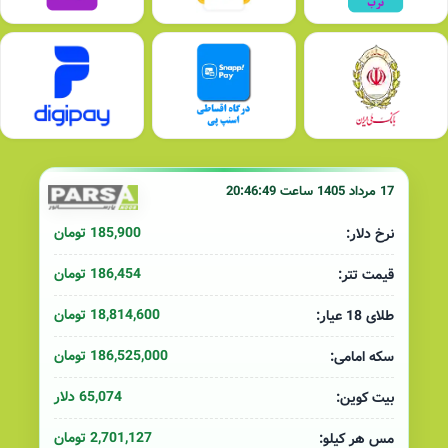
17 مرداد 1405 ساعت 20:46:49
185,900 تومان
نرخ دلار:
186,454 تومان
قیمت تتر:
18,814,600 تومان
طلای 18 عیار:
186,525,000 تومان
سکه امامی:
65,074 دلار
بیت کوین:
2,701,127 تومان
مس هر کیلو: