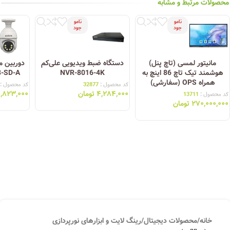
محصولات مرتبط و مشابه
نامو
نامو
جود
جود
مانیتور لمسی (تاچ پنل)
دستگاه ضبط ویدیویی علی‌کم
دوربین م
هوشمند تیک تاچ 86 اینچ به
NVR-8016-4K
8-SD-A
همراه OPS (سفارشی)
کد محصول :
32877
کد محصول :
۴,۲۸۴,۰۰۰
تومان
۱,۸۲۳,۰۰۰
کد محصول :
13711
۲۷۰,۰۰۰,۰۰۰
تومان
خانه
/
محصولات دیجیتال
/
رینگ لایت و ابزارهای نورپردازی