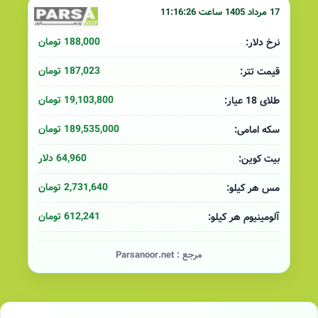
17 مرداد 1405 ساعت 11:16:26
188,000 تومان
نرخ دلار:
187,023 تومان
قیمت تتر:
19,103,800 تومان
طلای 18 عیار:
189,535,000 تومان
سکه امامی:
64,960 دلار
بیت کوین:
2,731,640 تومان
مس هر کیلو:
612,241 تومان
آلومینیوم هر کیلو:
مرجع :
Parsanoor.net