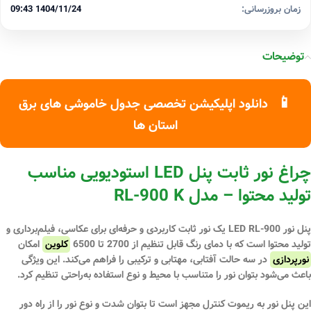
زمان بروزرسانی:
1404/11/24 09:43
توضیحات
📱
دانلود اپلیکیشن تخصصی جدول خاموشی های برق
استان ها
چراغ نور ثابت پنل LED استودیویی مناسب
تولید محتوا – مدل RL-900 K
پنل نور
LED RL-900
یک نور ثابت کاربردی و حرفه‌ای برای عکاسی، فیلم‌برداری و
تولید محتوا است که با
دمای رنگ قابل تنظیم از 2700 تا 6500
کلوین
امکان
نورپردازی
در سه حالت
آفتابی، مهتابی و ترکیبی
را فراهم می‌کند. این ویژگی
باعث می‌شود بتوان نور را متناسب با محیط و نوع استفاده به‌راحتی تنظیم کرد.
این پنل نور به
ریموت کنترل
مجهز است تا بتوان شدت و نوع نور را از راه دور