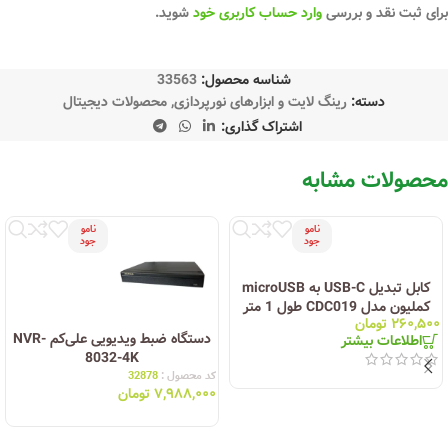
برای ثبت نقد و بررسی
وارد حساب کاربری خود
شوید.
شناسه محصول:
33563
دسته:
رینگ لایت و ابزارهای نورپردازی
,
محصولات دیجیتال
اشتراک گذاری:
محصولات مشابه
نامو
نامو
جود
جود
کابل تبدیل USB-C به microUSB
کملیون مدل CDC019 طول 1 متر
۲۶۰,۵۰۰
تومان
دستگاه ضبط ویدیویی علی‌کم NVR-
اطلاعات بیشتر
8032-4K
کد محصول :
32878
۷,۹۸۸,۰۰۰
تومان