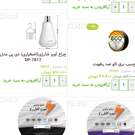
افزودن به سبد خرید
+
-
-6%
چراغ آویز شارژی(اضطراری) دی پی مدل
DP-7817
سب برق اکو ضد رطوبت
کد محصول :
38059
د محصول :
35955
۵۹۰,۰۰۰
تومان
۴۹,۹۰۰
تومان
۵۳,۰۰
تومان
افزودن به سبد خرید
+
-
افزودن به سبد خرید
+
-