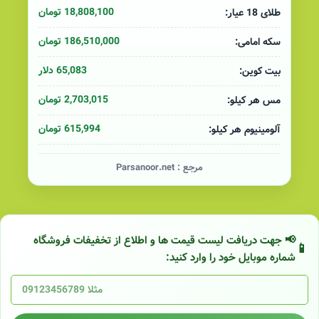
18,808,100 تومان
طلای 18 عیار:
186,510,000 تومان
سکه امامی:
65,083 دلار
بیت کوین:
2,703,015 تومان
مس هر کیلو:
615,994 تومان
آلومینیوم هر کیلو:
مرجع :
Parsanoor.net
📢 جهت دریافت لیست قیمت ها و اطلاع از تخفیفات فروشگاه
شماره موبایل خود را وارد کنید: