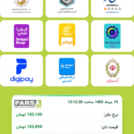
19 مرداد 1405 ساعت 13:12:30
185,100 تومان
نرخ دلار:
185,898 تومان
قیمت تتر: