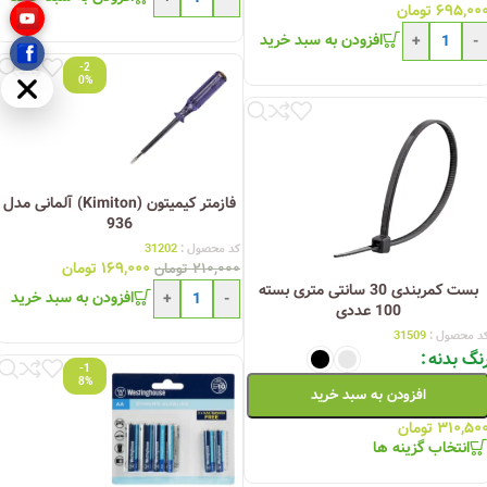
۶۹۵,۰۰
تومان
افزودن به سبد خرید
+
-
-2
0%
مخفی
فازمتر کیمیتون (Kimiton) آلمانی مدل
936
کد محصول :
31202
۱۶۹,۰۰۰
تومان
۲۱۰,۰۰۰
تومان
بست کمربندی 30 سانتی متری بسته
افزودن به سبد خرید
+
-
100 عددی
د محصول :
31509
نگ بدنه
-1
8%
افزودن به سبد خرید
۳۱۰,۵۰
تومان
انتخاب گزینه ها