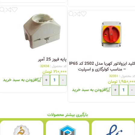
پایه فیوز 25 آمپر
کلید ایزولاتور کهربا مدل 2502 کد IP65
کد محصول :
32434
– مناسب کولرگازی و اسپلیت
۲۱۰,۰۰۰
تومان
د محصول :
32351
افزودن به سبد خرید
+
-
۱,۹۵۰,۰۰
تومان
افزودن به سبد خرید
+
-
بارگیری بیشتر محصولات