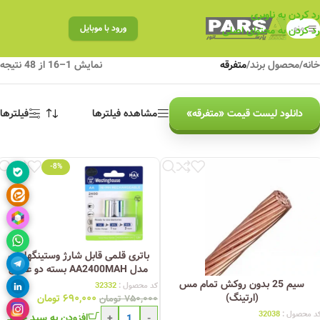
رد کردن به ناوبری
منو
ورود با موبایل
رد کردن به محتوای اصلی
خانه
/
محصول برند
/
متفرقه
نمایش 1–16 از 48 نتیجه
دانلود لیست قیمت «متفرقه»
مشاهده فیلترها
فیلترها
-8%
باتری قلمی قابل شارژ وستینگهاوس
مدل AA2400MAH بسته دو عددی
سیم 25 بدون روکش تمام مس
کد محصول :
32332
(ارتینگ)
۶۹۰,۰۰۰
تومان
۷۵۰,۰۰۰
تومان
د محصول :
32038
افزودن به سبد خرید
+
-